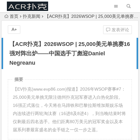
首页
扑克新闻
【ACR扑克】2026WSOP | 25,000美元单挑赛16强对阵出炉——中国选手丁彪迎Daniel Negreanu
A+
发表评论
【ACR扑克】2026WSOP | 25,000美元单挑赛16
强对阵出炉——中国选手丁彪迎Daniel
Negreanu
摘要
【EV扑克(www.evp86.com)报道】2026年WSOP赛事#7：
25,000美元单挑无限注德州扑克冠军赛进入白热化阶段。
16强正式落位，今天将在马蹄铁和巴黎拉斯维加斯娱乐场
内连续进行两轮淘汰赛（16进8及8进4），到当晚结束时将
仅剩最后四名选手。他们距离80万美元的冠军奖金以及本
届系列赛最富盛名的金手链之一仅一步之遥。