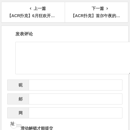
上一篇
下一篇
【ACR扑克】6月狂欢开启：$1200万美金现金雨，全游戏都能赢！
【ACR扑克】首尔午夜的悖论：全民禁令之下，为何遍地扑克高手？
文
发表评论
章
导
航
昵
*
称
邮
*
箱
网
址
滑动解锁才能提交