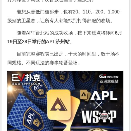
若想从更低门槛起步，也有20、110、200、1,000
级别的卫星赛，让所有人都能找到打得舒服的赛场。
随着APT台北站的成功收场，接下来焦点将转向
6
月
19
日至
28
日举行的
APL
济州站
。
目前完整赛程表已出炉，十天的时间里，数十场不
同规格、不同玩法的赛事轮番登场。