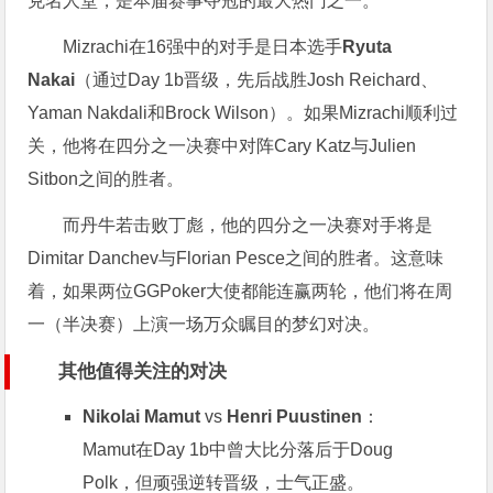
克名人堂，是本届赛事夺冠的最大热门之一。
Mizrachi在16强中的对手是日本选手
Ryuta
Nakai
（通过Day 1b晋级，先后战胜Josh Reichard、
Yaman Nakdali和Brock Wilson）。如果Mizrachi顺利过
关，他将在四分之一决赛中对阵Cary Katz与Julien
Sitbon之间的胜者。
而丹牛若击败丁彪，他的四分之一决赛对手将是
Dimitar Danchev与Florian Pesce之间的胜者。这意味
着，如果两位GGPoker大使都能连赢两轮，他们将在周
一（半决赛）上演一场万众瞩目的梦幻对决。
其他值得关注的对决
Nikolai Mamut
vs
Henri Puustinen
：
Mamut在Day 1b中曾大比分落后于Doug
Polk，但顽强逆转晋级，士气正盛。