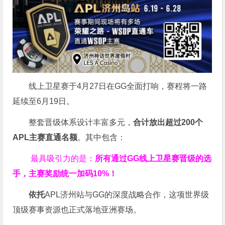
线上卫星赛于4月27日在GG全面打响，赛程将一路
延续至6月19日。
整套晋级体系设计丰富多元，
合计放出
超过200个
APL主赛直通名额
。其中包含：
最具吸引力的是：
所有通过
GG
线上卫星赛晋级的选
手，主赛奖励统一加码
10%
！
依托
APL济州站与GG的深度战略合作，这项世界级
顶级赛事资源也正式落地亚洲赛场。