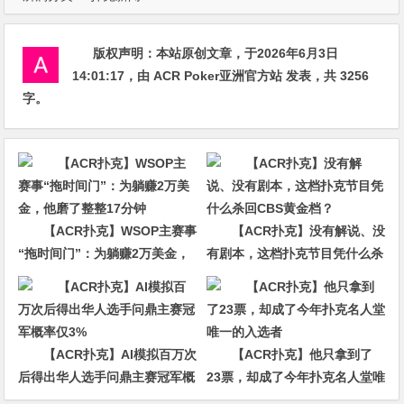
版权声明：
本站原创文章，于2026年6月3日
14:01:17
，由
ACR Poker亚洲官方站
发表，共 3256
字。
【ACR扑克】WSOP主赛事
【ACR扑克】没有解说、没
“拖时间门”：为躺赚2万美金，
有剧本，这档扑克节目凭什么杀
他磨了整整17分钟
回CBS黄金档？
【ACR扑克】AI模拟百万次
【ACR扑克】他只拿到了
后得出华人选手问鼎主赛冠军概
23票，却成了今年扑克名人堂唯
率仅3%
一的入选者