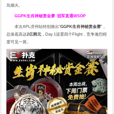
岛烟火。
GGPK生肖神秘赏金赛
冠军直通WSOP
本次APL济州站特别推出“
GGPK
生肖神秘赏金赛
”，
总保底高达
2
亿韩元
，Day 1设置四个Flight，竞争激烈程
度可见一斑。