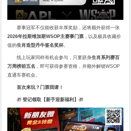
赛事冠军不仅能收获丰厚奖励，还将额外获得一张
2026
年拉斯维加斯
WSOP
主赛事门票
，以及极具收藏价
值的
生肖造型丹牛签名奖杯
。
线上玩家同样有机会参与，只要跻身
生肖系列赛百
万周榜前五名
，即可获得参赛资格，并额外解锁WSOP
直通车赛机会。
首次来玩？门票我请！
🎁
登记领取【新手迎新福利】
🎁