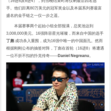
（16进8及8进4），到当晚结束时将仅剩最后四名选
手。他们距离80万美元的冠军奖金以及本届系列赛最富
盛名的金手链之一仅一步之遥。
本届赛事两个起始小组全部报满，总奖池达到
3,008,000美元。16强阵容星光璀璨，而来自中国的选手
丁彪
成功杀入重围，成为16强中唯一的中国面孔。然而
根据刚刚公布的抽签对阵，丁彪在首轮（16进8）将遭遇
一位不折不扣的扑克传奇——
Daniel Negreanu
。