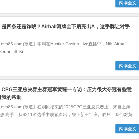
阅读全文
】是四条还是诈唬？Airball河牌全下后亮出A，这手牌让对手
vp86.com)报道】本周在Hustler Casino Live直播中，Nik ‘Airball’
nor Tilt’ Ki...
阅读全文
】CPG三亚总决赛主赛冠军黄臻一专访：压力很大夺冠有些意
对我的帮助
w.evp86.com)报道】在刚刚结束的2025CPG三亚总决赛上，来自上海
多高手，从4211名选手中脱颖而出，登上新王宝座。赛后，我们对黄
阅读全文