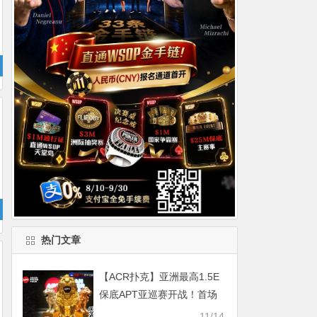
热门文章
【ACR扑克】亚洲最高1.5E
保底APT亚巡赛开战！首场
赛事国人夺得第6佳绩
11/14