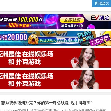
阅读全文
】想系统学德州扑克？你的第一课必须是“起手牌范围”
w.evp86.com)报道】01“起手牌范围”是什么？德州扑克是用52张牌任选