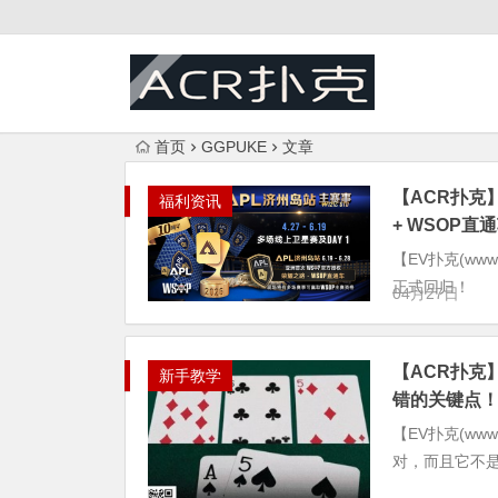
首页
GGPUKE
文章
【ACR扑克
福利资讯
+ WSOP直
【EV扑克(ww
正式回归！
04月27日
【ACR扑克
新手教学
错的关键点
【EV扑克(ww
对，而且它不