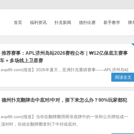
首页
福利资讯
扑克新闻
德扑比赛
新手教学
牌
】推荐赛事：APL济州岛站2026赛程公布｜₩12亿保底主赛事
通车 + 多场线上卫星赛
w.evp86.com)报道】2026年夏天，亚洲扑克重磅赛事——APL济州岛站
阅读全文
】德州扑克翻牌击中底对/中对，接下来怎么办？90%玩家都犯
！
w.evp86.com)报道】当你在翻牌圈用两张底牌中的一张和公共牌组成一
是顶对时，你就在翻牌圈拿到了中对或底对。