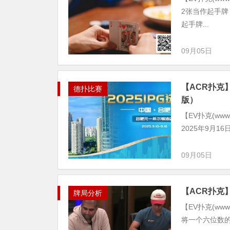
2张当作起手牌
起手牌...
09月05日
【ACR扑克
德扑比赛
版）
【EV扑克(www
2025年9月
09月05日
【ACR扑克】A
牌局分析
【EV扑克(www.e
将一个六位数的底