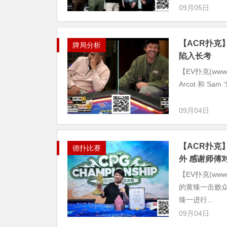
09月05日
【ACR扑克
牌局分析
陷入长考
【EV扑克(www.e
Arcot 和 Sam ‘Se
09月04日
【ACR扑克
德扑比赛
外 感谢师傅
【EV扑克(ww
的黄臻一击败众
臻一进行...
09月04日