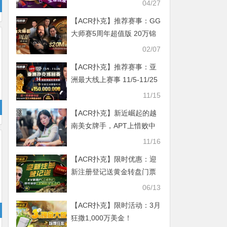
球首发
04/27
【ACR扑克】推荐赛事：GG
大师赛5周年超值版 20万锦
标赛红包雨
02/07
【ACR扑克】推荐赛事：亚
洲最大线上赛事 11/5-11/25
APT亚洲扑克巡回赛 保底奖
11/15
励150000000
【ACR扑克】新近崛起的越
南美女牌手，APT上惜败中
国玩家，却在Poker Dream
11/16
上圆梦夺首冠
【ACR扑克】限时优惠：迎
新注册登记送黄金转盘门票
06/13
【ACR扑克】限时活动：3月
狂撒1,000万美金！