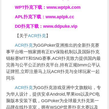
WPT扑克下载：
www.wptpk.com
APL扑克下载：
www.aplpk.cc
DD扑克下载：
www.ddpuke.vip
【关于
ACR扑克
】
ACR扑克
为GGPoker亚洲推出的全新扑克赛
事平台唯一独家拥有正EV保险机制以及国际扑克
锦标赛MTT和SNG赛事,ACR扑克致力提供国内最
完善与公平公正的扑克平台,持有正规bmm公平认
证牌照,立即注册马上玩ACR扑克与全球玩家一起
同乐
ACR扑克
为GG扑克游戏亚洲中文旗舰站，专
为华人设计，提供安卓Android,苹果ios以及PC电
脑版本安装下载，GGPoker为全球最大扑克第一
品牌在线扑克室，拥有WSOP世界扑克大赛以及