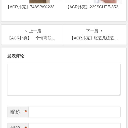
【ACR扑克】748SPAY-238
【ACR扑克】229SCUTE-852
上一篇
下一篇
【ACR扑克】一个情商低到何炅都吐槽，一个直播说女生脚臭后者却被全网黑
【ACR扑克】张艺凡综艺不敢举手黄子韬发怒，如此芭蕾女孩是否适合娱乐圈？
文
发表评论
章
导
航
*
昵称