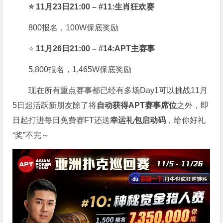
⭐ 11月23日21:00 – #11:生肖狂欢赛
800报名，100W保底奖励
⭐
11月26日21:00 – #14:APT主赛事
5,800报名，1,465W保底奖励
现在所有重点赛事都已经有多场Day1可以挑战11月
5日起活跃新朋友除了将
自
动获得APT赛事席位
之外，即
日起打进每日免费赛FT还送
幸运礼包启动码
，给你好礼
“奖”不完～