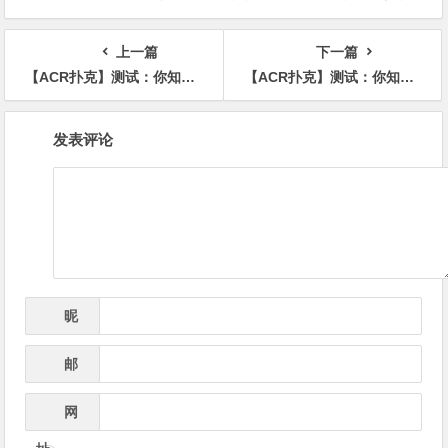
牌范围”
知发布（更新版）
上一篇
下一篇
【ACR扑克】测试：你知道该怎么游戏暗三条吗？
【ACR扑克】测试：你知道该怎么游戏暗三条吗？
文
发表评论
章
导
航
昵
*
称
邮
*
箱
网