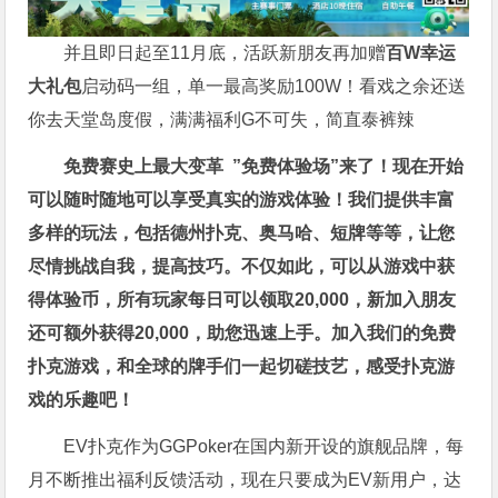
并且即日起至11月底，活跃新朋友再加赠
百W幸运
大礼包
启动码一组，单一最高奖励100W！看戏之余还送
你去天堂岛度假，满满福利G不可失，简直泰裤辣
免费赛史上最大变革
”免费体验场”来了！
现在开始
可以随时随地可以享受真实的游戏体验！我们提供丰富
多样的玩法，包括德州扑克、奥马哈、短牌等等，让您
尽情挑战自我，提高技巧。不仅如此，
可以从游戏中获
得体验币，所有玩家每日可以领取20,000，新加入朋友
还可额外获得20,000，助您迅速上手。
加入我们的免费
扑克游戏，和全球的牌手们一起切磋技艺，感受扑克游
戏的乐趣吧！
EV扑克作为GGPoker在国内新开设的旗舰品牌，每
月不断推出福利反馈活动，现在只要成为EV新用户，达