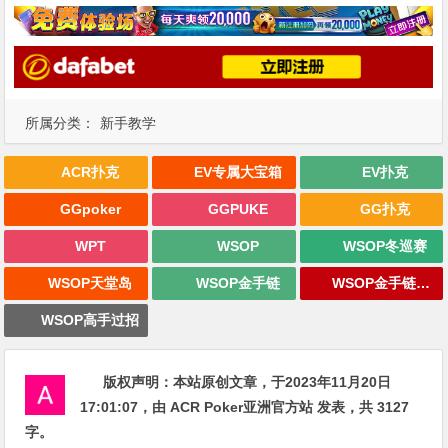
所属分类：
新手教学
ACR扑克
EV专属大宝箱
EV扑克
GGpoker
GGPUKE
GG扑克
WPT
WSOP
WSOP冬巡赛
WSOP天堂岛
WSOP金手链
WSOP金手链战报
WSOP高手过招
版权声明：
本站原创文章，于2023年11月20日
17:01:07
，由
ACR Poker亚洲官方站
发表，共 3127
字。