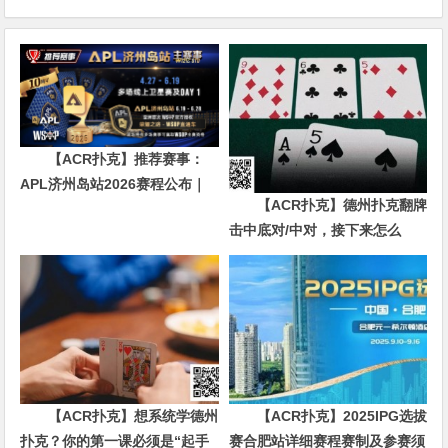
【ACR扑克】推荐赛事：
APL济州岛站2026赛程公布｜
【ACR扑克】德州扑克翻牌
₩12亿保底主赛事 + WSOP直
击中底对/中对，接下来怎么
通车 + 多场线上卫星赛
办？90%玩家都犯错的关键点！
【ACR扑克】想系统学德州
【ACR扑克】2025IPG选拔
扑克？你的第一课必须是“起手
赛合肥站详细赛程赛制及参赛须