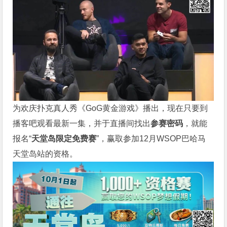
为欢庆扑克真人秀《GoG黄金游戏》播出，现在只要到
播客吧观看最新一集，并于直播间找出
参赛密码
，就能
报名“
天堂岛限定免费赛
”，赢取参加12月WSOP巴哈马
天堂岛站的资格。