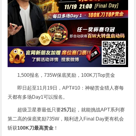
1,500报名，735W保底奖励，100K刀Top赏金
即日起至11月19日，APT#10：神秘赏金猎人赛每
天都有多场Day1可以报名。
超级卫星赛最低只要
25刀
起，就能挑战APT系列赛
第二高的保底奖励735W，顺利进入Final Day更有机会
斩获
100K刀最高赏金
！