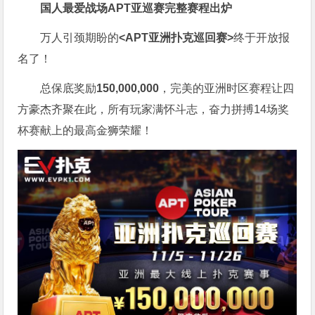
国人最爱战场
APT亚巡赛完整赛程出炉
万人引颈期盼的
<APT亚洲扑克巡回赛>
终于开放报
名了！
总保底奖励
150,000,000
，完美的亚洲时区赛程让四
方豪杰齐聚在此，所有玩家满怀斗志，奋力拼搏14场奖
杯赛献上的最高金狮荣耀！