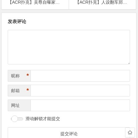
【ACR扑克】吴尊自曝家庭趣事，脖子上“草莓印”的始作俑者是儿子
【ACR扑克】人设翻车郑恺抄袭火锅店出后续，双方和解后郑恺粉丝倒打一耙
文
发表评论
章
导
航
*
昵称
*
邮箱
网址
滑动解锁才能提交