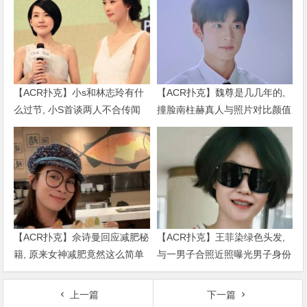
【ACR扑克】小s和林志玲有什
【ACR扑克】魏尊是几几年的,
么过节, 小S首谈两人不合传闻
撞脸南柱赫真人与照片对比颜值
说了什么
被质疑
【ACR扑克】佘诗曼回应减肥秘
【ACR扑克】王菲染绿色头发,
籍, 原来女神减肥竟然这么简单
与一男子合照近照曝光男子身份
被扒出
上一篇
下一篇