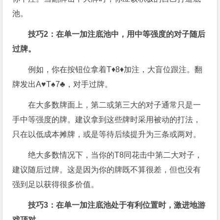
池。
技巧2：在单一加注底池中，用中等强度的对子随后
过牌。
例如，你在按钮位拿着T♦8♦加注，大盲位跟注。翻
牌发出A♥T♠7♣，对手过牌。
在大多数牌面上，第二或第三大的对子通常只是一
手中等强度的牌。建议拿到这些牌时采用被动的打法，
只在以低成本摊牌，或是等待后续提升为三条或两对。
绝大多数情况下，当你的T8同花击中第二大对子，
建议随后过牌。这是因为你的牌既不算很差，但也没有
强到足以获得很多价值。
技巧3：在单一加注底池处于有利位置时，激进地游
戏顶对。