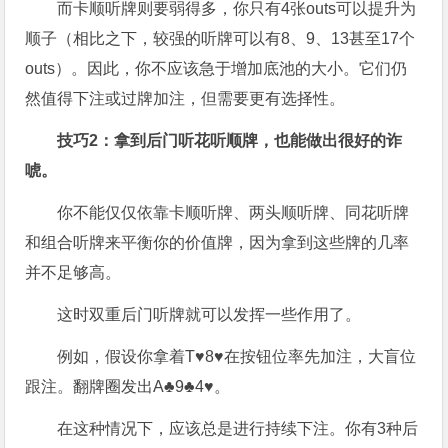
而卡顺听牌则要弱得多，你只有4张outs可以提升为
顺子（相比之下，较强的听牌可以有8、9、13甚至17个
outs）。因此，你不应该急于增加底池的大小。它们仍
然值得下注或过牌加注，但需要更有选择性。
技巧2：拿到后门听花听顺牌，也能做出很好的诈
唬。
你不能仅仅依靠卡顺听牌、两头顺听牌、同花听牌
和组合听牌来平衡你的价值牌，因为拿到这些牌的几率
并不足够高。
这时双重后门听牌就可以发挥一些作用了。
例如，假设你拿着T♥8♥在按钮位率先加注，大盲位
跟注。翻牌圈发出A♣9♣4♥。
在这种情况下，应该总是进行持续下注。你有3种后