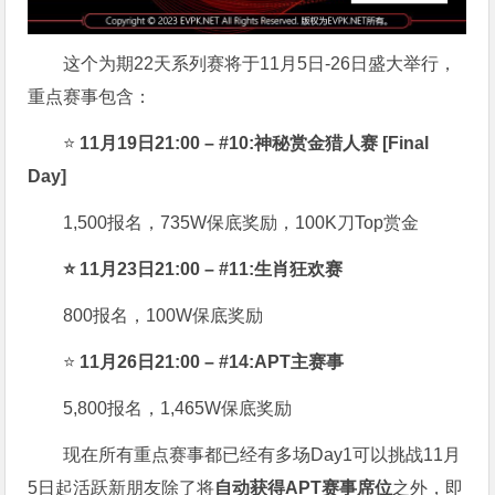
这个为期22天系列赛将于11月5日-26日盛大举行，
重点赛事包含：
⭐
11月19日21:00 – #10:神秘赏金猎人赛 [Final
Day]
1,500报名，735W保底奖励，100K刀Top赏金
⭐ 11月23日21:00 – #11:生肖狂欢赛
800报名，100W保底奖励
⭐
11月26日21:00 – #14:APT主赛事
5,800报名，1,465W保底奖励
现在所有重点赛事都已经有多场Day1可以挑战11月
5日起活跃新朋友除了将
自
动获得APT赛事席位
之外，即