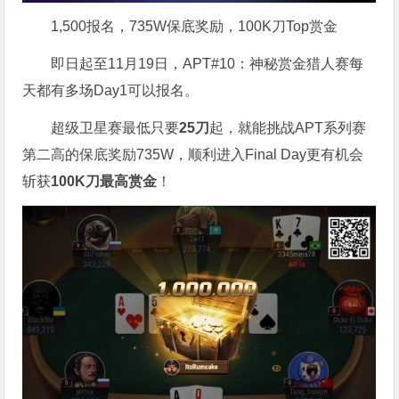
1,500报名，735W保底奖励，100K刀Top赏金
即日起至11月19日，APT#10：神秘赏金猎人赛每
天都有多场Day1可以报名。
超级卫星赛最低只要
25刀
起，就能挑战APT系列赛
第二高的保底奖励735W，顺利进入Final Day更有机会
斩获
100K刀最高赏金
！