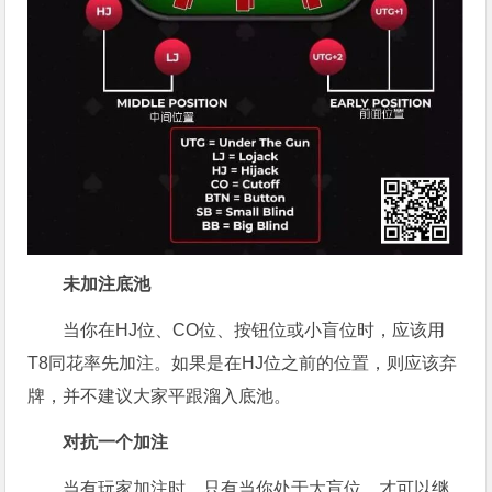
未加注底池
当你在HJ位、CO位、按钮位或小盲位时，应该用
T8同花率先加注。如果是在HJ位之前的位置，则应该弃
牌，并不建议大家平跟溜入底池。
对抗一个加注
当有玩家加注时，只有当你处于大盲位，才可以继