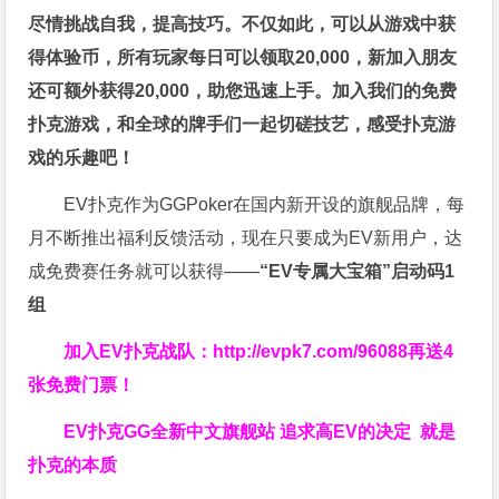
尽情挑战自我，提高技巧。不仅如此，
可以从游戏中获
得体验币，所有玩家每日可以领取20,000，新加入朋友
还可额外获得20,000，助您迅速上手。
加入我们的免费
扑克游戏，和全球的牌手们一起切磋技艺，感受扑克游
戏的乐趣吧！
EV扑克作为GGPoker在国内新开设的旗舰品牌，每
月不断推出福利反馈活动，现在只要成为EV新用户，达
成免费赛任务就可以获得——
“EV专属大宝箱”启动码1
组
加入EV扑克战队：
http://evpk7.com/96088
再送4
张免费门票！
EV扑克GG
全新中文旗舰站
追求高EV
的决定
就是
扑克的本质