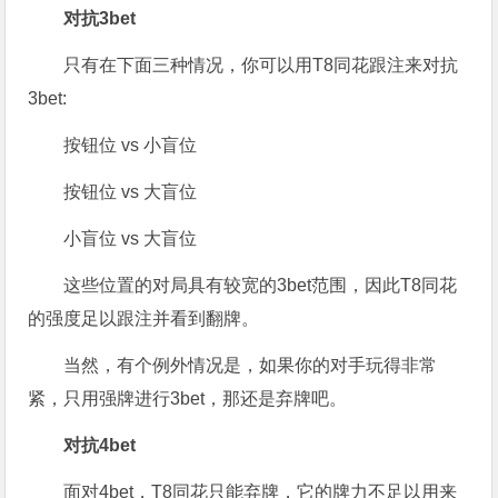
对抗3bet
只有在下面三种情况，你可以用T8同花跟注来对抗
3bet:
按钮位 vs 小盲位
按钮位 vs 大盲位
小盲位 vs 大盲位
这些位置的对局具有较宽的3bet范围，因此T8同花
的强度足以跟注并看到翻牌。
当然，有个例外情况是，如果你的对手玩得非常
紧，只用强牌进行3bet，那还是弃牌吧。
对抗4bet
面对4bet，T8同花只能弃牌，它的牌力不足以用来