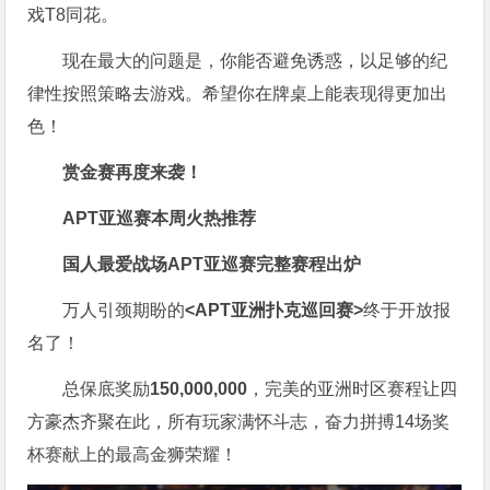
戏T8同花。
现在最大的问题是，你能否避免诱惑，以足够的纪
律性按照策略去游戏。希望你在牌桌上能表现得更加出
色！
赏金赛再度来袭！
APT亚巡赛本周火热推荐
国人最爱战场
APT亚巡赛完整赛程出炉
万人引颈期盼的
<APT亚洲扑克巡回赛>
终于开放报
名了！
总保底奖励
150,000,000
，完美的亚洲时区赛程让四
方豪杰齐聚在此，所有玩家满怀斗志，奋力拼搏14场奖
杯赛献上的最高金狮荣耀！