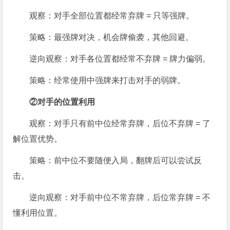
观察：对手全部位置都经常弃牌 = 只等强牌。
策略：最强牌对决，机会牌偷袭，其他回避。
逆向观察：对手各位置都经常不弃牌 = 牌力偏弱。
策略：经常使用中强牌来打击对手的弱牌。
②对手的位置利用
观察：对手只有前中位经常弃牌，后位不弃牌 = 了
解位置优势。
策略：前中位不要随便入局，翻牌后可以尝试反
击。
逆向观察：对手前中位不常弃牌，后位常弃牌 = 不
懂利用位置。