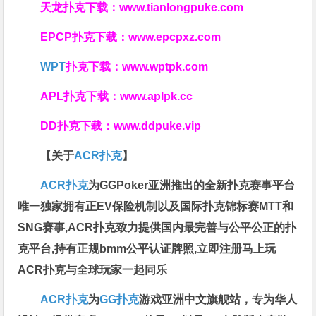
天龙扑克下载：
www.tianlongpuke.com
EPCP扑克下载：
www.epcpxz.com
WPT
扑克下载：
www.wptpk.com
APL扑克下载：
www.aplpk.cc
DD扑克下载：
www.ddpuke.vip
【关于
ACR扑克
】
ACR扑克
为GGPoker亚洲推出的全新扑克赛事平台
唯一独家拥有正EV保险机制以及国际扑克锦标赛MTT和
SNG赛事,ACR扑克致力提供国内最完善与公平公正的扑
克平台,持有正规bmm公平认证牌照,立即注册马上玩
ACR扑克与全球玩家一起同乐
ACR扑克
为
GG扑克
游戏亚洲中文旗舰站，专为华人