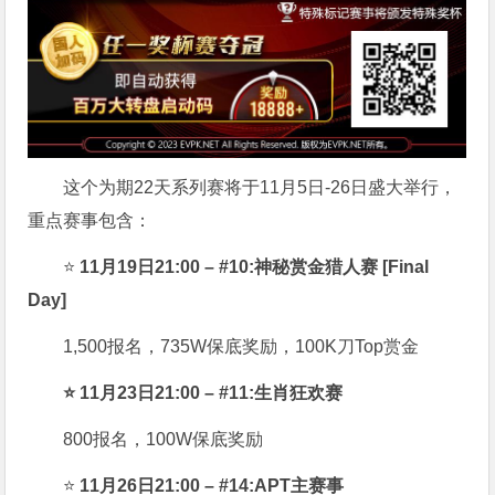
这个为期22天系列赛将于11月5日-26日盛大举行，
重点赛事包含：
⭐
11月19日21:00 – #10:神秘赏金猎人赛 [Final
Day]
1,500报名，735W保底奖励，100K刀Top赏金
⭐ 11月23日21:00 – #11:生肖狂欢赛
800报名，100W保底奖励
⭐
11月26日21:00 – #14:APT主赛事