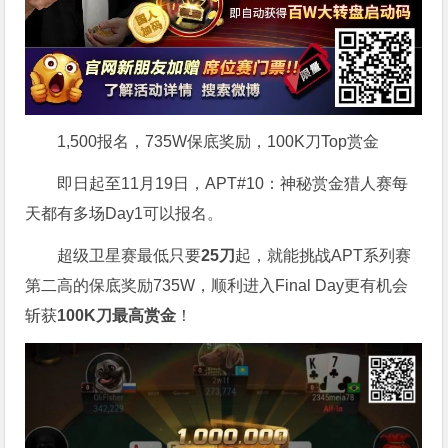
1,500报名，735W保底奖励，100K刀Top赏金
即日起至11月19日，APT#10：神秘赏金猎人赛每
天都有多场Day1可以报名。
超级卫星赛最低只要
25刀
起，就能挑战APT系列赛
第二高的保底奖励735W，顺利进入Final Day更有机会
斩获
100K刀最高赏金
！