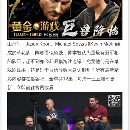
由丹牛、Jason Koon、Michael Soyza和Kevin Martin组
成的草花队，阵容看似坚强，原本被认为是最有冠军相
的队伍，想不到如今却濒临淘汰边缘！
究竟他们是在做
戏剧效果，还是过于自信导致大意失荆州？
所有最新精
彩内容都在播客吧，全季共12集，每周一三五准时更
新，立即前往官网收看！