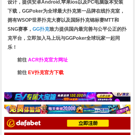
设计，提供安卓Android,苹果ios以及PC电脑版本安装
下载，GGPoker为全球最大扑克第一品牌在线扑克室，
拥有WSOP世界扑克大赛以及国际扑克锦标赛MTT和
SNG赛事，
GG扑克
致力提供国内最完善与公平公正的扑
克平台，立即加入马上玩与GGPoker全球玩家一起同
乐！
前往
ACR扑克官方网址
前往
EV扑克官方下载