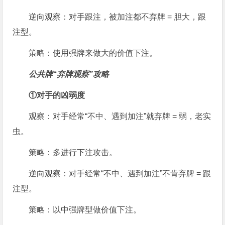
逆向观察：对手跟注，被加注都不弃牌 = 胆大，跟
注型。
策略：使用强牌来做大的价值下注。
公共牌“弃牌观察”攻略
①对手的凶弱度
观察：对手经常“不中、遇到加注”就弃牌 = 弱，老实
虫。
策略：多进行下注攻击。
逆向观察：对手经常“不中、遇到加注”不肯弃牌 = 跟
注型。
策略：以中强牌型做价值下注。