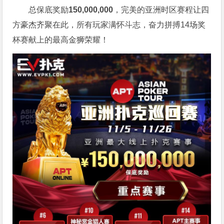
总保底奖励
150,000,000
，完美的亚洲时区赛程让四
方豪杰齐聚在此，所有玩家满怀斗志，奋力拼搏14场奖
杯赛献上的最高金狮荣耀！