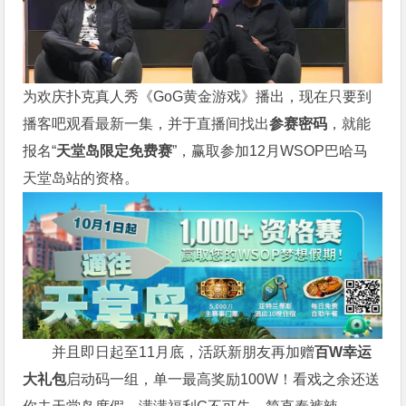
为欢庆扑克真人秀《GoG黄金游戏》播出，现在只要到
播客吧观看最新一集，并于直播间找出
参赛密码
，就能
报名“
天堂岛限定免费赛
”，赢取参加12月WSOP巴哈马
天堂岛站的资格。
并且即日起至11月底，活跃新朋友再加赠
百W幸运
大礼包
启动码一组，单一最高奖励100W！看戏之余还送