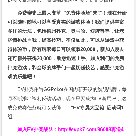
你去天堂岛度假，满满福利G不可失，简直泰裤辣
免费赛史上最大变革
”免费体验场”来了！
现在开始
可以随时随地可以享受真实的游戏体验！我们提供丰富
多样的玩法，包括德州扑克、奥马哈、短牌等等，让您
尽情挑战自我，提高技巧。不仅如此，
可以从游戏中获
得体验币，所有玩家每日可以领取20,000，新加入朋友
还可额外获得20,000，助您迅速上手。
加入我们的免费
扑克游戏，和全球的牌手们一起切磋技艺，感受扑克游
戏的乐趣吧！
EV扑克作为GGPoker在国内新开设的旗舰品牌，每
月不断推出福利反馈活动，现在只要成为EV新用户，达
成免费赛任务就可以获得——
“EV专属大宝箱”启动码1
组
加入EV扑克战队：
http://evpk7.com/96088
再送4