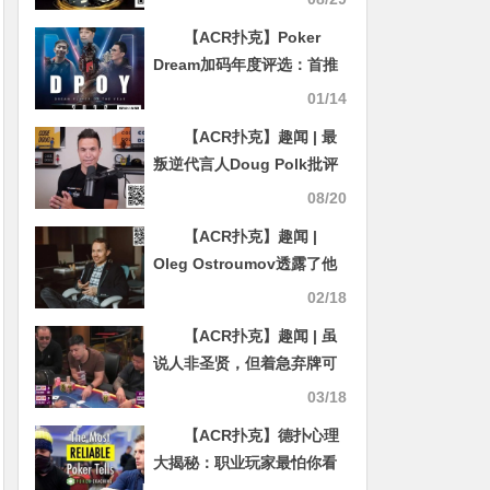
【ACR扑克】Poker
Dream加码年度评选：首推
女性与区域奖项，深化亚洲
01/14
扑克布局
【ACR扑克】趣闻 | 最
叛逆代言人Doug Polk批评
自家”手牌揭秘”功能
08/20
【ACR扑克】趣闻 |
Oleg Ostroumov透露了他
如何创建第一个扑克解算器
02/18
并在23岁时赚了50万美元
【ACR扑克】趣闻 | 虽
说人非圣贤，但着急弃牌可
能会让你损失惨重
03/18
【ACR扑克】德扑心理
大揭秘：职业玩家最怕你看