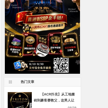
热门文章
【ACR扑克】从工地搬
砖到豪客赛教父，这男人让
全球富豪疯狂撒钱
08/29