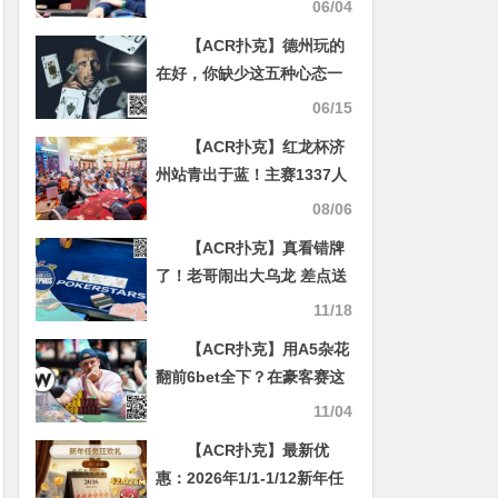
这！
06/04
【ACR扑克】德州玩的
在好，你缺少这五种心态一
样还是输
06/15
【ACR扑克】红龙杯济
州站青出于蓝！主赛1337人
次参赛破往届记录 456人晋
08/06
级明日角逐奖励圈！
【ACR扑克】真看错牌
了！老哥闹出大乌龙 差点送
掉ALL IN大底池……
11/18
【ACR扑克】用A5杂花
翻前6bet全下？在豪客赛这
么打合理吗
11/04
【ACR扑克】最新优
惠：2026年1/1-1/12新年任