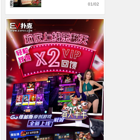
务狂欢礼
01/02