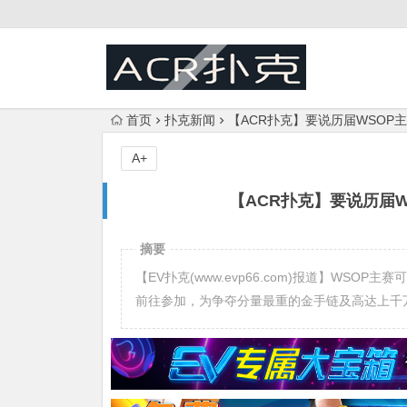
首页
扑克新闻
【ACR扑克】要说历届WSOP
A+
【ACR扑克】要说历届
摘要
【EV扑克(www.evp66.com)报道】WS
前往参加，为争夺分量最重的金手链及高达上千