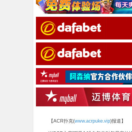
【ACR扑克(
www.acrpuke.vip
)报道】