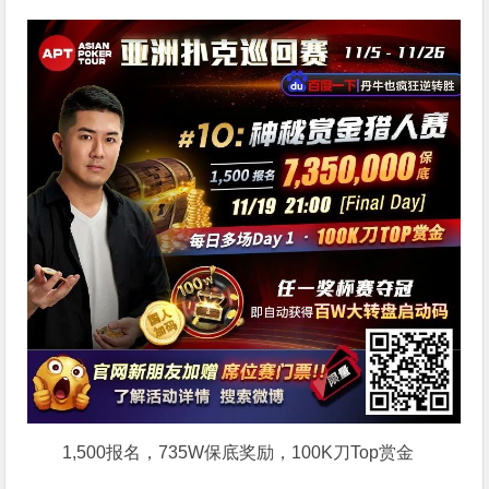
1,500报名，735W保底奖励，100K刀Top赏金