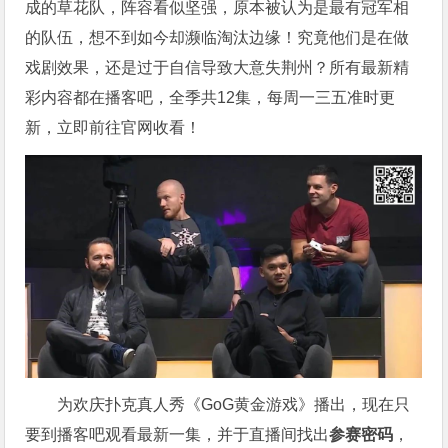
成的草花队，阵容看似坚强，原本被认为是最有冠军相
的队伍，想不到如今却濒临淘汰边缘！
究竟他们是在做
戏剧效果，还是过于自信导致大意失荆州？
所有最新精
彩内容都在播客吧，全季共12集，每周一三五准时更
新，立即前往官网收看！
为欢庆扑克真人秀《GoG黄金游戏》播出，现在只
要到播客吧观看最新一集，并于直播间找出
参赛密码
，