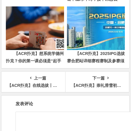
通车 + 多场线上卫星赛
办？90%玩家都犯错的关键点！
【ACR扑克】想系统学德州
【ACR扑克】2025IPG选拔
扑克？你的第一课必须是“起手
赛合肥站详细赛程赛制及参赛须
牌范围”
知发布（更新版）
上一篇
下一篇
【ACR扑克】在线选拔丨2023TJPT®线上选拔系列赛第三季将于11月15日至24日正式开启！
【ACR扑克】崇礼滑雪初体验攻略 ,看这一篇就够了！
文
发表评论
章
导
航