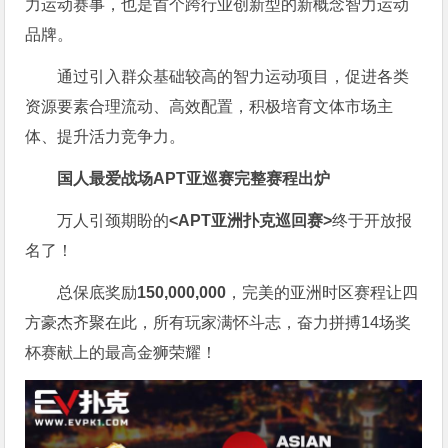
力运动赛事，也是首个跨行业创新型的新概念智力运动
品牌。
通过引入群众基础较高的智力运动项目，促进各类
资源要素合理流动、高效配置，积极培育文体市场主
体、提升活力竞争力。
国人最爱战场
APT亚巡赛完整赛程出炉
万人引颈期盼的
<APT亚洲扑克巡回赛>
终于开放报
名了！
总保底奖励
150,000,000
，完美的亚洲时区赛程让四
方豪杰齐聚在此，所有玩家满怀斗志，奋力拼搏14场奖
杯赛献上的最高金狮荣耀！