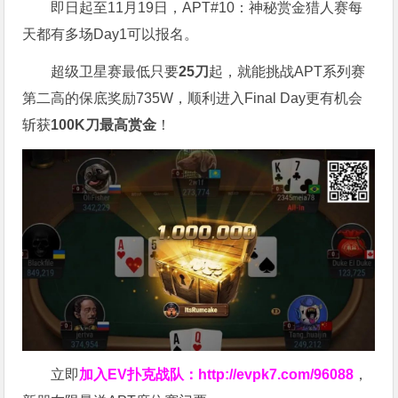
即日起至11月19日，APT#10：神秘赏金猎人赛每
天都有多场Day1可以报名。
超级卫星赛最低只要
25刀
起，就能挑战APT系列赛
第二高的保底奖励735W，顺利进入Final Day更有机会
斩获
100K刀最高赏金
！
立即
加入EV扑克战队：
http://evpk7.com/96088
，