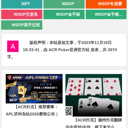
WPT
WSOP
WSOP冬巡赛
WSOP天堂岛
WSOP金手链
WSOP金手链战报
WSOP高手过招
版权声明：
本站原创文章，于2023年11月19日
19:33:41
，由
ACR Poker亚洲官方站
发表，共 3074
字。
【ACR扑克】推荐赛事：
APL济州岛站2026赛程公布｜
【ACR扑克】德州扑克翻牌
₩12亿保底主赛事 + WSOP直
击中底对/中对，接下来怎么