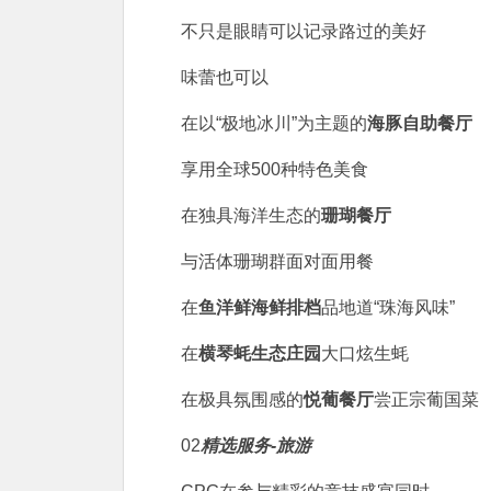
不只是眼睛可以记录路过的美好
味蕾也可以
在以“极地冰川”为主题的
海豚自助餐厅
享用全球500种特色美食
在独具海洋生态的
珊瑚餐厅
与活体珊瑚群面对面用餐
在
鱼洋鲜海鲜排档
品地道“珠海风味”
在
横琴蚝生态庄园
大口炫生蚝
在极具氛围感的
悦葡餐厅
尝正宗葡国菜
02
精选服务-旅游