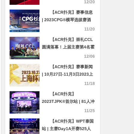
拔赛酒店预订信息与流程公
12/20
布
【ACR扑克】赛事信息
| 2023CPG®️横琴选拔赛酒
店10月10日起开放预订
11/20
【ACR扑克】崇礼CCL
圆满落幕！上届主赛第4名霍
钰不断超越自我，强势夺下
12/06
冠军“大白瓷龙杯”！
【ACR扑克】赛事新闻
| 10月27日-11月3日2023上
海杯SHPC®秋季系列赛赛程
11/18
赛制公布
【ACR扑克】
2023TJPK®首尔站 | 81人冲
进主赛奖励圈，13人晋级，
11/25
Hyeonho Shin筹码领先，
【ACR扑克】WPT泰国
多名中国选手打入决赛
站 | 主赛Day1A开赛525人