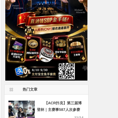
热门文章
【ACR扑克】第三届博
登杯｜主赛事587人次参赛
134人晋级Day2 叶晓辉领跑
11/14