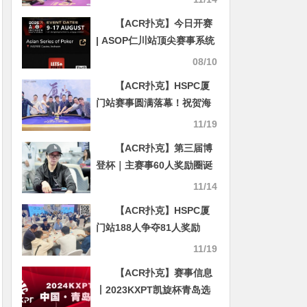
D组
【ACR扑克】今日开赛
| ASOP仁川站顶尖赛事系统
详情公布
08/10
【ACR扑克】HSPC厦
门站赛事圆满落幕！祝贺海
南选手陈谟团优势斩获主赛
11/19
事冠军奖杯！名响鹭岛！
【ACR扑克】第三届博
2023HSPC总决赛定档，线
登杯｜主赛事60人奖励圈诞
上选拔已开始！
生 麦锦元领衔14人晋级决赛
11/14
【ACR扑克】HSPC厦
门站188人争夺81人奖励
圈，昔日冠军刘小虎解锁泡
11/19
沫身份，何俊杰狂揽190万
【ACR扑克】赛事信息
记分领先34人晋级
丨2023KXPT凯旋杯青岛选