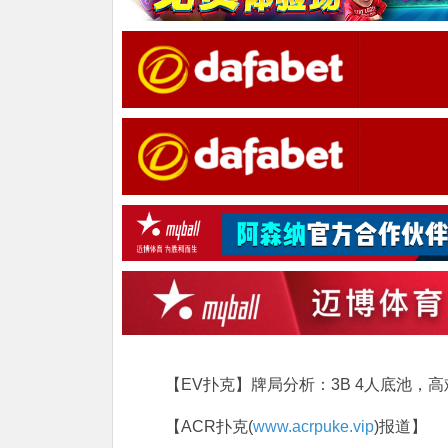
【EV扑克】牌局分析：3B 4人底池，高
【ACR扑克(
www.acrpuke.vip
)报道】