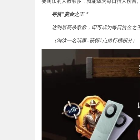
要淘汰的人数够多，就能成为每日猎人榜首
寻赏“赏金之王＂
达到最高杀敌数，即可成为每日赏金之
（淘汰一名玩家=获得1点排行榜积分）