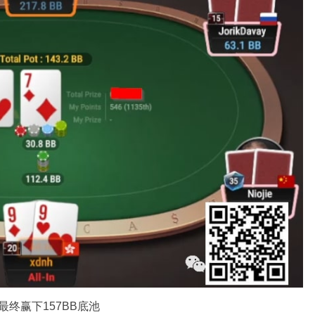
摊牌TT，最终赢下157BB底池