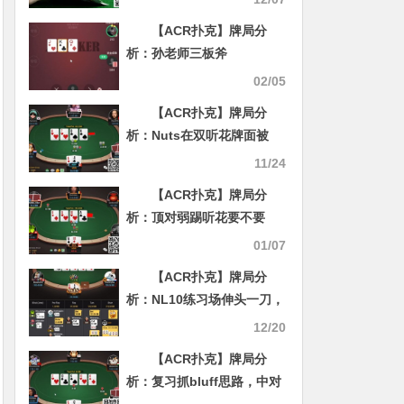
【ACR扑克】牌局分
析：孙老师三板斧
02/05
【ACR扑克】牌局分
析：Nuts在双听花牌面被
check raise
11/24
【ACR扑克】牌局分
析：顶对弱踢听花要不要
block bet
01/07
【ACR扑克】牌局分
析：NL10练习场伸头一刀，
缩头也是一刀
12/20
【ACR扑克】牌局分
析：复习抓bluff思路，中对