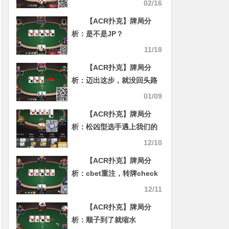
面对鱼的满池
02/16
【ACR扑克】牌局分
析：是不是JP？
11/18
【ACR扑克】牌局分
析：迈出这步，就没回头路
了
01/09
【ACR扑克】牌局分
析：松凶型选手遇上我们的
铁头
12/10
【ACR扑克】牌局分
析：cbet重注，转牌check
也不全是纸老虎
12/11
【ACR扑克】牌局分
析：顺子到了就缩水