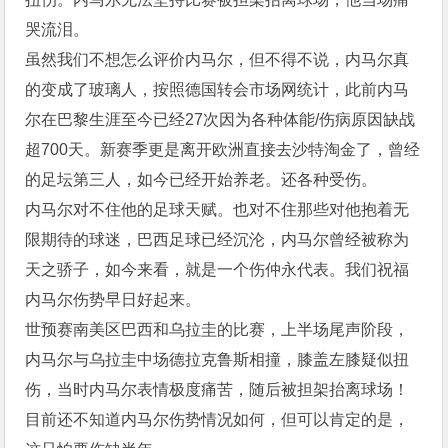
哭流泪。
虽然我们不想怎么评价内马尔，但不得不说，内马尔真
的变成了玻璃人，按照德国转会市场网统计，此前内马
尔在巴黎生涯至今已经27次因为各种体能/伤病原因缺战
超700天。新赛季更是离开欧洲直接去沙特淘金了，曾经
的足坛第三人，如今已经开始养老。还各种受伤。
内马尔对不住他的足球天赋。也对不住那些对他抱着无
限期待的球迷，巴西足球已经沉沦，内马尔曾经被称为
天之骄子，如今来看，就是一个伤仲永代表。我们祝福
内马尔伤势早日好起来。
世预赛南美区巴西和乌拉圭的比赛，上半场尾声阶段，
内马尔与乌拉圭中场德拉克鲁斯相撞，膝盖左膝疑似扭
伤，当时内马尔表情极度痛苦，随后被担架抬离球场！
目前还不知道内马尔伤势情况如何，但可以肯定的是，