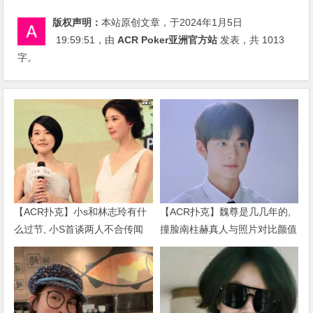
版权声明：
本站原创文章，于2024年1月5日
19:59:51
，由
ACR Poker亚洲官方站
发表，共 1013
字。
【ACR扑克】小s和林志玲有什
【ACR扑克】魏尊是几几年的,
么过节, 小S首谈两人不合传闻
撞脸南柱赫真人与照片对比颜值
说了什么
被质疑