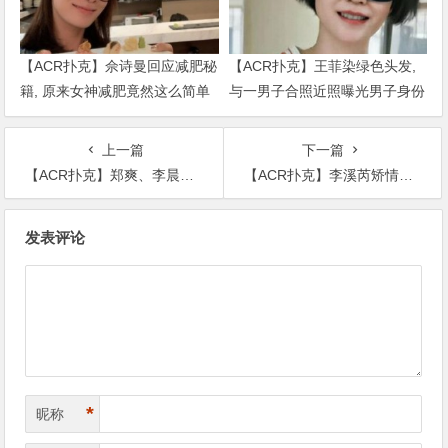
【ACR扑克】佘诗曼回应减肥秘
【ACR扑克】王菲染绿色头发,
籍, 原来女神减肥竟然这么简单
与一男子合照近照曝光男子身份
被扒出
上一篇
下一篇
【ACR扑克】郑爽、李晨跨越13岁的年龄差，录制节目穿睡衣却不小心撞衫
【ACR扑克】李溪芮矫情明场面，不情不愿给何昶希作配让郭敬明直接失控怒骂！
文
发表评论
章
导
航
*
昵称