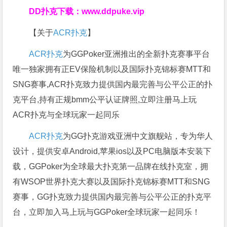
DD扑克下载：
www.ddpuke.vip
【关于
ACR扑克
】
ACR扑克
为GGPoker亚洲推出的全新扑克赛事平台
唯一独家拥有正EV保险机制以及国际扑克锦标赛MTT和
SNG赛事,ACR扑克致力提供国内最完善与公平公正的扑
克平台,持有正规bmm公平认证牌照,立即注册马上玩
ACR扑克与全球玩家一起同乐
ACR扑克
为GG扑克游戏亚洲中文旗舰站，专为华人
设计，提供安卓Android,苹果ios以及PC电脑版本安装下
载，GGPoker为全球最大扑克第一品牌在线扑克室，拥
有WSOP世界扑克大赛以及国际扑克锦标赛MTT和SNG
赛事，GG扑克致力提供国内最完善与公平公正的扑克平
台，立即加入马上玩与GGPoker全球玩家一起同乐！