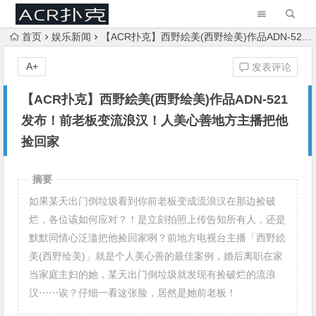
首页
娱乐新闻
【ACR扑克】西野絵美(西野绘美)作品ADN-521发布！前老板变流浪汉！人美心善地方主播把他捡回家
A+
发表评论
【ACR扑克】西野絵美(西野绘美)作品ADN-521
发布！前老板变流浪汉！人美心善地方主播把他
捡回家
摘要
如果某天出门倒垃圾看到你前老板变成流浪汉在那边捡破
烂，各位该如何应对？！是立刻拍照上传告知所有人，还是
默默同情心泛滥把他捡回家咧？前地方电视台主播「西野絵
美(西野绘美)」就是个人美心善的最佳案例，婚后离职在家
当家庭主妇的她，某天出门倒垃圾就发现有捡破烂的流浪
汉⋯⋯诶？仔细一看这张脸，居然是她前老板！