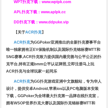
WPT扑克下载：
www.wptpk.com
APL扑克下载：
www.aplpk.cc
DD扑克下载：
www.ddpuke.vip
【关于
ACR扑克
】
ACR扑克
为GGPoker亚洲推出的全新扑克赛事平台
唯一独家拥有正EV保险机制以及国际扑克锦标赛MTT和
SNG赛事,ACR扑克致力提供国内最完善与公平公正的扑
克平台,持有正规bmm公平认证牌照,立即注册马上玩
ACR扑克与全球玩家一起同乐
ACR扑克
为GG扑克游戏亚洲中文旗舰站，专为华人
设计，提供安卓Android,苹果ios以及PC电脑版本安装
下载，GGPoker为全球最大扑克第一品牌在线扑克室，
拥有WSOP世界扑克大赛以及国际扑克锦标赛MTT和