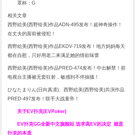
罩杯：G
相关文章
西野絵美(西野绘美)作品ADN-495发布！超神奇操作！
在丈夫的面前被侵犯！
西野絵美(西野绘美)作品EKDV-719发布！地方妈妈每天
都在自慰，只好用老二来满足她的情欲味蕾
西野絵美(西野绘美)作品PRED-474发布！中出解禁！前
电视台主播被无套狂射，敏感到不停抽搐！
ひなたまりん(日向真凛)、西野絵美(西野绘美)共演作品
PRED-497发布！联手大战童帝！
关于
EV扑克(EVPoker)
EV扑克GG
全新中文旗舰站
追求高EV
的决定
就是
扑克的本质