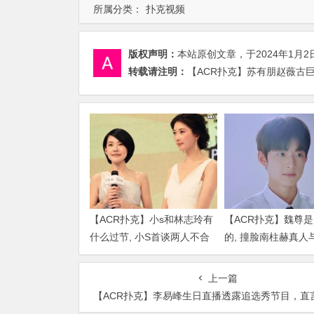
所属分类：
扑克视频
版权声明：
本站原创文章，于2024年1月2
转载请注明：
【ACR扑克】苏有朋赵薇古巨
【ACR扑克】小s和林志玲有
【ACR扑克】魏尊
什么过节, 小S首谈两人不合
的, 撞脸南柱赫真人
传闻说了什么
比颜值被质疑
上一篇
【ACR扑克】李易峰生日直播透露追选秀节目，直言夸虞书欣