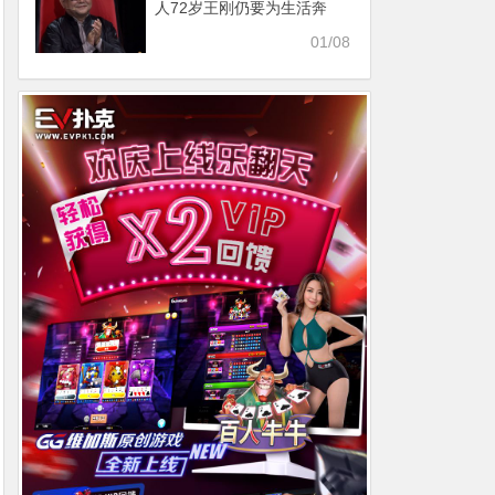
人72岁王刚仍要为生活奔
波，原因被曝妻子花钱太快
01/08