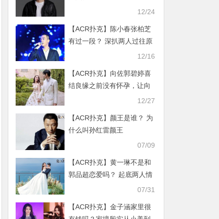
12/24
【ACR扑克】陈小春张柏芝
有过一段？ 深扒两人过往原
是陈小春自作多情？
12/16
【ACR扑克】向佐郭碧婷喜
结良缘之前没有怀孕，让向
家着急豪门之路不好走
12/27
【ACR扑克】颜王是谁？ 为
什么叫孙红雷颜王
07/09
【ACR扑克】黄一琳不是和
郭品超恋爱吗？ 起底两人情
史黄一琳已经嫁人
07/31
【ACR扑克】金子涵家里很