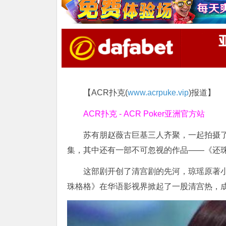
【ACR扑克(
www.acrpuke.vip
)报道】
ACR扑克 - ACR Poker亚洲官方站
苏有朋赵薇古巨基三人齐聚，一起拍摄
集，其中还有一部不可忽视的作品——《还
这部剧开创了清宫剧的先河，琼瑶原著
珠格格》在华语影视界掀起了一股清宫热，