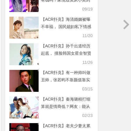
有钱吗？家境殷实从小美到
大又低调的童星
09/19
【ACR扑克】海清婚姻被曝
不幸福， 国民媳妇私下情感
竟是这样！
11/20
【ACR扑克】孙千出道经历
起底， 撞脸韩国女星全智贤
发展却大不相同！
11/26
【ACR扑克】有一种帅叫做
丑帅，张若昀不靠颜值靠实
力圈粉
03/15
【ACR扑克】秦海璐精打细
算就是情商低？网友：能从
这里看得出
02/23
【ACR扑克】老夫少妻太累