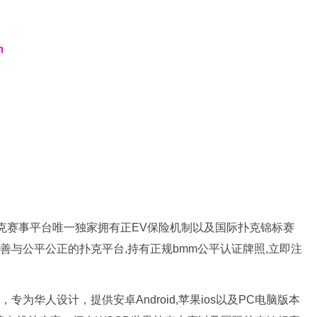
m
新扑克赛事平台唯一独家拥有正EV保险机制以及国际扑克锦标赛
完善与公平公正的扑克平台,持有正规bmm公平认证牌照,立即注
专为华人设计，提供安卓Android,苹果ios以及PC电脑版本