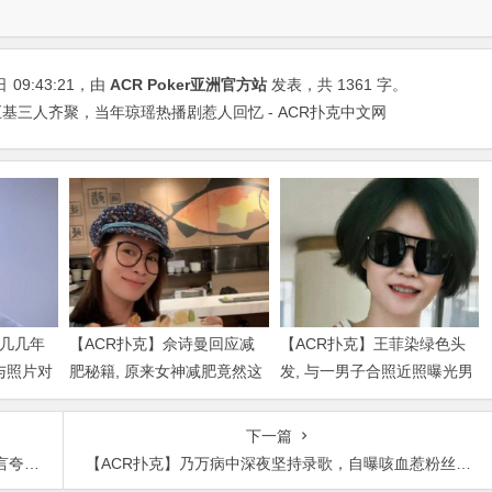
日
09:43:21
，由
ACR Poker亚洲官方站
发表，共 1361 字。
基三人齐聚，当年琼瑶热播剧惹人回忆 - ACR扑克中文网
是几几年
【ACR扑克】佘诗曼回应减
【ACR扑克】王菲染绿色头
与照片对
肥秘籍, 原来女神减肥竟然这
发, 与一男子合照近照曝光男
么简单
子身份被扒出
下一篇
很可爱
【ACR扑克】乃万病中深夜坚持录歌，自曝咳血惹粉丝心疼