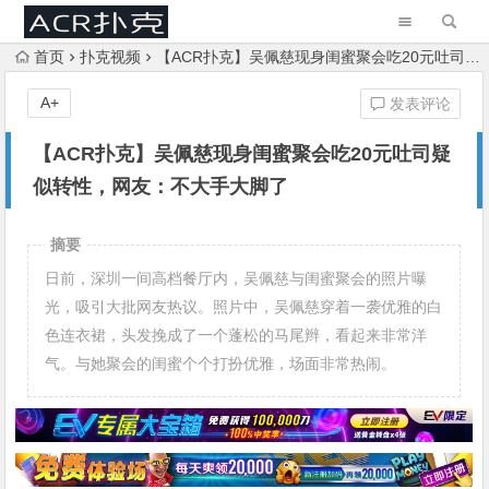
首页
扑克视频
【ACR扑克】吴佩慈现身闺蜜聚会吃20元吐司疑似转性，网友：不大手大脚了
A+
发表评论
【ACR扑克】吴佩慈现身闺蜜聚会吃20元吐司疑
似转性，网友：不大手大脚了
摘要
日前，深圳一间高档餐厅内，吴佩慈与闺蜜聚会的照片曝
光，吸引大批网友热议。照片中，吴佩慈穿着一袭优雅的白
色连衣裙，头发挽成了一个蓬松的马尾辫，看起来非常洋
气。与她聚会的闺蜜个个打扮优雅，场面非常热闹。