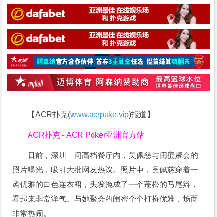
【ACR扑克(
www.acrpuke.vip
)报道】
ACR扑克 - ACR Poker亚洲官方站
日前，深圳一间高档餐厅内，吴佩慈与闺蜜聚会的
照片曝光，吸引大批网友热议。照片中，吴佩慈穿着一
袭优雅的白色连衣裙，头发挽成了一个蓬松的马尾辫，
看起来非常洋气。与她聚会的闺蜜个个打扮优雅，场面
非常热闹。