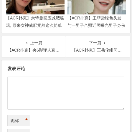
【ACR扑克】佘诗曼回应减肥秘
【ACR扑克】王菲染绿色头发,
籍, 原来女神减肥竟然这么简单
与一男子合照近照曝光男子身份
被扒出
上一篇
下一篇
【ACR扑克】央6影评人直言：郑爽没有羽毛，而且她在闲鱼上的操作好迷呀
【ACR扑克】王岳伦绯闻风波后与李湘合体参加综艺，不顾李湘冷脸献殷勤
文
发表评论
章
导
航
*
昵称