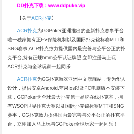
DD扑克下载：
www.ddpuke.vip
【关于
ACR扑克
】
ACR扑克
为GGPoker亚洲推出的全新扑克赛事平台
唯一独家拥有正EV保险机制以及国际扑克锦标赛MTT和
SNG赛事,ACR扑克致力提供国内最完善与公平公正的扑
克平台,持有正规bmm公平认证牌照,立即注册马上玩
ACR扑克与全球玩家一起同乐
ACR扑克
为GG扑克游戏亚洲中文旗舰站，专为华人
设计，提供安卓Android,苹果ios以及PC电脑版本安装下
载，GGPoker为全球最大扑克第一品牌在线扑克室，拥
有WSOP世界扑克大赛以及国际扑克锦标赛MTT和SNG
赛事，GG扑克致力提供国内最完善与公平公正的扑克平
台，立即加入马上玩与GGPoker全球玩家一起同乐！