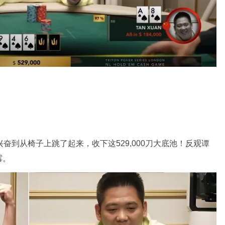
。
兴奋到从椅子上跳了起来，收下这529,000刀大底池！反观谭
霉。