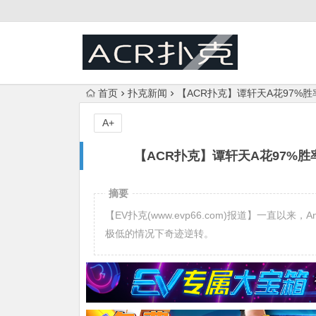
首页
扑克新闻
【ACR扑克】谭轩天A花97%
A+
【ACR扑克】谭轩天A花97%
摘要
【EV扑克(www.evp66.com)报道】一直以
极低的情况下奇迹逆转。