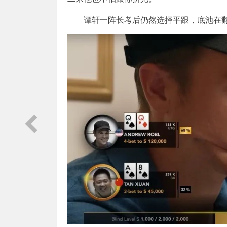
谭轩一阵长考后仍然选择平跟，底池在翻前