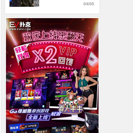
矶警方拘留
04/05