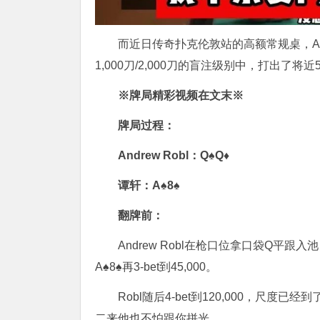
而近日传奇扑克伦敦站的高额常规桌，And
1,000刀/2,000刀的盲注级别中，打出了将
※牌局精彩视频在文末※
牌局过程：
Andrew Robl：Q♠
Q♦
谭轩：A♠8♠
翻牌前：
Andrew Robl在枪口位拿口袋Q平跟入池，
A♠8♠再3-bet到45,000。
Robl随后4-bet到120,000，尺
二来他也不怕跟你拼光。