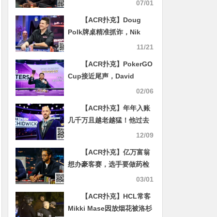
我将在2024年赢得金手链
07/01
【ACR扑克】Doug
Polk牌桌精准抓诈，Nik
Airball一手牌损失超68万
11/21
【ACR扑克】PokerGO
Cup接近尾声，David
Peters加冕双冠王
02/06
【ACR扑克】年年入账
几千万且越老越猛！他过去
18年的盈利曲线强到变态！
12/09
【ACR扑克】亿万富翁
想办豪客赛，选手要做药检
不能挡脸，圈内议论纷纷
03/01
【ACR扑克】HCL常客
Mikki Mase因放烟花被洛杉