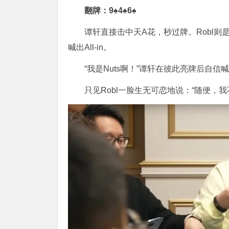
翻牌：9♠4♠6♠
谭轩直接击中天A花，秒过牌。Robl则是
喊出All-in。
“我是Nuts啊！”谭轩在彼此亮牌后自
只见Robl一脸生无可恋地说：“随便，