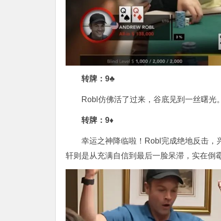
转牌：9♣
Robl仿佛活了过来，谷底见到一丝曙光
转牌：
9♦
幸运之神降临啦！Robl完成绝地反击，
轩则是从充满自信到最后一脸呆滞，实在倒