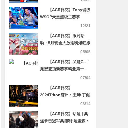
Shankui另一豪客赛拿下第
【ACR扑克】Tony晋级
12名
WSOP天堂超级主赛事
Day3，丹牛止步170名，
12/21
Hellmuth成为泡沫男孩
【ACR扑克】限时活
动：5月现金大放送嗨爆狂撒
10000000美金
05/05
【ACR扑克】又是CL！
廉想登顶新赛事码量第一，
国人连续两天霸榜WSOP！
07/04
【ACR扑克】
2024Triton济州：王烨 丁彪
陈东分别获4w神秘赏金赛第
03/14
10 11 12名
【ACR扑克】话题 | 奥
运拳击冠军奥德利·哈里森：