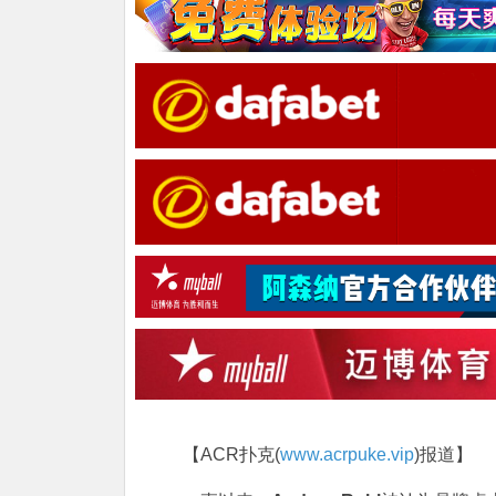
【ACR扑克(
www.acrpuke.vip
)报道】