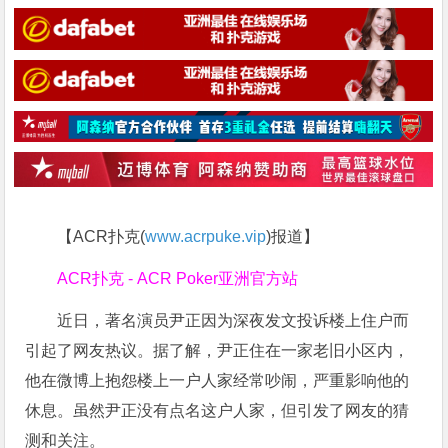
【ACR扑克(
www.acrpuke.vip
)报道】
ACR扑克 - ACR Poker亚洲官方站
近日，著名演员尹正因为深夜发文投诉楼上住户而
引起了网友热议。据了解，尹正住在一家老旧小区内，
他在微博上抱怨楼上一户人家经常吵闹，严重影响他的
休息。虽然尹正没有点名这户人家，但引发了网友的猜
测和关注。