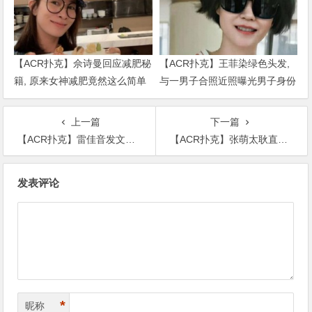
【ACR扑克】佘诗曼回应减肥秘
【ACR扑克】王菲染绿色头发,
籍, 原来女神减肥竟然这么简单
与一男子合照近照曝光男子身份
被扒出
上一篇
下一篇
【ACR扑克】雷佳音发文应援《乘风破浪的姐姐》闹笑话，黄圣依路子更独特
【ACR扑克】张萌太耿直了，明确表示对演员天价片酬的态度网友：太敢说了
文
发表评论
章
导
航
*
昵称