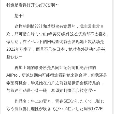
我也是看得好开心好兴奋啊〜
想干!
这样的剧情设计和造型蛮有意思的，我非常非常喜
欢，只可惜白峰ミウ(白峰美羽)条件这么优秀却不太喜欢
做活动，在イペルト的网站查询就会发现她上次活动是
2022年的事了，而且不只在日本，她对海外活动也是兴
趣缺缺ー
再加上她的事务所是八间经纪公司拒绝合作的
AllPro，所以短期内可能很难看到她来到台湾，但我还是
希望有机会，毕竟她在拍片之前就是摄影会模特儿的，
与影迷互动是小菜一碟，希望她赶快回心转意啰〜
作品名：年上の妻と、青春SEXがしたくて…耻じ
らう制服姿に理性が吹き飞びハメ狂いした周末LOVE