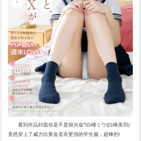
看到作品封面你是不是很兴奋?白峰ミウ(白峰美羽)
竟然穿上了威力比黄金圣衣更强的学生服，超棒的!