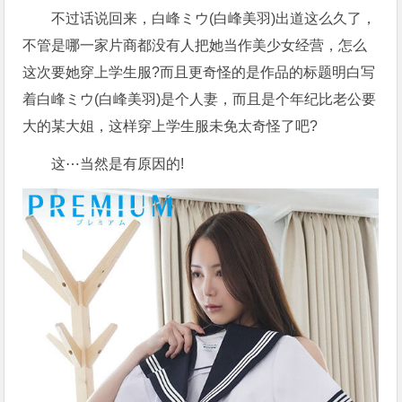
不过话说回来，白峰ミウ(白峰美羽)出道这么久了，
不管是哪一家片商都没有人把她当作美少女经营，怎么
这次要她穿上学生服?而且更奇怪的是作品的标题明白写
着白峰ミウ(白峰美羽)是个人妻，而且是个年纪比老公要
大的某大姐，这样穿上学生服未免太奇怪了吧?
这⋯当然是有原因的!