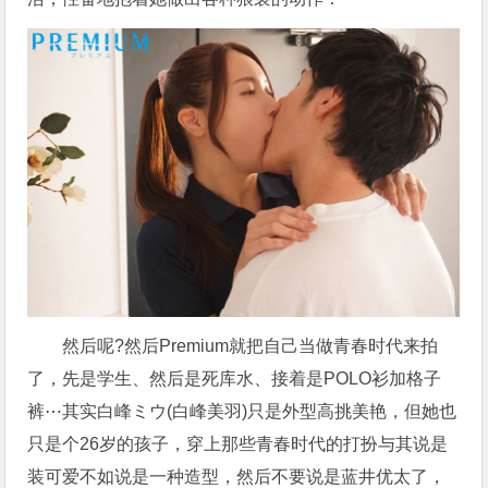
然后呢?然后Premium就把自己当做青春时代来拍
了，先是学生、然后是死库水、接着是POLO衫加格子
裤⋯其实白峰ミウ(白峰美羽)只是外型高挑美艳，但她也
只是个26岁的孩子，穿上那些青春时代的打扮与其说是
装可爱不如说是一种造型，然后不要说是蓝井优太了，