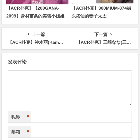
【ACR扑克】【200GANA-
【ACR扑克】300MIUM-874街
2099】身材苗条的美雪小姐姐
头搭讪的妻子太太
上一篇
下一篇
【ACR扑克】神木丽(Kamiki-Rei)作品STARS-599介绍及封面预览
【ACR扑克】三崎なな(三崎奈奈)出道作品MIDV-309介绍及封面预览
文
发表评论
章
导
航
*
昵称
*
邮箱