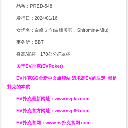
品番：PRED-548
发行日：2024/01/16
女优名：白峰ミウ(白峰美羽，Shiromine-Miu)
事务所：BBT
身高/罩杯：170公分/F罩杯
关于
EV扑克(EVPoker)
EV扑克GG
全新中文旗舰站
追求高EV
的决定
就是
扑克的本质
EV扑克最新网址：
www.evpks.com
EV扑克官方网址：
www.evp86.com
EV扑克官网：
www.ev扑克官网.com