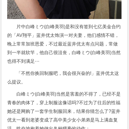
片中白峰ミウ(白峰美羽)是和没有签到七亿美金合约
的「AV翔平」蓝井优太饰演一对夫妻，他们感情不错，
晚上常常加班恩爱，不过最近蓝井优太有点问题，常做
到一半就软竿，他自己很沮丧，白峰ミウ(白峰美羽)当然
也得不到满足⋯
「不然你换回制服吧，我会很兴奋的!」蓝井优太这
么提议。
白峰ミウ(白峰美羽)当然是害羞的不得了，已经不是
青春的肉体了，穿上制服这像话吗?不过为了往后的性福
她还是网购了一套学生制服回来，结果你猜怎么了?蓝井
优太一看到老婆变成了高中美少女小弟弟是马上满血复
活，性奋地抱着她做出各种猥亵的动作：