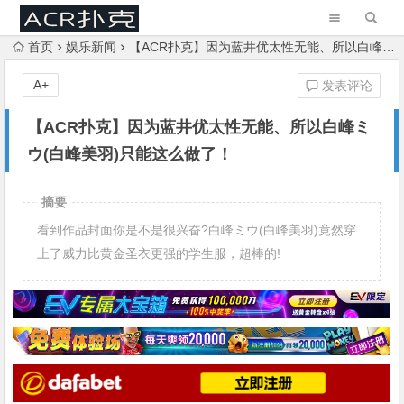
首页
娱乐新闻
【ACR扑克】因为蓝井优太性无能、所以白峰ミウ(白峰美羽)只能这么做了！
A+
发表评论
【ACR扑克】因为蓝井优太性无能、所以白峰ミ
ウ(白峰美羽)只能这么做了！
摘要
看到作品封面你是不是很兴奋?白峰ミウ(白峰美羽)竟然穿
上了威力比黄金圣衣更强的学生服，超棒的!