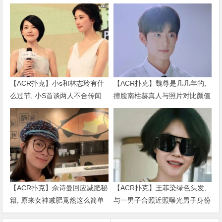
【ACR扑克】小s和林志玲有什
【ACR扑克】魏尊是几几年的,
么过节, 小S首谈两人不合传闻
撞脸南柱赫真人与照片对比颜值
说了什么
被质疑
【ACR扑克】佘诗曼回应减肥秘
【ACR扑克】王菲染绿色头发,
籍, 原来女神减肥竟然这么简单
与一男子合照近照曝光男子身份
被扒出