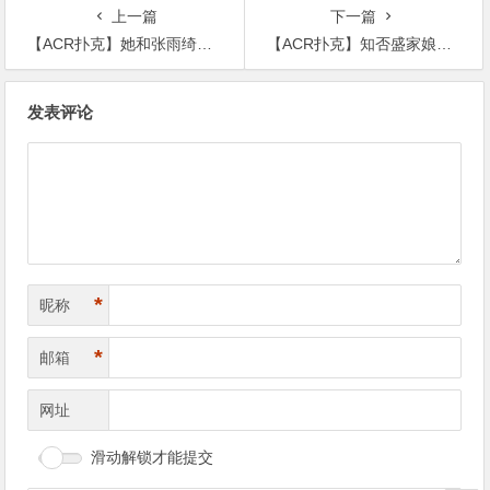
上一篇
下一篇
【ACR扑克】她和张雨绮同为星女郎，为何会被观众如此讨厌
【ACR扑克】知否盛家娘子谁的结局最好，原来撒娇女人不一定最好命
文
发表评论
章
导
航
*
昵称
*
邮箱
网址
滑动解锁才能提交