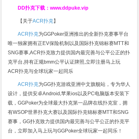
DD扑克下载：
www.ddpuke.vip
【关于
ACR扑克
】
ACR扑克
为GGPoker亚洲推出的全新扑克赛事平台
唯一独家拥有正EV保险机制以及国际扑克锦标赛MTT和
SNG赛事,ACR扑克致力提供国内最完善与公平公正的扑
克平台,持有正规bmm公平认证牌照,立即注册马上玩
ACR扑克与全球玩家一起同乐
ACR扑克
为GG扑克游戏亚洲中文旗舰站，专为华人
设计，提供安卓Android,苹果ios以及PC电脑版本安装下
载，GGPoker为全球最大扑克第一品牌在线扑克室，拥
有WSOP世界扑克大赛以及国际扑克锦标赛MTT和SNG
赛事，GG扑克致力提供国内最完善与公平公正的扑克平
台，立即加入马上玩与GGPoker全球玩家一起同乐！