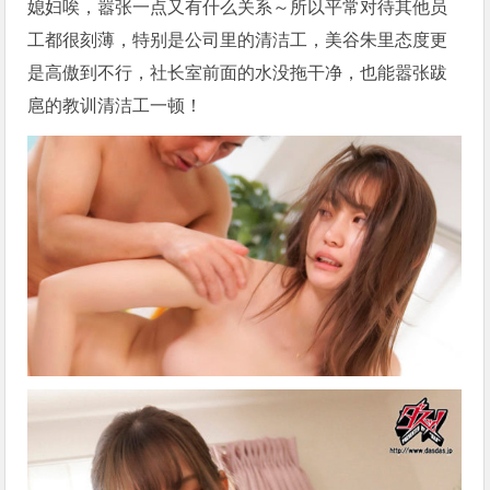
媳妇唉，嚣张一点又有什么关系～所以平常对待其他员
工都很刻薄，特别是公司里的清洁工，美谷朱里态度更
是高傲到不行，社长室前面的水没拖干净，也能嚣张跋
扈的教训清洁工一顿！