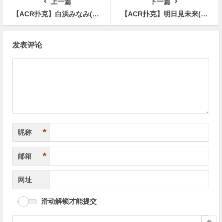
上一篇
下一篇
【ACR扑克】白浜みなみ(白滨南，Shirahama-Minami)作品WAAA-308介绍及封面预览
【ACR扑克】明日見未来(明日见未来，Asumi-Mirai)作品MIDV-208介绍及封面预览
文
发表评论
章
导
航
*
昵称
*
邮箱
网址
滑动解锁才能提交