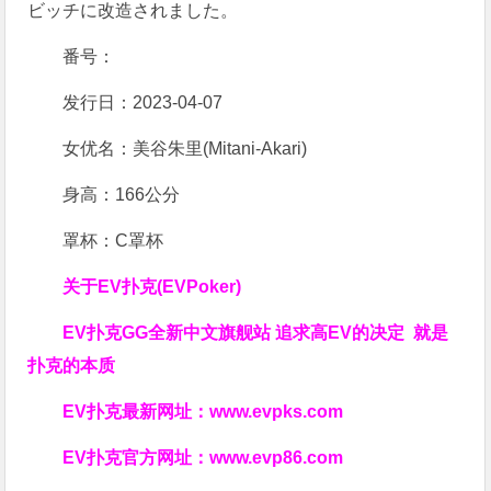
ビッチに改造されました。
番号：
发行日：2023-04-07
女优名：美谷朱里(Mitani-Akari)
身高：166公分
罩杯：C罩杯
关于
EV扑克(EVPoker)
EV扑克GG
全新中文旗舰站
追求高EV
的决定
就是
扑克的本质
EV扑克最新网址：
www.evpks.com
EV扑克官方网址：
www.evp86.com