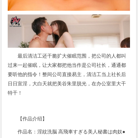
最后清洁工还干脆扩大催眠范围，把公司的人都叫
过来一起催眠，让大家都把他当作是公司社长，通通都
要听他的指令！整间公司直接易主，清洁工当上社长后
日日宣淫，大白天就把美谷朱里脱光，在办公室里大干
特干！
【作品介绍】
作品名：淫紋洗脳 高飛車すぎる美人秘書は肉奴●