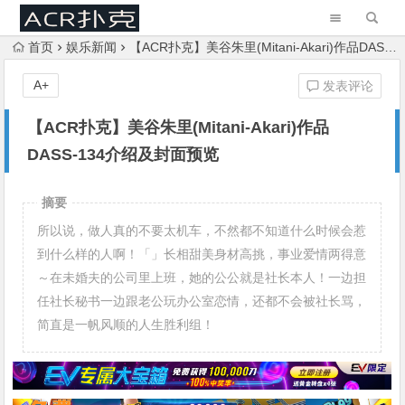
首页
娱乐新闻
【ACR扑克】美谷朱里(Mitani-Akari)作品DASS-134介绍及封面预览
A+
发表评论
【ACR扑克】美谷朱里(Mitani-Akari)作品
DASS-134介绍及封面预览
摘要
所以说，做人真的不要太机车，不然都不知道什么时候会惹
到什么样的人啊！「」长相甜美身材高挑，事业爱情两得意
～在未婚夫的公司里上班，她的公公就是社长本人！一边担
任社长秘书一边跟老公玩办公室恋情，还都不会被社长骂，
简直是一帆风顺的人生胜利组！