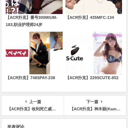
【ACR扑克】番号300MIUM-
【ACR扑克】435MFC-134
183,职业护理师24岁
【ACR扑克】748SPAY-238
【ACR扑克】229SCUTE-852
上一篇
下一篇
【ACR扑克】收到死亡威胁后⋯桃乃木かな(桃乃木香奈)的活动有状况吗？
【ACR扑克】神木丽(Kamiki-Rei)作品STARS-599介绍及封面预览
文
发表评论