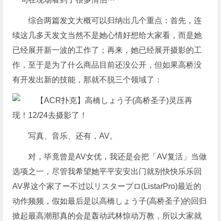
综合两篇发文大概可以归纳出几个重点：首先，连
续这几多天发文当然不是她心情好想给大家看，而是她
已经展开新一波的工作了；再来，她已经展开摄影的工
作，至于是为了什么商品目前还没公开，但如果高桥没
有开发出新的技能，那就不脱三个领域了：
写真、音乐、还有，AV。
对，毕竟曾是AV女优，我还是会把「AV复活」当做
选项之一，尽管我希望她平平安安出门就别快快乐乐回
AV界这个家了ー不过以リスタープロ(ListarPro)最近的
动作频频，假如最后是以高橋しょう子(高桥圣子)的回归
掀起最高潮那真的会是轰动武林惊动万教，所以大家就