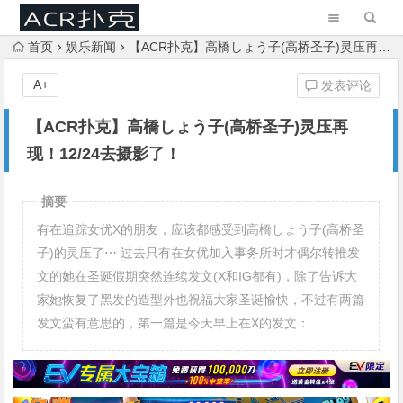
首页
娱乐新闻
【ACR扑克】高橋しょう子(高桥圣子)灵压再现！12/24去摄影了！
A+
发表评论
【ACR扑克】高橋しょう子(高桥圣子)灵压再
现！12/24去摄影了！
摘要
有在追踪女优X的朋友，应该都感受到高橋しょう子(高桥圣
子)的灵压了⋯ 过去只有在女优加入事务所时才偶尔转推发
文的她在圣诞假期突然连续发文(X和IG都有)，除了告诉大
家她恢复了黑发的造型外也祝福大家圣诞愉快，不过有两篇
发文蛮有意思的，第一篇是今天早上在X的发文：