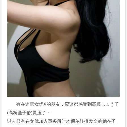
有在追踪女优X的朋友，应该都感受到高橋しょう子
(高桥圣子)的灵压了⋯
过去只有在女优加入事务所时才偶尔转推发文的她在圣