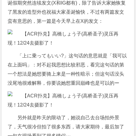
诞假期突然连续发文(X和IG都有)，除了告诉大家她恢复
了黑发的造型外也祝福大家圣诞愉快，不过有两篇发文
蛮有意思的，第一篇是今天早上在X的发文：
「上に乗ってもいい?」这句话的意思就是「我可以
在上面吗」：对不起我思想比较邪恶，看完这句话的第
一个想法是她想要骑上来是一种性暗示；但这句话没头
没尾地很难解释，你要说她想重回巔峰也是可以的ー
另外就是昨天的限动了，她说自己去台场拍外景
了，天气很冷但拍了很多东西，请大家期待，最后加了
一句在现场看到了很多情侣⋯