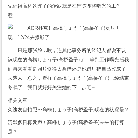
先记得高桥这阵子的活跃就是在铺陈即将曝光的工作
惹：
只是那张脸…唉，连其他事务所的经纪人都说不认
识现在的高橋しょう子(高桥圣子)了，等到工作曝光后我
们再来看看是照片修得太离谱还是她进厂把自己改成了
人造人，总之，看样子高橋しょう子(高桥圣子)已经结束
冬眠了，我们就好好关注她的下一步吧～
相关文章
久违发自拍照⋯高橋しょう子(高桥圣子)现在的状况是？
沉默多日再发声！高橋しょう子(高桥圣子)未来的打算
是？