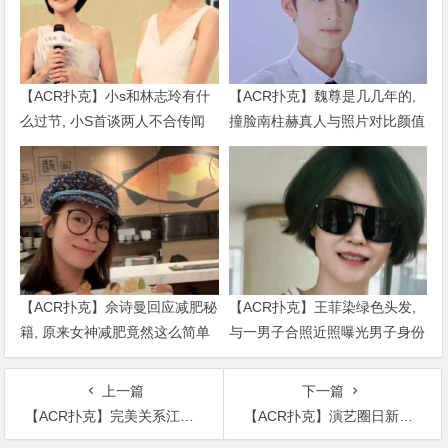
【ACR扑克】小s和林志玲有什
【ACR扑克】魏尊是几几年的,
么过节, 小S首谈两人不合传闻
撞脸南柱赫真人与照片对比颜值
说了什么
被质疑
【ACR扑克】佘诗曼回应减肥秘
【ACR扑克】王菲染绿色头发,
籍, 原来女神减肥竟然这么简单
与一男子合照近照曝光男子身份
被扒出
上一篇
下一篇
【ACR扑克】完美关系江达琳真实身份曝光竟不是亲生的，卫哲暖心安慰男友力满满
【ACR扑克】演艺圈日新月异陈志朋、任贤齐相继走上不归路，网友直呼辣眼睛