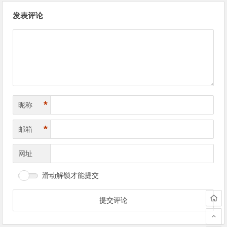
文
发表评论
章
导
航
*
昵称
*
邮箱
网址
滑动解锁才能提交