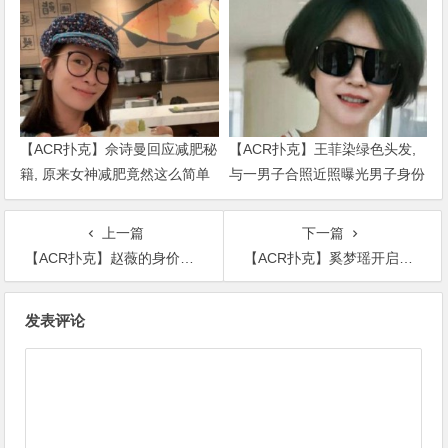
【ACR扑克】佘诗曼回应减肥秘
【ACR扑克】王菲染绿色头发,
籍, 原来女神减肥竟然这么简单
与一男子合照近照曝光男子身份
被扒出
上一篇
下一篇
【ACR扑克】赵薇的身价多少，曾有报道称她买了400万欧元的酒庄
【ACR扑克】奚梦瑶开启复工模式，产后身材恢复如初细腰长腿再现超模范儿
文
发表评论
章
导
航