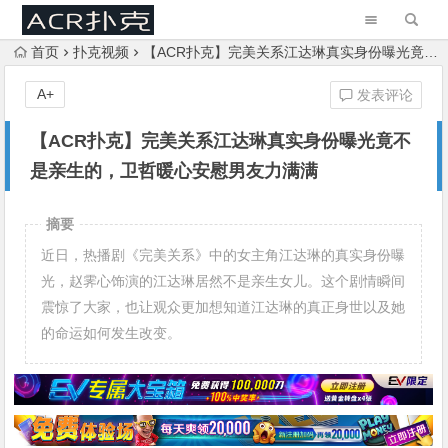
首页
扑克视频
【ACR扑克】完美关系江达琳真实身份曝光竟不是亲生的，卫哲暖心安慰男友力满满
A+
发表评论
【ACR扑克】完美关系江达琳真实身份曝光竟不
是亲生的，卫哲暖心安慰男友力满满
摘要
近日，热播剧《完美关系》中的女主角江达琳的真实身份曝
光，赵霁心饰演的江达琳居然不是亲生女儿。这个剧情瞬间
震惊了大家，也让观众更加想知道江达琳的真正身世以及她
的命运如何发生改变。