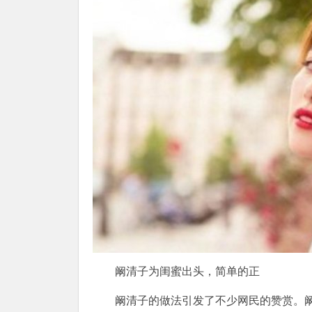
阚清子为闺蜜出头，简单的正
阚清子的做法引发了不少网民的赞赏。