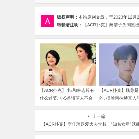
版权声明：
本站原创文章，于2023年12月
转载请注明：
【ACR扑克】阚清子为闺蜜出
【ACR扑克】小s和林志玲有
【ACR扑克】魏尊
什么过节, 小S首谈两人不合
的, 撞脸南柱赫真人
传闻说了什么
比颜值被质疑
上一篇
【ACR扑克】李佳琦送爱犬去学校，“知名女星”既能賺钱又能回馈