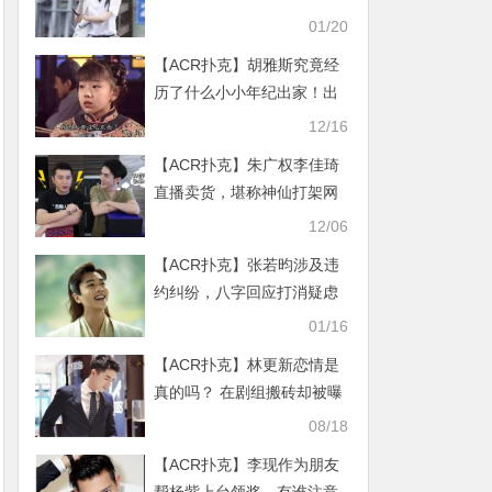
景瑜上演甜蜜冲击
01/20
【ACR扑克】胡雅斯究竟经
历了什么小小年纪出家！出
家原因让人深思！
12/16
【ACR扑克】朱广权李佳琦
直播卖货，堪称神仙打架网
友纷纷感叹
12/06
【ACR扑克】张若昀涉及违
约纠纷，八字回应打消疑虑
行的端坐的正
01/16
【ACR扑克】林更新恋情是
真的吗？ 在剧组搬砖却被曝
4天约2女揭详情
08/18
【ACR扑克】李现作为朋友