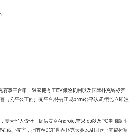
m
新扑克赛事平台唯一独家拥有正EV保险机制以及国际扑克锦标赛
完善与公平公正的扑克平台,持有正规bmm公平认证牌照,立即注
专为华人设计，提供安卓Android,苹果ios以及PC电脑版本
品牌在线扑克室，拥有WSOP世界扑克大赛以及国际扑克锦标赛