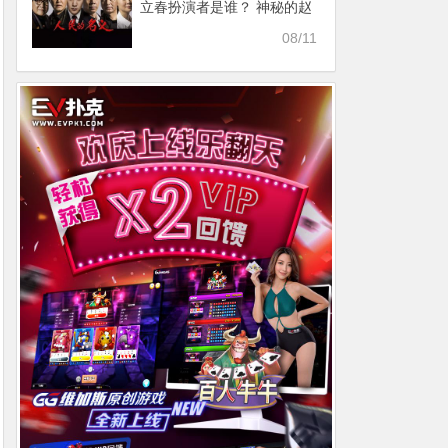
立春扮演者是谁？ 神秘的赵
立春只有声音没有露脸
08/11