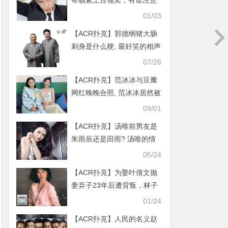
帮杨紫上台领奖，有谁注意
到了张一山
01/03
【ACR扑克】郭德纲猪大肠
刺身是什么梗, 最好笑的相声
之一
07/26
【ACR扑克】范冰冰与豆瓣
网红晚晚合照, 范冰冰居然被
她坑了？
09/01
【ACR扑克】汤唯前男友是
朱雨辰还是田雨? 汤唯的情
史有多深
05/24
【ACR扑克】为娶叶倩文抛
妻弃子23年后遭背叛，林子
祥的报复方式很特别
01/24
【ACR扑克】人民的名义赵