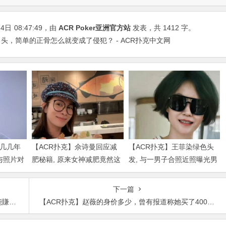
24日
08:47:49
，由
ACR Poker亚洲官方站
发表，共 1412 字。
头，简单的正骨怎么就变成了侵犯？ - ACR扑克中文网
是几几年
【ACR扑克】佘诗曼回应减
【ACR扑克】王菲染绿色头
与照片对
肥秘籍, 原来女神减肥竟然这
发, 与一男子合照近照曝光男
么简单
子身份被扒出
下一篇
社会
【ACR扑克】赵薇的身价多少，曾有报道称她买了400万欧元的酒庄