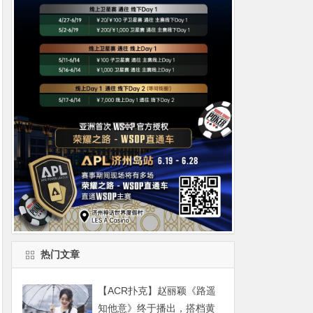
热门文章
【ACR扑克】赵丽颖《路遥
知他意》终于播出，搭档黄