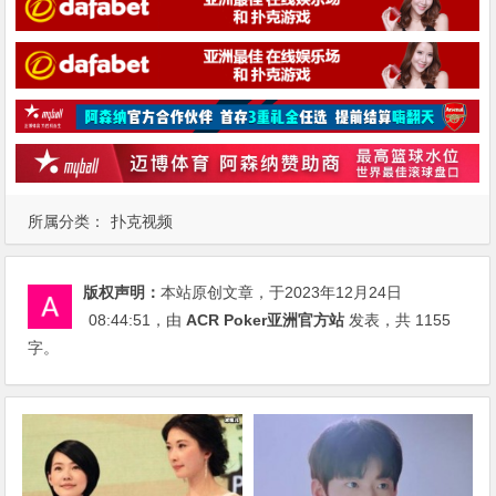
所属分类：
扑克视频
版权声明：
本站原创文章，于2023年12月24日
08:44:51
，由
ACR Poker亚洲官方站
发表，共 1155
字。