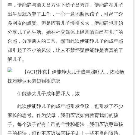
年，伊能静与前夫吕方生下长子吕秀莲。伊能静在儿子
出生后就放弃了工作，一心一意地照顾孩子，引起了众
多网友的点赞。但是随着儿子慢慢长大，伊能静也开始
分享儿子的生活。她在社交媒体上经常晒自己与儿子的
合照，分享两人的日常。然而此次伊能静儿子的成年照
却引起了不小的风波，让人不禁怀疑伊能静是否真的了
解儿子。
伊能静大儿子成年照吓人，浓
此次伊能静儿子的成年照引发争议，也引发了不少
家长的思考。作为父母，我们应该如何教育我们的孩
子。每个孩子都有自己的个性和想法，我们应该尊重孩
子的想法，但也不应该纵容孩子走上一些不良的道路。