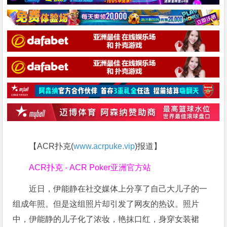
【ACR扑克(
www.acrpuke.vip
)报道】
ACR扑克 - ACR Poker亚洲官方站
近日，伊能静在社交媒体上分享了自己大儿子的一
组成年照。但是这组照片却引发了网友的热议。照片
中，伊能静的儿子化了浓妆，艳抹口红，身穿女装裙