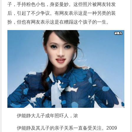
子，手持粉色小包，身姿曼妙。这些照片被网友转发
后，引起了不少争议。有网友表示这是一种另类的装
扮，但也有网友表示这是在糟蹋这个孩子的一生。
伊能静大儿子成年照吓人，浓
伊能静及其儿子的亲子关系一直备受关注。2009