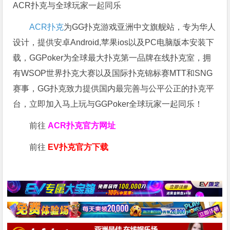
ACR扑克与全球玩家一起同乐
ACR扑克
为GG扑克游戏亚洲中文旗舰站，专为华人
设计，提供安卓Android,苹果ios以及PC电脑版本安装下
载，GGPoker为全球最大扑克第一品牌在线扑克室，拥
有WSOP世界扑克大赛以及国际扑克锦标赛MTT和SNG
赛事，GG扑克致力提供国内最完善与公平公正的扑克平
台，立即加入马上玩与GGPoker全球玩家一起同乐！
前往
ACR扑克官方网址
前往
EV扑克官方下载