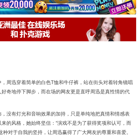
中，周迅穿着简单的白色T恤和牛仔裤，站在街头对着转角镜唱
人好奇地停下脚步，而在场的网友更是直呼周迅是真性情的代
饰，没有灯光和音响效果的加持，只是单纯地把真情和情感表
以来的风格，她始终坚信：“演戏不是为了获得奖项和认可，而
”这种对于自我的坚持，让周迅赢得了广大网友的尊重和喜爱。