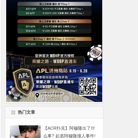
热门文章
【ACR扑克】阿穆隆出了什
么事? 起底阿穆隆撞人事件!