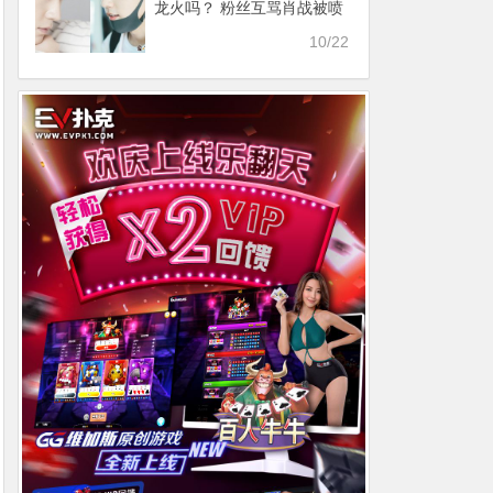
龙火吗？ 粉丝互骂肖战被喷
模仿精红不了多久
10/22