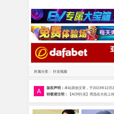
所属分类：
扑克视频
版权声明：
本站原创文章，于2023年12月
转载请注明：
【ACR扑克】周迅在大街上对