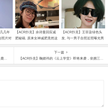
是几几年
【ACR扑克】佘诗曼回应减
【ACR扑克】王菲染绿色头
与照片对
肥秘籍, 原来女神减肥竟然这
发, 与一男子合照近照曝光男
么简单
子身份被扒出
下一篇
之别
【ACR扑克】鞠婧祎的《云上学堂》即将来袭，坐拥三大男神上演青春励志故事