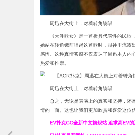
周迅在大街上，对着转角镜唱
《天涯歌女》是一首极具代表性的民歌
她站在转角镜前唱起这首歌时，眼神里流露
感悟。这种真情实感不仅表达了周迅本人内
热爱和推崇。
周迅在大街上，对着转角镜唱
总之，无论是表演上的真实和坚持，还
情的一面。这也让我们更加欣赏和喜爱这位
EV扑克GG
全新中文旗舰站
追求高EV
的