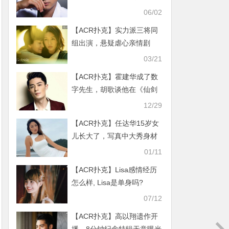
06/02
【ACR扑克】实力派三将同
组出演，悬疑虐心亲情剧
《不完美的她》来袭
03/21
【ACR扑克】霍建华成了数
字先生，胡歌谈他在《仙剑
3》里说数字童年梦破碎
12/29
【ACR扑克】任达华15岁女
儿长大了，写真中大秀身材
难掩青春气息
01/11
【ACR扑克】Lisa感情经历
怎么样, Lisa是单身吗?
07/12
【ACR扑克】高以翔遗作开