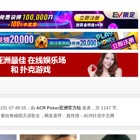
22日
07:48:55
，由
ACR Poker亚洲官方站
发表，共 1147 字。
着转角镜唱天涯歌女，网友直呼：真性情 - ACR扑克中文网