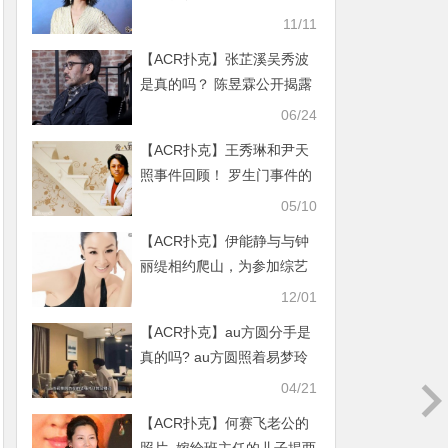
了?
11/11
【ACR扑克】张芷溪吴秀波
是真的吗？ 陈昱霖公开揭露
2人关系
06/24
【ACR扑克】王秀琳和尹天
照事件回顾！ 罗生门事件的
真相究竟是什么
05/10
【ACR扑克】伊能静与与钟
丽缇相约爬山，为参加综艺
节目做赛前准备
12/01
【ACR扑克】au方圆分手是
真的吗? au方圆照着易梦玲
整的吗?
04/21
【ACR扑克】何赛飞老公的