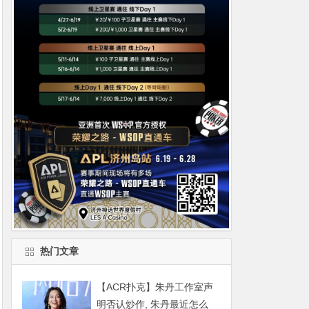
热门文章
【ACR扑克】朱丹工作室声
明否认炒作, 朱丹最近怎么