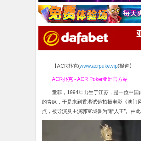
【ACR扑克(
www.acrpuke.vip
)报道】
ACR扑克 - ACR Poker亚洲官方站
童菲，1994年出生于江苏，是一位中国
的青睐，于是来到香港试镜拍摄电影《澳门
点，被导演及主演郭富城誉为“新人王”。由