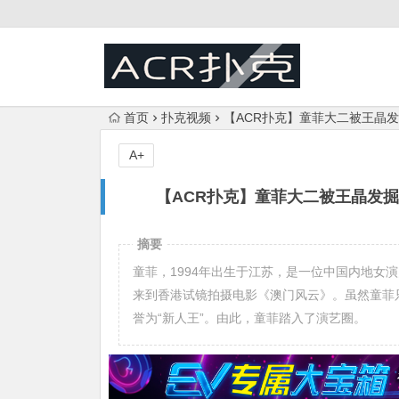
首页
扑克视频
【ACR扑克】童菲大二被王晶发
A+
【ACR扑克】童菲大二被王晶发掘
摘要
童菲，1994年出生于江苏，是一位中国内地女
来到香港试镜拍摄电影《澳门风云》。虽然童菲
誉为“新人王”。由此，童菲踏入了演艺圈。