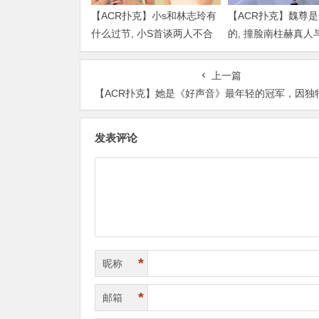
【ACR扑克】小s和林志玲有
【ACR扑克】魏尊
什么过节, 小S首谈两人不合
的, 撞脸南柱赫真人
传闻说了什么
比颜值被质疑
上一篇
【ACR扑克】她是《好声音》最年轻的冠军，因独特唱法爆红一年后便
发表评论
*
昵称
*
邮箱