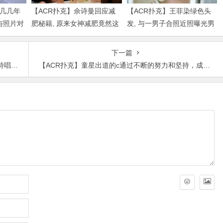
是几几年
【ACR扑克】佘诗曼回应减
【ACR扑克】王菲染绿色头
与照片对
肥秘籍, 原来女神减肥竟然这
发, 与一男子合照近照曝光男
么简单
子身份被扒出
下一篇
消失了
【ACR扑克】童星出道的c通过不断的努力和坚持，成为了现在实力派的演员