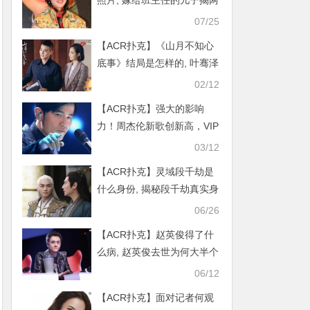
照片, 嫁给班主任的儿子揭两
人相识过程
07/25
【ACR扑克】《山月不知心
底事》结局是怎样的, 叶骞泽
跟向远在一起了吗
02/12
【ACR扑克】强大的影响
力！周杰伦新歌创新高，VIP
收费丝毫不影响销量
03/12
【ACR扑克】灵域段千劫是
什么身份, 揭秘段千劫真实身
份结局如何
06/26
【ACR扑克】赵英俊得了什
么病, 赵英俊去世为何大半个
娱乐圈都为之悲伤
06/12
【ACR扑克】面对记者何观