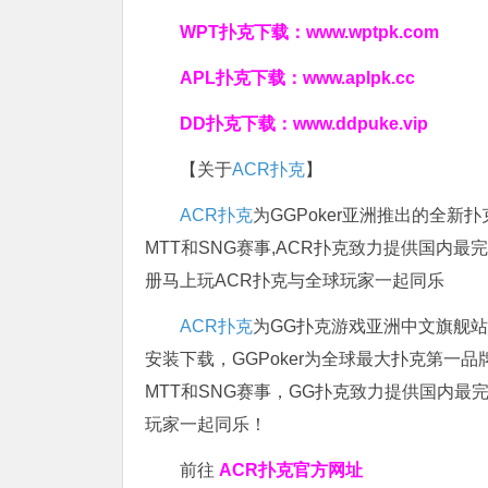
WPT扑克下载：
www.wptpk.com
APL扑克下载：
www.aplpk.cc
DD扑克下载：
www.ddpuke.vip
【关于
ACR扑克
】
ACR扑克
为GGPoker亚洲推出的全
MTT和SNG赛事,ACR扑克致力提供国内最
册马上玩ACR扑克与全球玩家一起同乐
ACR扑克
为GG扑克游戏亚洲中文旗舰站，
安装下载，GGPoker为全球最大扑克第一
MTT和SNG赛事，GG扑克致力提供国内最
玩家一起同乐！
前往
ACR扑克官方网址