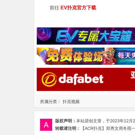
前往
EV扑克官方下载
所属分类：
扑克视频
版权声明：
本站原创文章，于2023年12月
转载请注明：
【ACR扑克】郑秀文周冬雨一