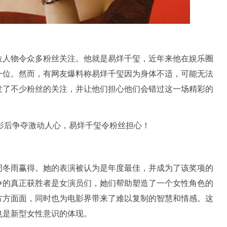
位人物令众多粉丝关注。他就是易烊千玺，近年来他在娱乐圈
一位。然而，有网友爆料称易烊千玺因为身体不适，可能无法
发了不少粉丝的关注，并让他们担心他们会错过这一场精彩的
周冬雨赢得。她的表演被认为是年度最佳，并成为了该奖项的
争的真正获胜者是女演员们，她们帮助塑造了一个女性角色的
方方面面，同时也为电影界带来了难以复制的智慧和情感。这
也是新型女性意识的体现。