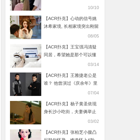
儿!
10/10
【ACR扑克】心动的信号姚
沐希家境, 长相家境突出刚留
学归来
08/05
【ACR扑克】王宝强冯清疑
同居，希望她是那个可以懂
得宝宝苦的人
03/14
【ACR扑克】王雅捷老公是
谁？ 他曾演过《庆余年》里
的林若甫
07/04
【ACR扑克】杨子黄圣依现
身长沙小吃街，夫妻俩举止
亲昵头靠头拍照尽显甜蜜
03/02
【ACR扑克】张柏芝小腹凸