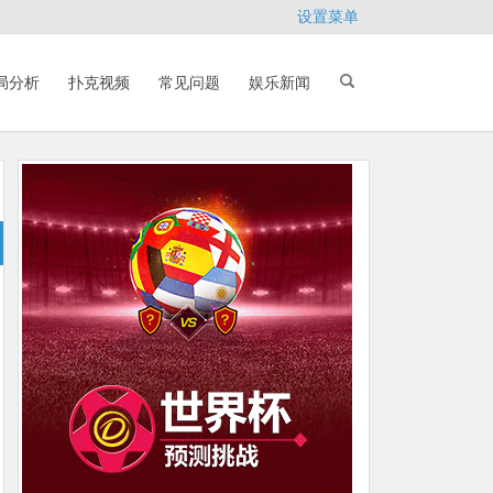
设置菜单
局分析
扑克视频
常见问题
娱乐新闻