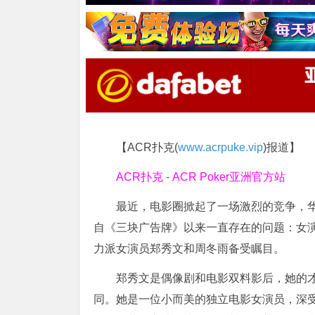
【ACR扑克(
www.acrpuke.vip
)报道】
ACR扑克 - ACR Poker亚洲官方站
最近，电影圈掀起了一场激烈的竞争，
自《三块广告牌》以来一直存在的问题：女
力派女演员郑秀文和周冬雨备受瞩目。
郑秀文是偶像剧和电影双料影后，她的
同。她是一位小而美的独立电影女演员，深