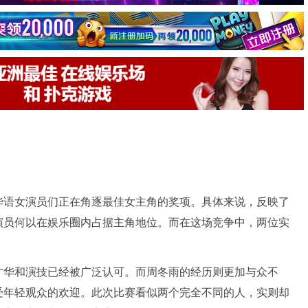
华语女演员们正在角逐最佳女主角的奖项。具体来说，反映了
演员何以在娱乐圈内占据主角地位。而在这场竞争中，两位实
才华和演技已经被广泛认可。而周冬雨的经历则更加与众不
受年轻观众的欢迎。此次比赛看似两个完全不同的人，实则却