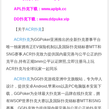
APL扑克下载：
www.aplpk.cc
DD扑克下载：
www.ddpuke.vip
【关于
ACR扑克
】
ACR扑克
为GGPoker亚洲推出的全新扑克赛事平台
唯一独家拥有正EV保险机制以及国际扑克锦标赛MTT和
SNG赛事,ACR扑克致力提供国内最完善与公平公正的扑
克平台,持有正规bmm公平认证牌照,立即注册马上玩
ACR扑克与全球玩家一起同乐
ACR扑克
为GG扑克游戏亚洲中文旗舰站，专为华人
设计，提供安卓Android,苹果ios以及PC电脑版本安装下
载，GGPoker为全球最大扑克第一品牌在线扑克室，拥
有WSOP世界扑克大赛以及国际扑克锦标赛MTT和SNG
赛事，GG扑克致力提供国内最完善与公平公正的扑克平