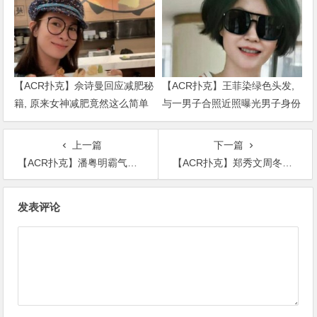
【ACR扑克】佘诗曼回应减肥秘
【ACR扑克】王菲染绿色头发,
籍, 原来女神减肥竟然这么简单
与一男子合照近照曝光男子身份
被扒出
上一篇
下一篇
【ACR扑克】潘粤明霸气回应卷发造型的由来，一句因为像小狗体现的是自信
【ACR扑克】郑秀文周冬雨一决高下影后争夺激动人心，易烊千玺令粉丝担心！
文
发表评论
章
导
航