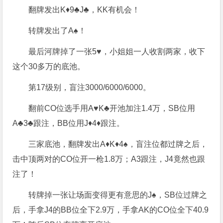
翻牌发出K♦9♣J♣，KK有机会！
转牌发出了A♠！
最后河牌掉了一张5♥，小姐姐一人收割两家，收下
这个30多万的底池。
第17级别，盲注3000/6000/6000。
翻前CO位选手用A♥K♣开池加注1.4万，SB位用
A♣3♣跟注，BB位用J♦4♦跟注。
三家底池，翻牌发出A♦K♦4♠，盲注位都过牌之后，
击中顶两对的CO位开一枪1.8万；A3跟注，J4竟然也跟
注了！
转牌掉一张让场面变得更有意思的J♠，SB位过牌之
后，手拿J4的BB位全下2.9万，手拿AK的CO位全下40.9