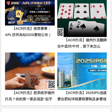
【ACR扑克】推荐赛事：
APL济州岛站2026赛程公布｜
【ACR扑克】德州扑克翻牌
₩12亿保底主赛事 + WSOP直
击中底对/中对，接下来怎么
通车 + 多场线上卫星赛
办？90%玩家都犯错的关键点！
【ACR扑克】想系统学德州
【ACR扑克】2025IPG选拔
扑克？你的第一课必须是“起手
赛合肥站详细赛程赛制及参赛须
牌范围”
知发布（更新版）