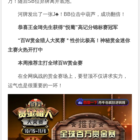
万！随后SB位弃牌离开底池。
河牌发出了一张J♣！BB位击中葫芦，成功翻倍！
恭喜王金琦先生获得
“悦葡”高记分锦标赛冠军
“百W赏金猎人大奖赛＂性价比极高！
神秘赏金迷你
主赛火热开打中
本周推荐主打
全球百W赏金赛
在全网疯战的赏金赛场上，要登顶不仅讲求实力，
运气也是很重要的一环！