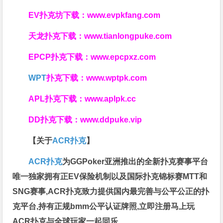
EV扑克坊下载：
www.evpkfang.com
天龙扑克下载：
www.tianlongpuke.com
EPCP扑克下载：
www.epcpxz.com
WPT
扑克下载：
www.wptpk.com
APL扑克下载：
www.aplpk.cc
DD扑克下载：
www.ddpuke.vip
【关于
ACR扑克
】
ACR扑克
为GGPoker亚洲推出的全新扑克赛事平台
唯一独家拥有正EV保险机制以及国际扑克锦标赛MTT和
SNG赛事,ACR扑克致力提供国内最完善与公平公正的扑
克平台,持有正规bmm公平认证牌照,立即注册马上玩
ACR扑克与全球玩家一起同乐