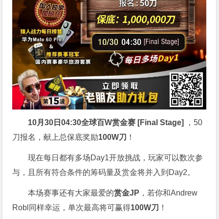
10月30日04:30
全球百W赏金赛 [Final Stage]
，50
刀报名，献上总保底奖励
100W刀
！
现在每日都有多场Day1开放挑战，玩家可以数次参
与，且所有符合条件的筹码量及赏金将并入到Day2。
本场赛事还有大家最爱的
赏金JP
，若你和Andrew
Robl同样幸运，单次最高将可赢得
100W刀
！