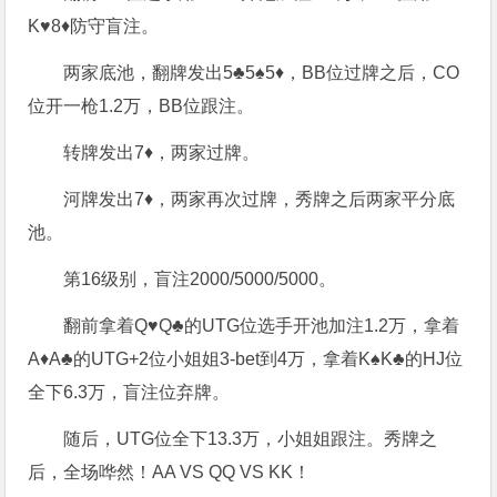
K♥8♦防守盲注。
两家底池，翻牌发出5♣5♠5♦，BB位过牌之后，CO
位开一枪1.2万，BB位跟注。
转牌发出7♦，两家过牌。
河牌发出7♦，两家再次过牌，秀牌之后两家平分底
池。
第16级别，盲注2000/5000/5000。
翻前拿着Q♥Q♣的UTG位选手开池加注1.2万，拿着
A♦A♣的UTG+2位小姐姐3-bet到4万，拿着K♠K♣的HJ位
全下6.3万，盲注位弃牌。
随后，UTG位全下13.3万，小姐姐跟注。秀牌之
后，全场哗然！AA VS QQ VS KK！