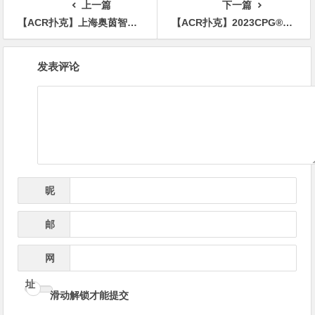
上一篇
下一篇
【ACR扑克】上海奥茵智竞丨月度金鹰赛 冠军保底1188888竞技点 11月6日-9日火热开启
【ACR扑克】2023CPG®横琴选拔赛｜深圳选手楼家乐夺下主赛“大银龙”奖杯获得人生首冠，非常感谢知名牌手陈光城
文
发表评论
章
导
航
昵
*
称
邮
*
箱
网
址
滑动解锁才能提交