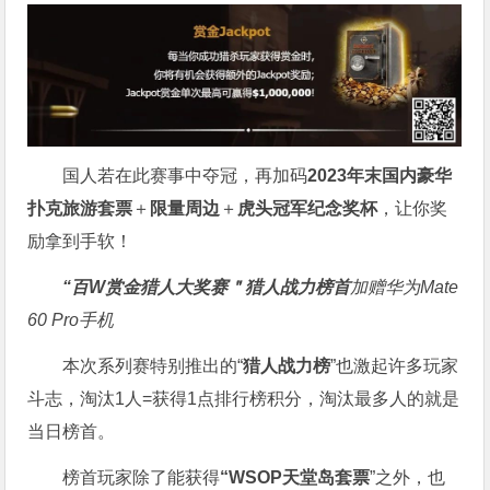
国人若在此赛事中夺冠，再加码
2023年末国内豪华
扑克旅游套票
＋
限量周边
＋
虎头冠军纪念奖杯
，让你奖
励拿到手软！
“百W赏金猎人大奖赛＂
猎人战力榜首
加赠华为Mate
60 Pro手机
本次系列赛特别推出的“
猎人战力榜
”也激起许多玩家
斗志，淘汰1人=获得1点排行榜积分，淘汰最多人的就是
当日榜首。
榜首玩家除了能获得
“WSOP天堂岛套票
”之外，也