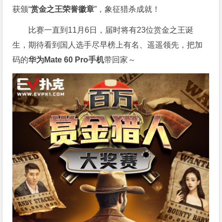
获颁“
赏金之王荣誉徽章
”，象征猎杀成就！
比赛一直到11月6日，届时将有23位赏金之王诞
生，期待看到国人选手尽早榜上有名、遥遥领先，把加
码的
华为Mate 60 Pro手机
带回家～