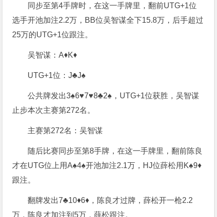
同步至第4手牌时，在这一手牌里，翻前UTG+1位
选手开池加注2.2万，BB位吴智谋全下15.8万，后手超过
25万的UTG+1位跟注。
吴智谋：A♦K♦
UTG+1位：J♣J♠
公共牌发出3♠6♥7♥8♣2♠，UTG+1位获胜，吴智谋
止步本次主赛第272名。
主赛第272名：吴智谋
随后比赛同步至第8手牌，在这一手牌里，翻前陈良
才在UTG位上用A♠4♠开池加注2.1万，HJ位薛松用K♠9♦
跟注。
翻牌发出7♣10♦6♦，陈良才过牌，薛松开一枪2.2
万，陈良才加注到5万，薛松跟注。