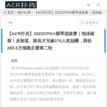
首页
德扑比赛
【ACR扑克】2023CPG®横琴选拔赛｜泡沫破裂！吴智谋、陈良才无缘270人奖励圈，薛松265.5万领跑主赛第二轮
A+
发表评论
【ACR扑克】2023CPG®横琴选拔赛｜泡沫破
裂！吴智谋、陈良才无缘270人奖励圈，薛松
265.5万领跑主赛第二轮
摘要
【EV扑克(www.evp66.com)报道】10月24日中午12点，
2023CPG横琴选拔赛主赛迎来了第二轮的阶段。从2397人
次中突出重围的707位选手，再次聚在一起，重新拿起记分
牌，向只有270个席位的奖励圈发起进攻。这是一场没有硝
烟的战争，也是实力和运气的博弈，对选手们来说，进入奖
励圈才是自己的努力收到的最佳回报。