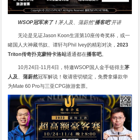
WSOP冠军来了！
茅人及、蒲蔚然“
播客吧
”开讲
无论是见证Jason Koon生涯第10座传奇奖杯，或一
睹国人大神藏书奴、谭轩与Phil Ivey的精彩对决，
2023
Triton传奇扑克蒙特卡洛站
通通都在
播客吧
。
10月24日-11月4日，特邀WSOP国人金手链得主
茅
人及
、
蒲蔚然
冠军解说！敬请密切锁定，免费拿爆款华
为Mate 60 Pro与三亚CPG旅游套票。