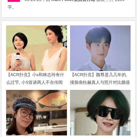
字。
【ACR扑克】小s和林志玲有什
【ACR扑克】魏尊是几几年的,
么过节, 小S首谈两人不合传闻
撞脸南柱赫真人与照片对比颜值
说了什么
被质疑