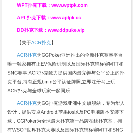
WPT扑克下载：
www.wptpk.com
APL扑克下载：
www.aplpk.cc
DD扑克下载：
www.ddpuke.vip
【关于
ACR扑克
】
ACR扑克
为GGPoker亚洲推出的全新扑克赛事平台
唯一独家拥有正EV保险机制以及国际扑克锦标赛MTT和
SNG赛事,ACR扑克致力提供国内最完善与公平公正的扑
克平台,持有正规bmm公平认证牌照,立即注册马上玩
ACR扑克与全球玩家一起同乐
ACR扑克
为GG扑克游戏亚洲中文旗舰站，专为华人
设计，提供安卓Android,苹果ios以及PC电脑版本安装下
载，GGPoker为全球最大扑克第一品牌在线扑克室，拥
有WSOP世界扑克大赛以及国际扑克锦标赛MTT和SNG