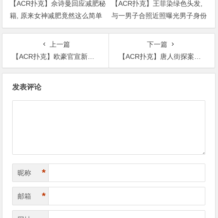
【ACR扑克】佘诗曼回应减肥秘
【ACR扑克】王菲染绿色头发,
籍, 原来女神减肥竟然这么简单
与一男子合照近照曝光男子身份
被扒出
上一篇
下一篇
【ACR扑克】欧豪官宣新剧，这次和赵丽颖合作即将开展一段姐弟恋
【ACR扑克】唐人街探案那群骑着摩托车的人，在现实生活一点都不简单
文
发表评论
章
导
航
*
昵称
*
邮箱