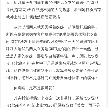
人，所以精液多到满出来的他眼见女友的妹妹七ツ森り
り(七森莉莉)天真浪漫不知道人间险恶，看到她打扮清凉
就冲上前去扑倒她然后硬塞硬插⋯
从此以后两人就天天暪着姊姊一起做很舒服的事，
所以有像是姊姊在客厅餐桌努力K书结果男优和七ツ森
(七森)在沙发上翻云覆雨以及K书K了一天的姊姊在床上
呼呼大睡然后两人在旁边疯狂啪拍啪的设计ー当然，既
然是人家的妹妹，那造型自然要年轻一点，所以七ツ森
りり(七森莉莉)在片中不只是以绑马尾或双马尾的造型出
现，动作也是卡娃依到不行，就算是故意走光也是可爱
到不行，绝对不是那种门户洞开要你赶快来上的模样：
你瞧瞧，是不是很可爱?
其实我觉得偶尔来这么一次非常好，虽然七ツ森り
り(七森莉莉)年纪比较大(28)已经被当做「美女」而不是