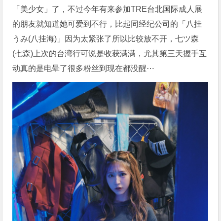
「美少女」了，不过今年有来参加TRE台北国际成人展
的朋友就知道她可爱到不行，比起同经纪公司的「八挂
うみ(八挂海)」因为太紧张了所以比较放不开，七ツ森
(七森)上次的台湾行可说是收获满满，尤其第三天握手互
动真的是电晕了很多粉丝到现在都没醒⋯