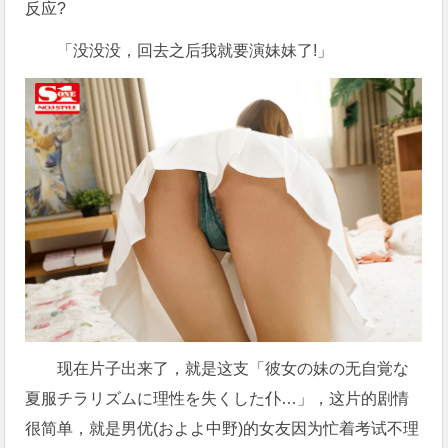
反应?
「没没没，回去之后我就要演妹妹了!」
现在片子出来了，就是这支「彼女の妹の无自覚な
夏服チラリズムに理性を失くした仆…」，这片的剧情
很简单，就是男优(およよ中野)的女友因为忙着考试不理