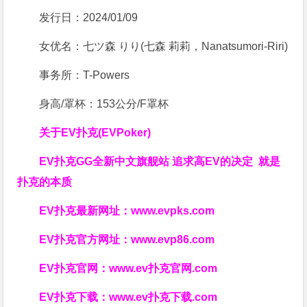
发行日：2024/01/09
女优名：七ツ森 りり(七森 莉莉，Nanatsumori-Riri)
事务所：T-Powers
身高/罩杯：153公分/F罩杯
关于
EV扑克(EVPoker)
EV扑克GG
全新中文旗舰站
追求高EV
的决定
就是
扑克的本质
EV扑克最新网址：
www.evpks.com
EV扑克官方网址：
www.evp86.com
EV扑克官网：
www.ev扑克官网.com
EV扑克下载：
www.ev扑克下载.com