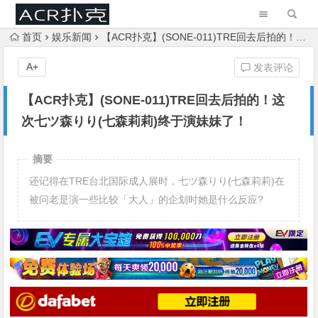
首页
娱乐新闻
【ACR扑克】(SONE-011)TRE回去后拍的！这次七ツ森りり(七森莉莉)终于演妹妹了！
A+
发表评论
【ACR扑克】(SONE-011)TRE回去后拍的！这
次七ツ森りり(七森莉莉)终于演妹妹了！
摘要
还记得在TRE台北国际成人展时，七ツ森りり(七森莉莉)在
被问老是演一些比较「大人」的企划时她是什么反应?