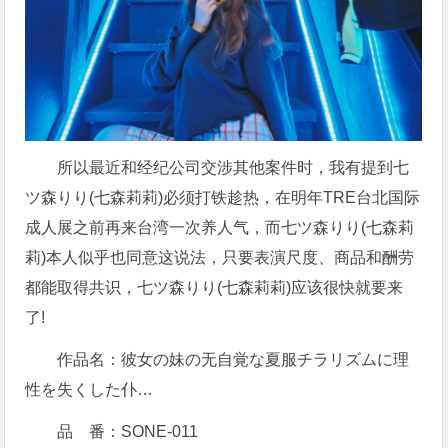
所以最近和经纪公司交涉其他案件时，我有提到七
ツ森りり(七森莉莉)必须打铁趁热，在明年TRE台北国际
成人展之前再来台湾一次养人气，而七ツ森りり(七森莉
莉)本人似乎也同意这说法，只要表演尺度、商品和酬劳
都能取得共识，七ツ森りり(七森莉莉)应该很快就要来
了!
作品名：彼女の妹の无自覚な夏服チラリズムに理
性を失くした仆…
品 番：SONE-011