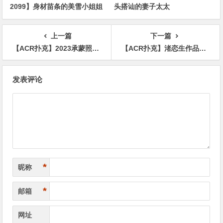
2099】身材苗条的美雪小姐姐
头搭讪的妻子太太
上一篇
下一篇
【ACR扑克】2023承蒙照顾！ 2024的Julia怎么打算？
【ACR扑克】渚恋生作品STARS-989发布！生涯第一支剧情片！艺能人的她解锁吉村卓大叔！
文
发表评论
章
导
航
*
昵称
*
邮箱
网址