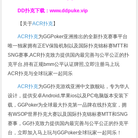
DD扑克下载：
www.ddpuke.vip
【关于
ACR扑克
】
ACR扑克
为GGPoker亚洲推出的全新扑克赛事平台
唯一独家拥有正EV保险机制以及国际扑克锦标赛MTT和
SNG赛事,ACR扑克致力提供国内最完善与公平公正的扑
克平台,持有正规bmm公平认证牌照,立即注册马上玩
ACR扑克与全球玩家一起同乐
ACR扑克
为GG扑克游戏亚洲中文旗舰站，专为华人
设计，提供安卓Android,苹果ios以及PC电脑版本安装下
载，GGPoker为全球最大扑克第一品牌在线扑克室，拥
有WSOP世界扑克大赛以及国际扑克锦标赛MTT和SNG
赛事，GG扑克致力提供国内最完善与公平公正的扑克平
台，立即加入马上玩与GGPoker全球玩家一起同乐！