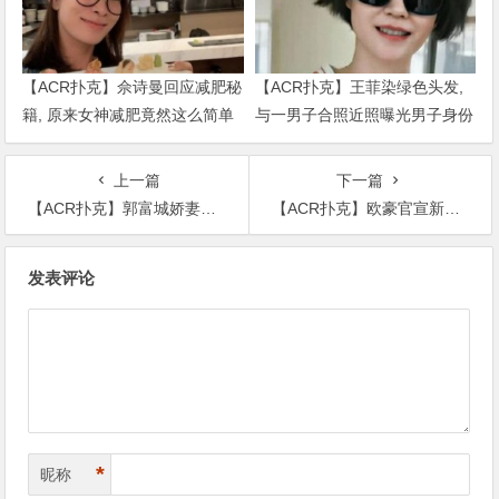
【ACR扑克】佘诗曼回应减肥秘
【ACR扑克】王菲染绿色头发,
籍, 原来女神减肥竟然这么简单
与一男子合照近照曝光男子身份
被扒出
上一篇
下一篇
【ACR扑克】郭富城娇妻成“最节俭”的豪门阔太，一顿饭的价格不到200块钱
【ACR扑克】欧豪官宣新剧，这次和赵丽颖合作即将开展一段姐弟恋
文
发表评论
章
导
航
*
昵称