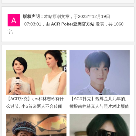
版权声明：
本站原创文章，于2023年12月19日
07:03:01
，由
ACR Poker亚洲官方站
发表，共 1060
字。
【ACR扑克】小s和林志玲有什
【ACR扑克】魏尊是几几年的,
么过节, 小S首谈两人不合传闻
撞脸南柱赫真人与照片对比颜值
说了什么
被质疑