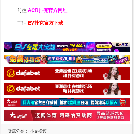
前往
ACR扑克官方网址
前往
EV扑克官方下载
所属分类：
扑克视频