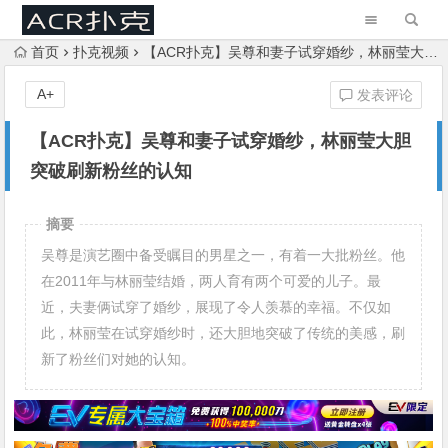
首页
扑克视频
【ACR扑克】吴尊和妻子试穿婚纱，林丽莹大胆突破刷新粉丝的认知
A+
发表评论
【ACR扑克】吴尊和妻子试穿婚纱，林丽莹大胆
突破刷新粉丝的认知
摘要
吴尊是演艺圈中备受瞩目的男星之一，有着一大批粉丝。他
在2011年与林丽莹结婚，两人育有两个可爱的儿子。最
近，夫妻俩试穿了婚纱，展现了令人羡慕的幸福。不仅如
此，林丽莹在试穿婚纱时，还大胆地突破了传统的美感，刷
新了粉丝们对她的认知。