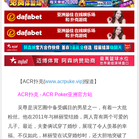
【ACR扑克(
www.acrpuke.vip
)报道】
ACR扑克 - ACR Poker亚洲官方站
吴尊是演艺圈中备受瞩目的男星之一，有着一大批
粉丝。他在2011年与林丽莹结婚，两人育有两个可爱的
儿子。最近，夫妻俩试穿了婚纱，展现了令人羡慕的幸
福。不仅如此，林丽莹在试穿婚纱时，还大胆地突破了