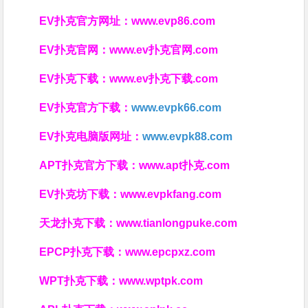
EV扑克官方网址：
www.evp86.com
EV扑克官网：
www.ev扑克官网.com
EV扑克下载：
www.ev扑克下载.com
EV扑克官方下载：
www.evpk66.com
EV扑克电脑版网址：
www.evpk88.com
APT扑克官方下载：
www.apt扑克.com
EV扑克坊下载：
www.evpkfang.com
天龙扑克下载：
www.tianlongpuke.com
EPCP扑克下载：
www.epcpxz.com
WPT扑克下载：
www.wptpk.com