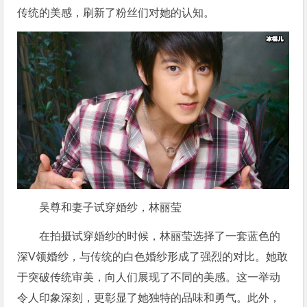
传统的美感，刷新了粉丝们对她的认知。
吴尊和妻子试穿婚纱，林丽莹
在拍摄试穿婚纱的时候，林丽莹选择了一套蓝色的
深V领婚纱，与传统的白色婚纱形成了强烈的对比。她敢
于突破传统审美，向人们展现了不同的美感。这一举动
令人印象深刻，更彰显了她独特的品味和勇气。此外，