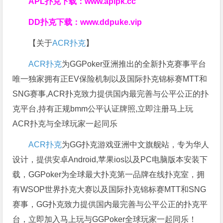
APL扑克下载：
www.aplpk.cc
DD扑克下载：
www.ddpuke.vip
【关于
ACR扑克
】
ACR扑克
为GGPoker亚洲推出的全新扑克赛事平台
唯一独家拥有正EV保险机制以及国际扑克锦标赛MTT和
SNG赛事,ACR扑克致力提供国内最完善与公平公正的扑
克平台,持有正规bmm公平认证牌照,立即注册马上玩
ACR扑克与全球玩家一起同乐
ACR扑克
为GG扑克游戏亚洲中文旗舰站，专为华人
设计，提供安卓Android,苹果ios以及PC电脑版本安装下
载，GGPoker为全球最大扑克第一品牌在线扑克室，拥
有WSOP世界扑克大赛以及国际扑克锦标赛MTT和SNG
赛事，GG扑克致力提供国内最完善与公平公正的扑克平
台，立即加入马上玩与GGPoker全球玩家一起同乐！