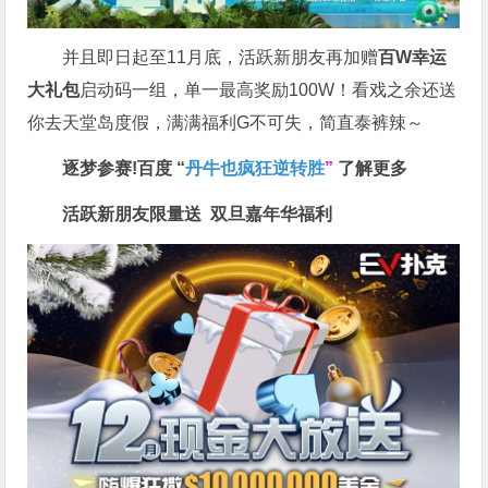
并且即日起至11月底，活跃新朋友再加赠
百W幸运
大礼包
启动码一组，单一最高奖励100W！看戏之余还送
你去天堂岛度假，满满福利G不可失，简直泰裤辣～
逐梦参赛!百度 “
丹牛也疯狂逆转胜
”
了解更多
活跃新朋友限量送
双旦嘉年华福利