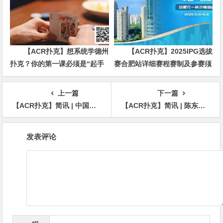
【ACR扑克】想系统学德州
【ACR扑克】2025IPG选拔
扑克？你的第一课必须是“起手
赛合肥站详细赛程赛制及参赛须
牌范围”
知发布（更新版）
上一篇
下一篇
【ACR扑克】简讯 | 中国选手赵成在EPT布拉格站5,300欧元主赛获得第四名，奖金：353,240美元
【ACR扑克】简讯 | 陈东在WSOP天堂赛10,000美元豪客赛夺冠，赢得首条金手链
文
发表评论
章
导
航