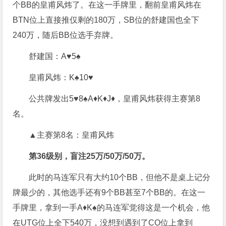
个BB的皇甫风炜了。在这一手牌里，翻前皇甫风炜在
BTN位上直接推仅剩的180万，SB位的舒建国也全下
240万，随后BB位选手弃牌。
舒建国：A♥5♠
皇甫风炜：K♠10♥
公共牌发出5♥8♠A♦K♦J♦，皇甫风炜获得主赛第8
名。
▲主赛第8名：皇甫风炜
第36级别，盲注25万/50万/50万。
此时的马连军只有大约10个BB，但他不是桌上记分
牌最少的，其他选手还有9个BB甚至7个BB的。在这一
手牌里，拿到一手A♦K♠的马连军觉得这是一个机会，他
在UTG位上全下540万，没想到遇到了CO位上拿到