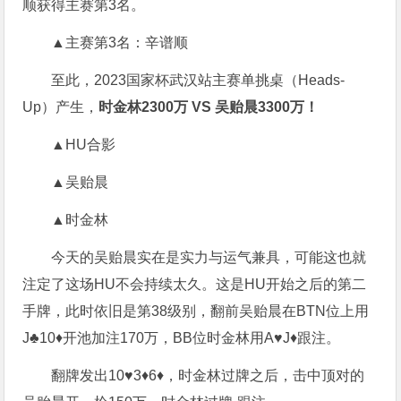
顺获得主赛第3名。
▲主赛第3名：辛谱顺
至此，2023国家杯武汉站主赛单挑桌（Heads-
Up）产生，
时金林2300万 VS 吴贻晨3300万！
▲HU合影
▲吴贻晨
▲时金林
今天的吴贻晨实在是实力与运气兼具，可能这也就
注定了这场HU不会持续太久。这是HU开始之后的第二
手牌，此时依旧是第38级别，翻前吴贻晨在BTN位上用
J♣10♦开池加注170万，BB位时金林用A♥J♦跟注。
翻牌发出10♥3♦6♦，时金林过牌之后，击中顶对的