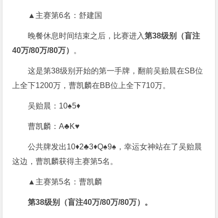
▲主赛第6名：舒建国
晚餐休息时间结束之后，比赛进入
第38级别（盲注
40万/80万/80万）
。
这是第38级别开始的第一手牌，翻前吴贻晨在SB位
上全下1200万，曹凯麟在BB位上全下710万。
吴贻晨：10♠5♦
曹凯麟：A♣K♥
公共牌发出10♦2♣3♦Q♠9♠，幸运女神站在了吴贻晨
这边，曹凯麟获得主赛第5名。
▲主赛第5名：曹凯麟
第38级别（盲注40万/80万/80万）。