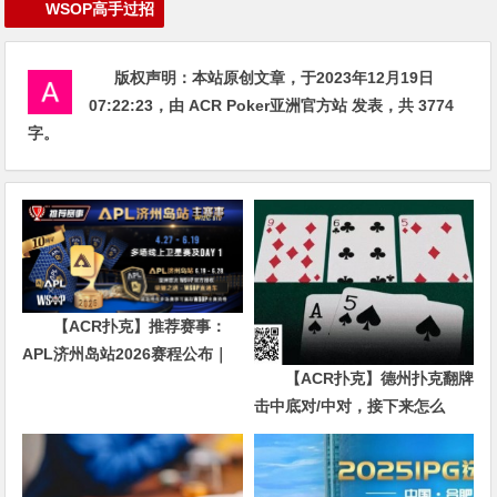
WSOP高手过招
版权声明：
本站原创文章，于2023年12月19日
07:22:23
，由
ACR Poker亚洲官方站
发表，共 3774
字。
【ACR扑克】推荐赛事：
APL济州岛站2026赛程公布｜
【ACR扑克】德州扑克翻牌
₩12亿保底主赛事 + WSOP直
击中底对/中对，接下来怎么
通车 + 多场线上卫星赛
办？90%玩家都犯错的关键点！