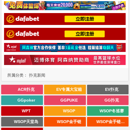
所属分类：
扑克新闻
ACR扑克
EV专属大宝箱
EV扑克
GGpoker
GGPUKE
GG扑克
WPT
WSOP
WSOP冬巡赛
WSOP天堂岛
WSOP金手链
WSOP金手链战报