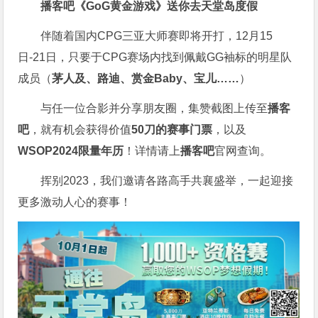
播客吧
《GoG黄金游戏》
送你去天堂岛度假
伴随着国内CPG三亚大师赛即将开打，12月15
日-21日，只要于CPG赛场内找到佩戴GG袖标的明星队
成员（
茅人及、路迪、赏金Baby、宝儿……
）
与任一位合影并分享朋友圈，集赞截图上传至
播客
吧
，就有机会获得价值
50刀的赛事门票
，以及
WSOP2024限量年历
！详情请上
播客吧
官网查询。
挥别2023，我们邀请各路高手共襄盛举，一起迎接
更多激动人心的赛事！