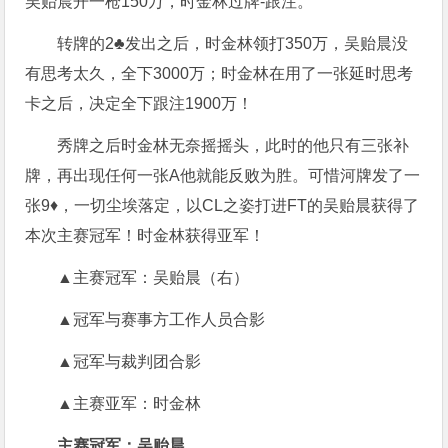
吴贻晨开一枪150万，时金林过牌-跟注。
转牌的2♣发出之后，时金林领打350万，吴贻晨没
有思考太久，全下3000万；时金林在用了一张延时思考
卡之后，决定全下跟注1900万！
秀牌之后时金林无奈摇摇头，此时的他只有三张补
牌，再出现任何一张A他就能反败为胜。可惜河牌发了一
张9♦，一切尘埃落定，以CL之姿打进FT的吴贻晨获得了
本次主赛冠军！时金林获得亚军！
▲主赛冠军：吴贻晨（右）
▲冠军与赛事方工作人员合影
▲冠军与裁判团合影
▲主赛亚军：时金林
主赛冠军：吴贻晨