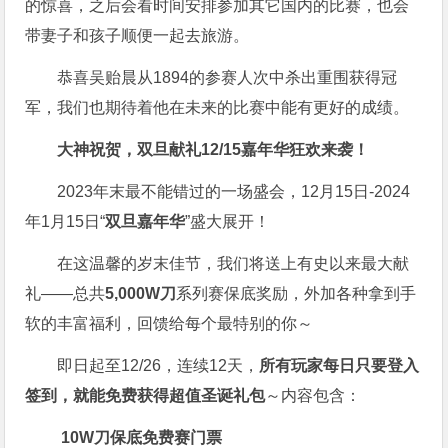
的惊喜，之后会看时间安排参加其它国内的比赛，也会
带妻子和孩子顺便一起去旅游。
恭喜吴贻晨从1894的参赛人次中杀出重围获得冠
军，我们也期待着他在未来的比赛中能有更好的成绩。
大神祝贺，双旦献礼
12/15嘉年华狂欢来袭！
2023年末最不能错过的一场盛会，12月15日-2024
年1月15日“
双旦嘉年华
”盛大展开！
在这温馨的岁末佳节，我们将送上有史以来最大献
礼——总共
5,000W刀
系列赛保底奖励，外加各种拿到手
软的丰富福利，回馈给每个最特别的你～
即日起至12/26，连续12天，
所有玩家每日只要登入
签到，就能免费获得超值圣诞礼包
～内容包含：
10W刀保底免费赛门票