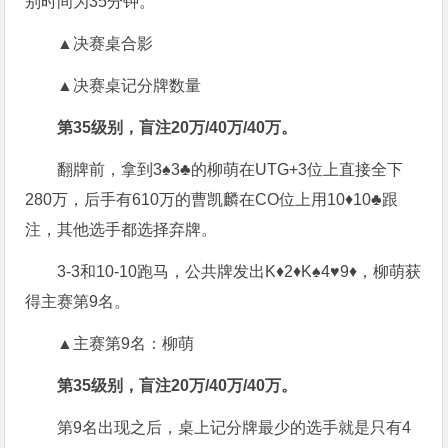
别时间为35分钟。
▲决赛桌合影
▲决赛桌记分牌数量
第35级别，盲注20万/40万/40万。
翻牌前，拿到3♠3♣的柳萌在UTG+3位上直接全下
280万，后手有610万的曹凯麟在CO位上用10♦10♣跟
注，其他选手都选择弃牌。
3-3和10-10跑马，公共牌发出K♦2♦K♠4♥9♦，柳萌获
得主赛第9名。
▲主赛第9名：柳萌
第35级别，盲注20万/40万/40万。
第9名出现之后，桌上记分牌最少的选手就是只有4