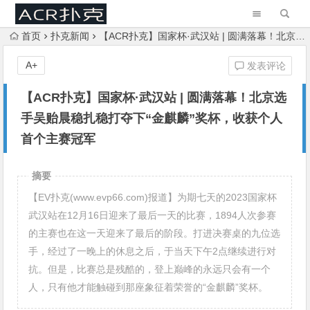
首页
扑克新闻
【ACR扑克】国家杯·武汉站 | 圆满落幕！北京选手吴贻晨稳扎稳打夺下“金麒麟”奖杯，收获个人首个主赛冠军
A+
发表评论
【ACR扑克】国家杯·武汉站 | 圆满落幕！北京选
手吴贻晨稳扎稳打夺下“金麒麟”奖杯，收获个人
首个主赛冠军
摘要
【EV扑克(www.evp66.com)报道】为期七天的2023国家杯
武汉站在12月16日迎来了最后一天的比赛，1894人次参赛
的主赛也在这一天迎来了最后的阶段。打进决赛桌的九位选
手，经过了一晚上的休息之后，于当天下午2点继续进行对
抗。但是，比赛总是残酷的，登上巅峰的永远只会有一个
人，只有他才能触碰到那座象征着荣誉的“金麒麟”奖杯。