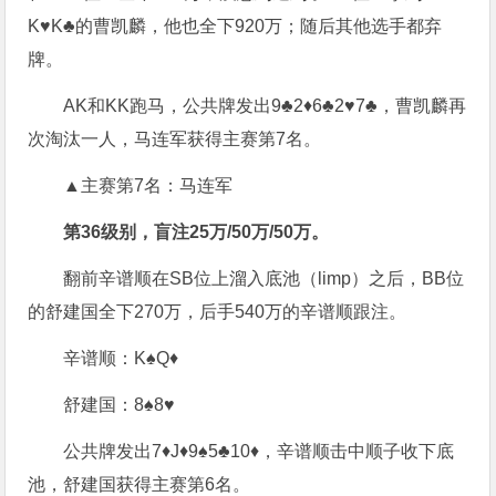
K♥K♣的曹凯麟，他也全下920万；随后其他选手都弃
牌。
AK和KK跑马，公共牌发出9♣2♦6♣2♥7♣，曹凯麟再
次淘汰一人，马连军获得主赛第7名。
▲主赛第7名：马连军
第36级别，盲注25万/50万/50万。
翻前辛谱顺在SB位上溜入底池（limp）之后，BB位
的舒建国全下270万，后手540万的辛谱顺跟注。
辛谱顺：K♠Q♦
舒建国：8♠8♥
公共牌发出7♦J♦9♠5♣10♦，辛谱顺击中顺子收下底
池，舒建国获得主赛第6名。