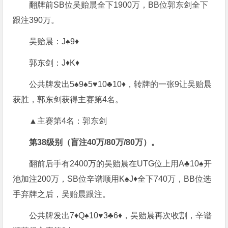
翻牌前SB位吴贻晨全下1900万，BB位郭东剑全下
跟注390万。
吴贻晨：J♠9♦
郭东剑：J♦K♦
公共牌发出5♠9♠5♥10♣10♦，转牌的一张9让吴贻晨
获胜，郭东剑获得主赛第4名。
▲主赛第4名：郭东剑
第38级别（盲注40万/80万/80万）。
翻前后手有2400万的吴贻晨在UTG位上用A♣10♠开
池加注200万，SB位辛谱顺用K♠J♦全下740万，BB位选
手弃牌之后，吴贻晨跟注。
公共牌发出7♦Q♠10♥3♣6♦，吴贻晨再次收割，辛谱