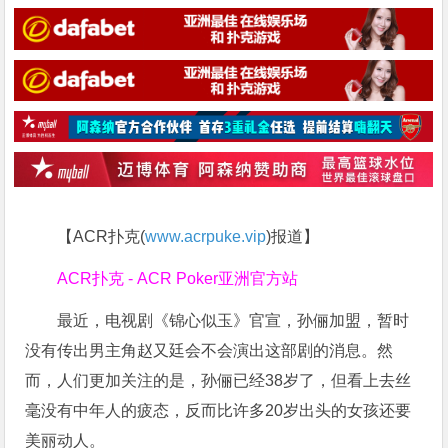
【ACR扑克(
www.acrpuke.vip
)报道】
ACR扑克 - ACR Poker亚洲官方站
最近，电视剧《锦心似玉》官宣，孙俪加盟，暂时
没有传出男主角赵又廷会不会演出这部剧的消息。然
而，人们更加关注的是，孙俪已经38岁了，但看上去丝
毫没有中年人的疲态，反而比许多20岁出头的女孩还要
美丽动人。