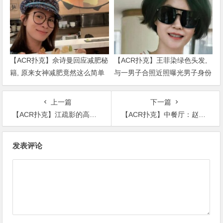
【ACR扑克】佘诗曼回应减肥秘
【ACR扑克】王菲染绿色头发,
籍, 原来女神减肥竟然这么简单
与一男子合照近照曝光男子身份
被扒出
上一篇
下一篇
【ACR扑克】江疏影的高开叉一字肩长裙，这大长腿也太令人遐想了吧
【ACR扑克】中餐厅：赵丽颖买菜爬不动台阶，黄晓明绅士救美细节见人品
文
发表评论
章
导
航