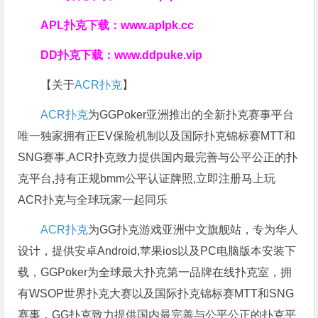
APL扑克下载：
www.aplpk.cc
DD扑克下载：
www.ddpuke.vip
【关于
ACR扑克
】
ACR扑克
为GGPoker亚洲推出的全新扑克赛事平台
唯一独家拥有正EV保险机制以及国际扑克锦标赛MTT和
SNG赛事,ACR扑克致力提供国内最完善与公平公正的扑
克平台,持有正规bmm公平认证牌照,立即注册马上玩
ACR扑克与全球玩家一起同乐
ACR扑克
为GG扑克游戏亚洲中文旗舰站，专为华人
设计，提供安卓Android,苹果ios以及PC电脑版本安装下
载，GGPoker为全球最大扑克第一品牌在线扑克室，拥
有WSOP世界扑克大赛以及国际扑克锦标赛MTT和SNG
赛事，GG扑克致力提供国内最完善与公平公正的扑克平