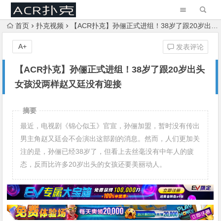
首页
扑克视频
【ACR扑克】孙俪正式进组！38岁了跟20岁出头女孩没两样赵又廷没有迎接
A+
发表评论
【ACR扑克】孙俪正式进组！38岁了跟20岁出头
女孩没两样赵又廷没有迎接
摘要
最近，电视剧《锦心似玉》官宣，孙俪加盟，暂时没有传出
男主角赵又廷会不会演出这部剧的消息。然而，人们更加关
注的是，孙俪已经38岁了，但看上去丝毫没有中年人的疲
态，反而比许多20岁出头的女孩还要美丽动人。