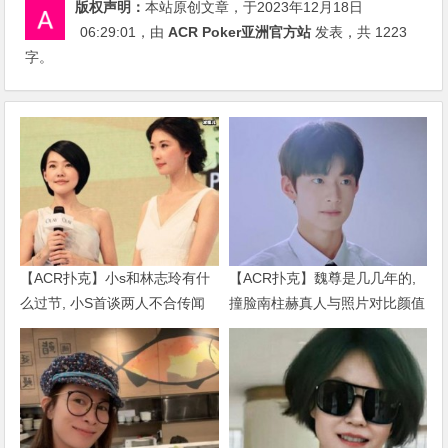
版权声明：
本站原创文章，于2023年12月18日
06:29:01
，由
ACR Poker亚洲官方站
发表，共 1223
字。
【ACR扑克】小s和林志玲有什
【ACR扑克】魏尊是几几年的,
么过节, 小S首谈两人不合传闻
撞脸南柱赫真人与照片对比颜值
说了什么
被质疑