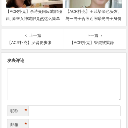
【ACR扑克】佘诗曼回应减肥秘
【ACR扑克】王菲染绿色头发,
籍, 原来女神减肥竟然这么简单
与一男子合照近照曝光男子身份
被扒出
上一篇
下一篇
【ACR扑克】罗晋要步张丹峰后尘？被扒与助理关系亲密挽手打闹丝毫不避嫌！
【ACR扑克】管虎被梁静和马伊琍同时喜欢，梁静成最终赢家
文
发表评论
章
导
航
*
昵称
*
邮箱