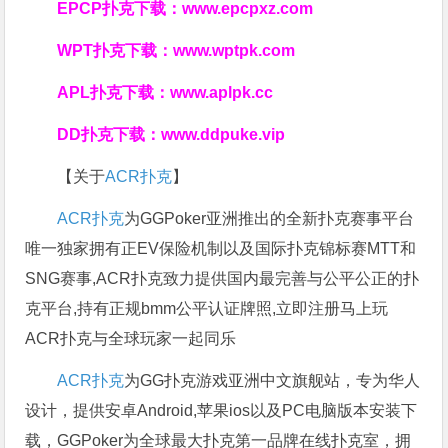
EPCP扑克下载：
www.epcpxz.com
WPT扑克下载：
www.wptpk.com
APL扑克下载：
www.aplpk.cc
DD扑克下载：
www.ddpuke.vip
【关于
ACR扑克
】
ACR扑克
为GGPoker亚洲推出的全新扑克赛事平台
唯一独家拥有正EV保险机制以及国际扑克锦标赛MTT和
SNG赛事,ACR扑克致力提供国内最完善与公平公正的扑
克平台,持有正规bmm公平认证牌照,立即注册马上玩
ACR扑克与全球玩家一起同乐
ACR扑克
为GG扑克游戏亚洲中文旗舰站，专为华人
设计，提供安卓Android,苹果ios以及PC电脑版本安装下
载，GGPoker为全球最大扑克第一品牌在线扑克室，拥