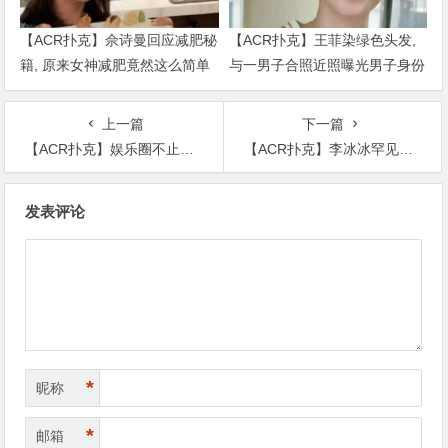
【ACR扑克】佘诗曼回应减肥秘
【ACR扑克】王菲染绿色头发,
籍, 原来女神减肥竟然这么简单
与一男子合照近照曝光男子身份
被扒出
上一篇
下一篇
【ACR扑克】娱乐圈不止多金还多情，她选秀未夺冠嫁了个当过总裁的导演老公
【ACR扑克】李冰冰罕见晒妹穿同样的衣服像双胞胎，网友：妹妹更漂亮
文
发表评论
章
导
航
*
昵称
*
邮箱