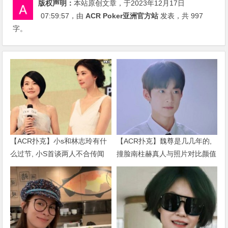
版权声明：
本站原创文章，于2023年12月17日
07:59:57
，由
ACR Poker亚洲官方站
发表，共 997
字。
【ACR扑克】小s和林志玲有什
【ACR扑克】魏尊是几几年的,
么过节, 小S首谈两人不合传闻
撞脸南柱赫真人与照片对比颜值
说了什么
被质疑