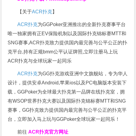
【关于
ACR扑克
】
ACR扑克
为GGPoker亚洲推出的全新扑克赛事平台
唯一独家拥有正EV保险机制以及国际扑克锦标赛MTT和
SNG赛事,ACR扑克致力提供国内最完善与公平公正的扑
克平台,持有正规bmm公平认证牌照,立即注册马上玩
ACR扑克与全球玩家一起同乐
ACR扑克
为GG扑克游戏亚洲中文旗舰站，专为华人
设计，提供安卓Android,苹果ios以及PC电脑版本安装下
载，GGPoker为全球最大扑克第一品牌在线扑克室，拥
有WSOP世界扑克大赛以及国际扑克锦标赛MTT和SNG
赛事，GG扑克致力提供国内最完善与公平公正的扑克平
台，立即加入马上玩与GGPoker全球玩家一起同乐！
前往
ACR扑克官方网址