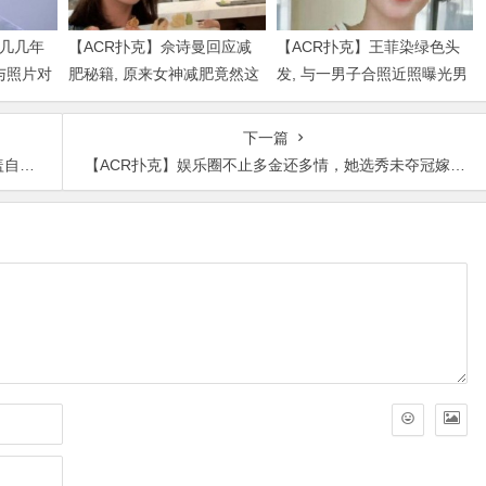
是几几年
【ACR扑克】佘诗曼回应减
【ACR扑克】王菲染绿色头
与照片对
肥秘籍, 原来女神减肥竟然这
发, 与一男子合照近照曝光男
么简单
子身份被扒出
下一篇
可爱
【ACR扑克】娱乐圈不止多金还多情，她选秀未夺冠嫁了个当过总裁的导演老公