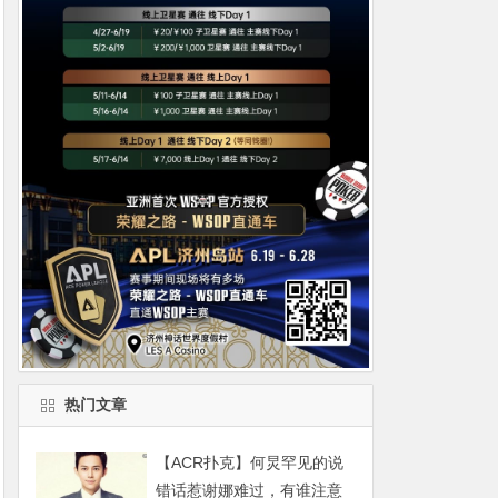
热门文章
【ACR扑克】何炅罕见的说
错话惹谢娜难过，有谁注意