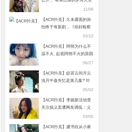
公开， 单亲出身的罗琦人生
经历充满传奇！
11/08
【ACR扑克】久未露面的孙
怡终于有新剧，《你好检察
官》造型干练网友：期待
03/10
【ACR扑克】阿悄为什么不
温不火, 起底阿悄不火的原因
06/27
【ACR扑克】皎若云间月云
浅月中蛊失忆是第几集? 叶
轻染遭蛊毒反噬死了吗
05/02
【ACR扑克】李嫣新活动受
关注搞义卖遭网友调侃：义
卖不如拍卖更便捷
03/05
【ACR扑克】虞书欣从小家