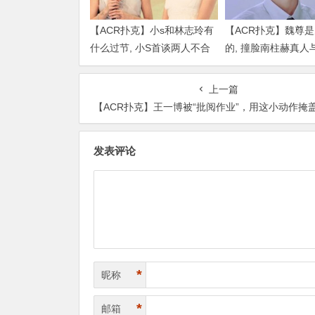
【ACR扑克】小s和林志玲有
【ACR扑克】魏尊
什么过节, 小S首谈两人不合
的, 撞脸南柱赫真人
传闻说了什么
比颜值被质疑
上一篇
【ACR扑克】王一博被“批阅作业”，用这小动作掩盖自己的慌乱真是
发表评论
*
昵称
*
邮箱