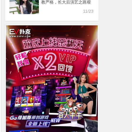
教严格，长大后演艺之路艰
辛曾八个月没戏拍
11/23