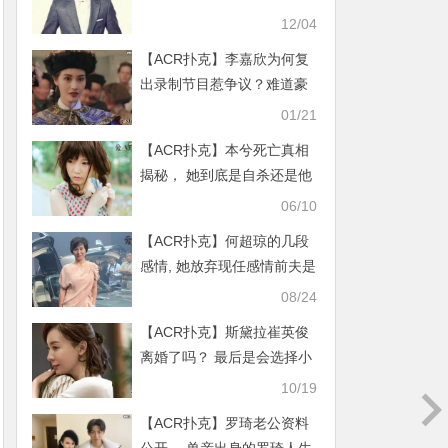
到他是怎么哄谢娜的？
12/04
【ACR扑克】李嘉欣为何复
出录制节目惹争议？难道豪
门太太不好当？
01/21
【ACR扑克】本兮死亡真相
揭秘， 她到底是自杀还是他
杀？
06/10
【ACR扑克】何超琼的几段
感情, 她放弃现任感情前夫是
他
08/24
【ACR扑克】斯黛拉崔英俊
离婚了吗？ 最后是会选择小
奶狗叶东烈还是何宏伟
10/19
【ACR扑克】罗琦老公资料