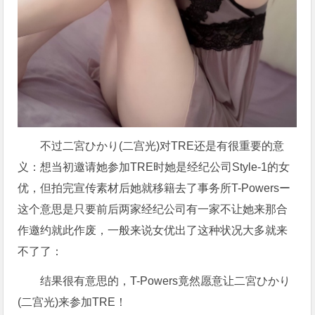
不过二宮ひかり(二宫光)对TRE还是有很重要的意
义：想当初邀请她参加TRE时她是经纪公司Style-1的女
优，但拍完宣传素材后她就移籍去了事务所T-Powersー
这个意思是只要前后两家经纪公司有一家不让她来那合
作邀约就此作废，一般来说女优出了这种状况大多就来
不了了：
结果很有意思的，T-Powers竟然愿意让二宮ひかり
(二宫光)来参加TRE！