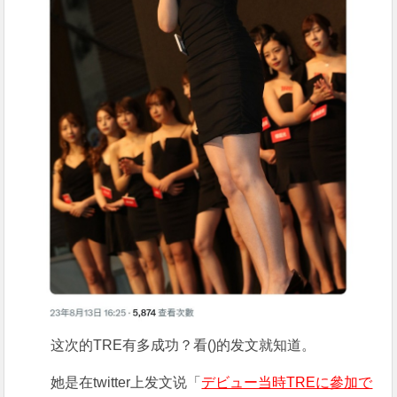
这次的TRE有多成功？看()的发文就知道。
她是在twitter上发文说「
デビュー当時TREに參加で