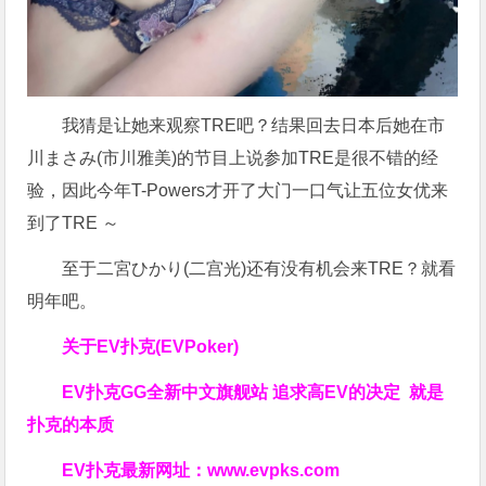
我猜是让她来观察TRE吧？结果回去日本后她在市
川まさみ(市川雅美)的节目上说参加TRE是很不错的经
验，因此今年T-Powers才开了大门一口气让五位女优来
到了TRE ～
至于二宮ひかり(二宫光)还有没有机会来TRE？就看
明年吧。
关于
EV扑克(EVPoker)
EV扑克GG
全新中文旗舰站
追求高EV
的决定
就是
扑克的本质
EV扑克最新网址：
www.evpks.com