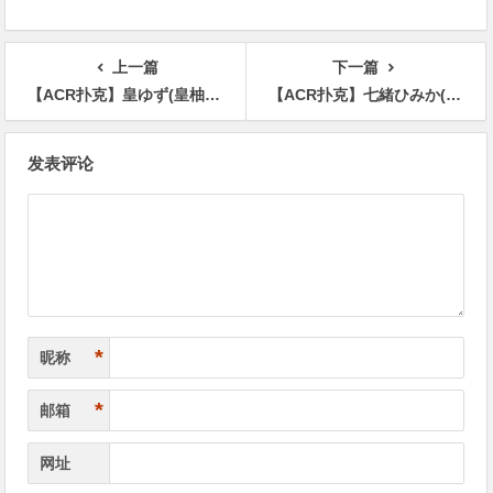
上一篇
下一篇
【ACR扑克】皇ゆず(皇柚子，Sumeragi-Yuzu)作品MEYD-785介绍及封面预览
【ACR扑克】七緒ひみか(七绪绯美佳，Nanao-Himika)出道作品CAWD-556介绍及封面预览
文
发表评论
章
导
航
*
昵称
*
邮箱
网址