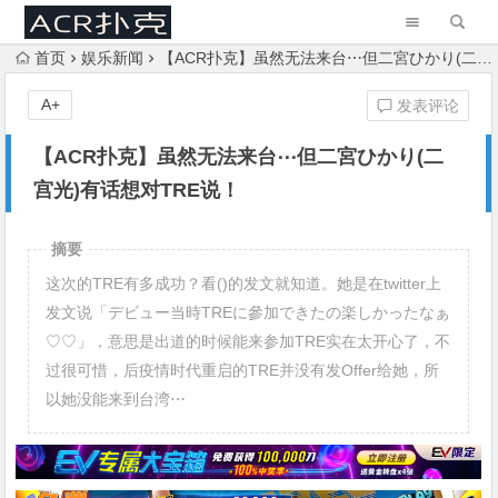
首页
娱乐新闻
【ACR扑克】虽然无法来台⋯但二宮ひかり(二宫光)有话想对TRE说！
A+
发表评论
【ACR扑克】虽然无法来台⋯但二宮ひかり(二
宫光)有话想对TRE说！
摘要
这次的TRE有多成功？看()的发文就知道。她是在twitter上
发文说「デビュー当時TREに參加できたの楽しかったなぁ
♡♡」，意思是出道的时候能来参加TRE实在太开心了，不
过很可惜，后疫情时代重启的TRE并没有发Offer给她，所
以她没能来到台湾⋯