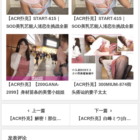
【ACR扑克】START-615｜
【ACR扑克】START-615｜
SOD美乳艺能人渚恋生挑战全新
SOD美乳艺能人渚恋生挑战全新
企划！剧情全面升级引发关注
企划！剧情全面升级引发关注
【ACR扑克】【200GANA-
【ACR扑克】300MIUM-874街
2099】身材苗条的美雪小姐姐
头搭讪的妻子太太
上一篇
下一篇
【ACR扑克】解密！那位被无码卖家捕获又出鲍又野外露出还被中出的极品纤细女子是？
【ACR扑克】白峰ミウ(白峰美羽)作品ADN-396介绍及封面预览
文
发表评论