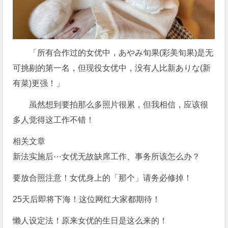
「所有合作过的女优中，あやみ旬果(彩美旬果)是无
可挑剔的第一名，但现役女优中，没有人比新ありな(新
有菜)更强！」
虽然想到要拍那么多照片很累，但我相信，应该很
多人觉得这工作不错！
相关文章
新法实施后⋯女优无故缺席工作、事务所该怎么办？
要放合照注意！女优身上的「那个」请务必修掉！
25天后即将下海！这位网红大家都期待！
懒人设定法！原来女优的生日是这么来的！