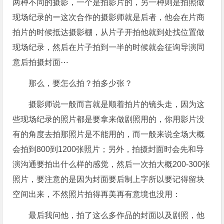
两种不同的摄影，一个是拍影片的，另一种则是拍照做
现场纪录的ー这次合作的摄影师就是后者，他会在片商
拍片的时候抵达摄影棚，从片子开拍他就到处找位置做
现场纪录，然后在片子拍到一半的时候就会征询导演同
意后拍摄封面⋯
那么，要怎么拍？拍多少张？
摄影师说一般而言就是顺着拍片的镜头走，因为这
些现场纪录的照片都是要拿来做剧照用的，你用影片没
有的角度去拍那照片是不能用的，而一般来说全场大概
会拍到800到1200张照片；另外，拍摄封面时会先和导
演沟通要拍出什么样的感觉，然后一次拍大概200-300张
照片，要注意的是因为封面要后制上字所以要记得留块
空间出来，不然照片拍得再美再有意境也没用：
最后我问他，拍了这么多作品的封面以及剧照，他