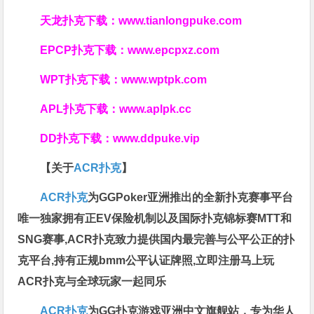
天龙扑克下载：
www.tianlongpuke.com
EPCP扑克下载：
www.epcpxz.com
WPT扑克下载：
www.wptpk.com
APL扑克下载：
www.aplpk.cc
DD扑克下载：
www.ddpuke.vip
【关于
ACR扑克
】
ACR扑克
为GGPoker亚洲推出的全新扑克赛事平台
唯一独家拥有正EV保险机制以及国际扑克锦标赛MTT和
SNG赛事,ACR扑克致力提供国内最完善与公平公正的扑
克平台,持有正规bmm公平认证牌照,立即注册马上玩
ACR扑克与全球玩家一起同乐
ACR扑克
为GG扑克游戏亚洲中文旗舰站，专为华人