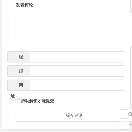
发表评论
章
导
航
昵
*
称
邮
*
箱
网
址
滑动解锁才能提交