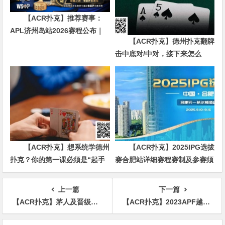
【ACR扑克】推荐赛事：
APL济州岛站2026赛程公布｜
【ACR扑克】德州扑克翻牌
₩12亿保底主赛事 + WSOP直
击中底对/中对，接下来怎么
通车 + 多场线上卫星赛
办？90%玩家都犯错的关键点！
【ACR扑克】想系统学德州
【ACR扑克】2025IPG选拔
扑克？你的第一课必须是“起手
赛合肥站详细赛程赛制及参赛须
牌范围”
知发布（更新版）
上一篇
下一篇
【ACR扑克】茅人及晋级天堂岛主赛Day3 蒲蔚然晋级10K豪客赛Day2
【ACR扑克】2023APF越南站 | 主赛九强诞生，Minh A. Nguyen继续领跑全场
文