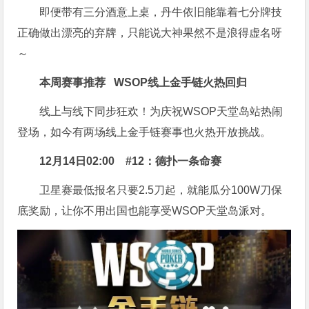
即便带有三分酒意上桌，丹牛依旧能靠着七分牌技
正确做出漂亮的弃牌，只能说大神果然不是浪得虚名呀
～
本周赛事推荐
WSOP线上金手链火热回归
线上与线下同步狂欢！为庆祝WSOP天堂岛站热闹
登场，如今有两场线上金手链赛事也火热开放挑战。
12月14日02:00
#12：德扑一条命赛
卫星赛最低报名只要2.5刀起，就能瓜分100W刀保
底奖励，让你不用出国也能享受WSOP天堂岛派对。