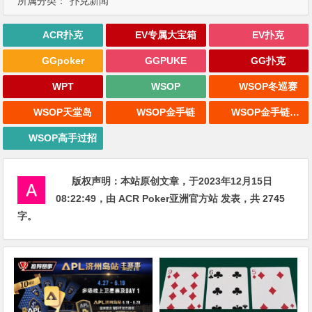
所属分类：
扑克新闻
ACR扑克
EV专属大宝箱
EV扑克
GGpoker
GGPUKE
GG扑克
WPT
WSOP
WSOP冬巡赛
WSOP天堂岛
WSOP金手链
WSOP金手链战报
WSOP高手过招
版权声明：
本站原创文章，于2023年12月15日
08:22:49
，由
ACR Poker亚洲官方站
发表，共 2745
字。