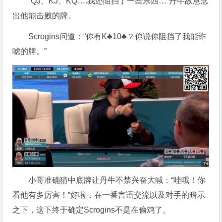
“QJ、KJ、KQ….我还阻挡了一些东西…”丹牛故意念
出他能击败的牌。
Scrogins问道：“你有K♣10♣？你说你阻挡了我能诈
唬的牌。”
小哥准确猜中底牌让丹牛不禁兴奋大喊：“哇哦！你
看他有多厉害！”好啦，在一番言语交流以及对手的暗示
之下，这下终于确定Scrogins不是在偷鸡了。