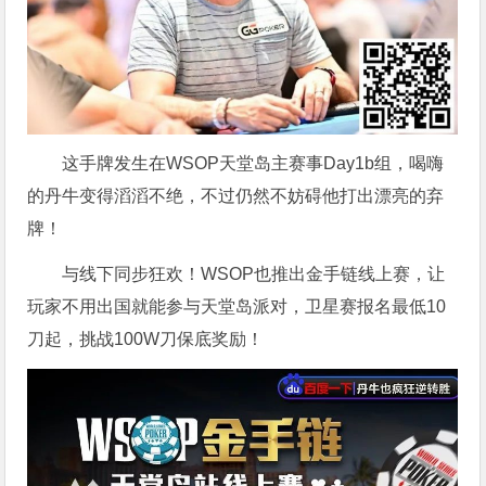
这手牌发生在WSOP天堂岛主赛事Day1b组，喝嗨
的丹牛变得滔滔不绝，不过仍然不妨碍他打出漂亮的弃
牌！
与线下同步狂欢！WSOP也推出金手链线上赛，让
玩家不用出国就能参与天堂岛派对，卫星赛报名最低10
刀起，挑战100W刀保底奖励！