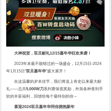
大神祝贺，双旦献礼
12/15嘉年华狂欢来袭！
2023年末最不能错过的一场盛会，12月15日-2024
年1月15日“
双旦嘉年华
”盛大展开！
在这温馨的岁末佳节，我们将送上有史以来最大献
礼——总共
5,000W刀
系列赛保底奖励，外加各种拿到手
软的丰富福利，回馈给每个最特别的你～
喜迎2024
双旦嘉年华同你拥抱新年