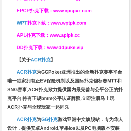
EPCP扑克下载：
www.epcpxz.com
WPT
扑克下载：
www.wptpk.com
APL扑克下载：
www.aplpk.cc
DD扑克下载：
www.ddpuke.vip
【关于
ACR扑克
】
ACR扑克
为GGPoker亚洲推出的全新扑克赛事平台
唯一独家拥有正EV保险机制以及国际扑克锦标赛MTT和
SNG赛事,ACR扑克致力提供国内最完善与公平公正的扑
克平台,持有正规bmm公平认证牌照,立即注册马上玩
ACR扑克与全球玩家一起同乐
ACR扑克
为
GG扑克
游戏亚洲中文旗舰站，专为华人
设计，提供安卓Android,苹果ios以及PC电脑版本安装