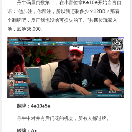
丹牛码量倒数第二，在小盲位拿K♣10♣开始自言自
语：“他加注，你跟注，所以我还剩多少？12BB？那看
个翻牌吧，反正我也没啥可损失的了。”共四位玩家入
池，底池36,000。
翻牌：4♣10♠5♣
丹牛中对并有后门花的机会，所有人都过牌。
转牌：A♦