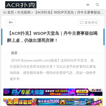
首页
扑克新闻
【ACR扑克】WSOP天堂岛｜丹牛主赛事疑似喝醉上桌，仍做出漂亮弃牌！
A+
发表评论
【ACR扑克】WSOP天堂岛｜丹牛主赛事疑似喝
醉上桌，仍做出漂亮弃牌！
摘要
【EV扑克(www.evp66.com)报道】这回WSOP天堂岛，或
许是因为办在热带岛屿的关系？无论从选手的穿着到比赛场
地风格，感觉都弥漫着一股轻松的度假气息，宛如一场热带
嘉年华。