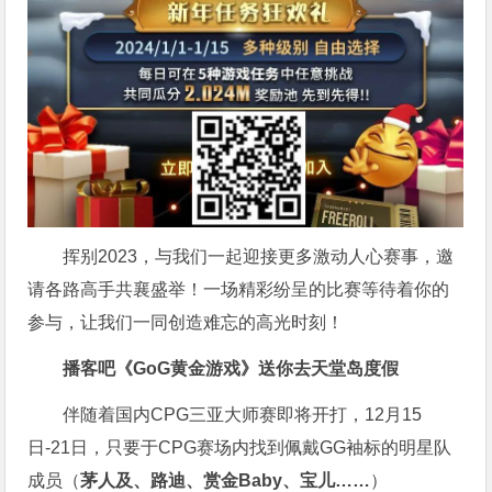
挥别2023，与我们一起迎接更多激动人心赛事，邀
请各路高手共襄盛举！一场精彩纷呈的比赛等待着你的
参与，让我们一同创造难忘的高光时刻！
播客吧
《GoG黄金游戏》
送你去天堂岛度假
伴随着国内CPG三亚大师赛即将开打，12月15
日-21日，只要于CPG赛场内找到佩戴GG袖标的明星队
成员（
茅人及、路迪、赏金Baby、宝儿……
）