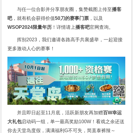
与任一位合影并分享朋友圈，集赞截图上传至
播客
吧
，就有机会获得价值
50刀的赛事门票
，以及
WSOP2024限量年历
！详情请上
播客吧
官网查询。
挥别2023，我们邀请各路高手共襄盛举，一起迎接
更多激动人心的赛事！
并且即日起至11月底，活跃新朋友再加赠
百W幸运
大礼包
启动码一组，单一最高奖励100W！看戏之余还送
你去天堂岛度假，满满福利G不可失，简直泰裤辣～