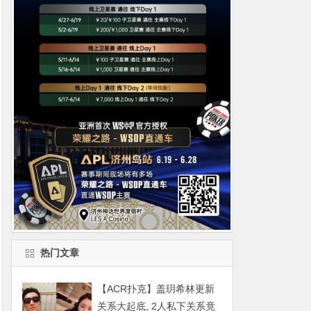
热门文章
【ACR扑克】盖玥希林更新
关系大起底, 2人私下关系竟