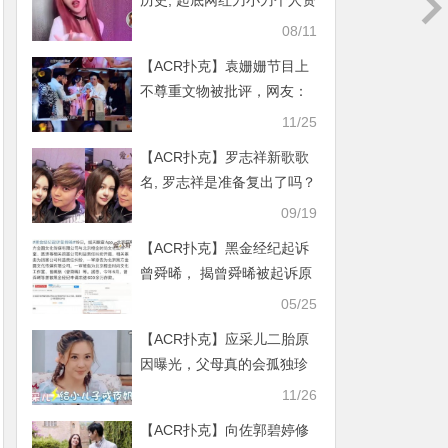
历史, 起底网红刀小刀个人资
料竟有不雅视频
08/11
【ACR扑克】袁姗姗节目上
不尊重文物被批评，网友：
被黑是有原因的
11/25
【ACR扑克】罗志祥新歌歌
名, 罗志祥是准备复出了吗？
09/19
【ACR扑克】黑金经纪起诉
曾舜晞， 揭曾舜晞被起诉原
因疑与解约有关
05/25
【ACR扑克】应采儿二胎原
因曝光，父母真的会孤独珍
惜陪伴时间
11/26
【ACR扑克】向佐郭碧婷修