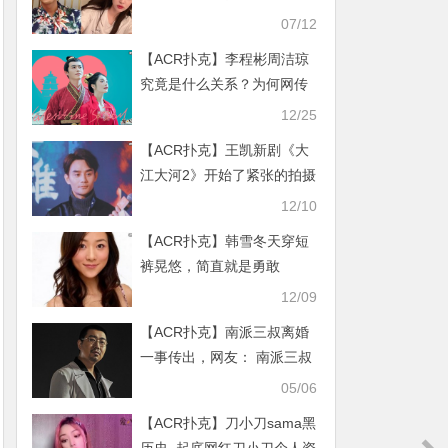
不和是真的吗
07/12
【ACR扑克】李程彬周洁琼
究竟是什么关系？为何网传
李程彬黑料？
12/25
【ACR扑克】王凯新剧《大
江大河2》开始了紧张的拍摄
工作，观众都充满期待
12/10
【ACR扑克】韩雪冬天穿短
裤晃悠，简直就是勇敢
12/09
【ACR扑克】南派三叔离婚
一事传出，网友： 南派三叔
不可能离婚！
05/06
【ACR扑克】刀小刀sama黑