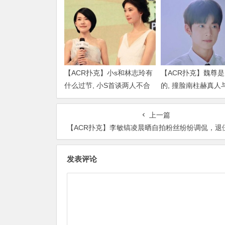
【ACR扑克】小s和林志玲有
【ACR扑克】魏尊
什么过节, 小S首谈两人不合
的, 撞脸南柱赫真人
传闻说了什么
比颜值被质疑
上一篇
【ACR扑克】李敏镐凌晨晒自拍粉丝纷纷调侃，退伍之后依然人
发表评论