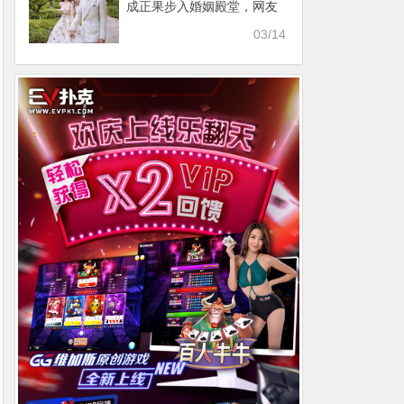
成正果步入婚姻殿堂，网友
羡慕：两人甜甜的爱情
03/14