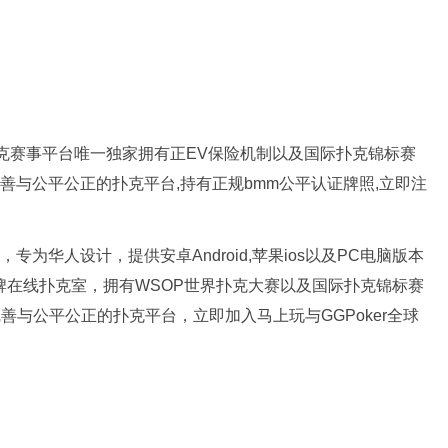
新扑克赛事平台唯一独家拥有正EV保险机制以及国际扑克锦标赛
完善与公平公正的扑克平台,持有正规bmm公平认证牌照,立即注
专为华人设计，提供安卓Android,苹果ios以及PC电脑版本
品牌在线扑克室，拥有WSOP世界扑克大赛以及国际扑克锦标赛
完善与公平公正的扑克平台，立即加入马上玩与GGPoker全球