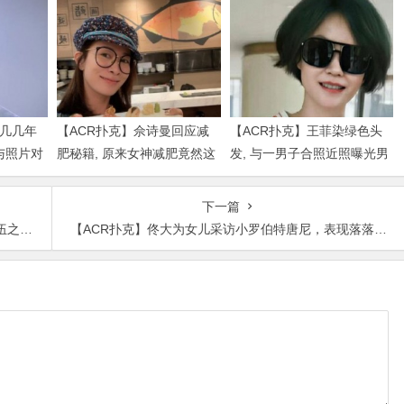
是几几年
【ACR扑克】佘诗曼回应减
【ACR扑克】王菲染绿色头
与照片对
肥秘籍, 原来女神减肥竟然这
发, 与一男子合照近照曝光男
么简单
子身份被扒出
下一篇
气爆棚
【ACR扑克】佟大为女儿采访小罗伯特唐尼，表现落落大方让人羡慕