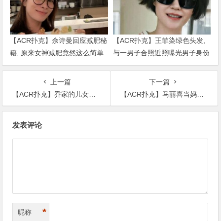
【ACR扑克】佘诗曼回应减肥秘
【ACR扑克】王菲染绿色头发,
籍, 原来女神减肥竟然这么简单
与一男子合照近照曝光男子身份
被扒出
上一篇
下一篇
【ACR扑克】乔家的儿女七七的腿好了吗？乔七七喜欢齐唯民吗？
【ACR扑克】马丽喜当妈过母亲节，网友纷纷献祝福沈腾评论成亮点
文
发表评论
章
导
航
*
昵称