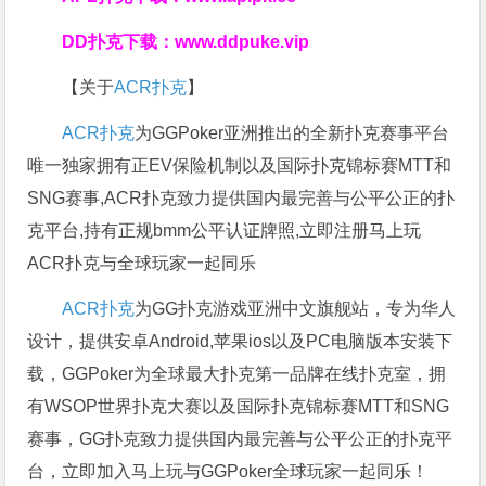
DD扑克下载：
www.ddpuke.vip
【关于
ACR扑克
】
ACR扑克
为GGPoker亚洲推出的全新扑克赛事平台
唯一独家拥有正EV保险机制以及国际扑克锦标赛MTT和
SNG赛事,ACR扑克致力提供国内最完善与公平公正的扑
克平台,持有正规bmm公平认证牌照,立即注册马上玩
ACR扑克与全球玩家一起同乐
ACR扑克
为GG扑克游戏亚洲中文旗舰站，专为华人
设计，提供安卓Android,苹果ios以及PC电脑版本安装下
载，GGPoker为全球最大扑克第一品牌在线扑克室，拥
有WSOP世界扑克大赛以及国际扑克锦标赛MTT和SNG
赛事，GG扑克致力提供国内最完善与公平公正的扑克平
台，立即加入马上玩与GGPoker全球玩家一起同乐！