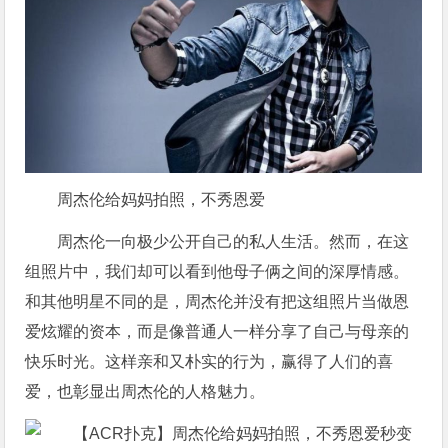
周杰伦给妈妈拍照，不秀恩爱
周杰伦一向极少公开自己的私人生活。然而，在这
组照片中，我们却可以看到他母子俩之间的深厚情感。
和其他明星不同的是，周杰伦并没有把这组照片当做恩
爱炫耀的资本，而是像普通人一样分享了自己与母亲的
快乐时光。这样亲和又朴实的行为，赢得了人们的喜
爱，也彰显出周杰伦的人格魅力。