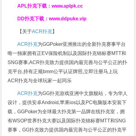
APL扑克下载：
www.aplpk.cc
DD扑克下载：
www.ddpuke.vip
【关于
ACR扑克
】
ACR扑克
为GGPoker亚洲推出的全新扑克赛事平台
唯一独家拥有正EV保险机制以及国际扑克锦标赛MTT和
SNG赛事,ACR扑克致力提供国内最完善与公平公正的扑
克平台,持有正规bmm公平认证牌照,立即注册马上玩
ACR扑克与全球玩家一起同乐
ACR扑克
为GG扑克游戏亚洲中文旗舰站，专为华人
设计，提供安卓Android,苹果ios以及PC电脑版本安装下
载，GGPoker为全球最大扑克第一品牌在线扑克室，拥
有WSOP世界扑克大赛以及国际扑克锦标赛MTT和SNG
赛事，GG扑克致力提供国内最完善与公平公正的扑克平