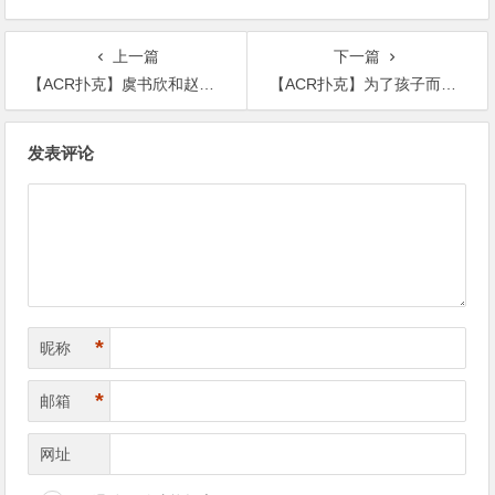
被扒出
上一篇
下一篇
【ACR扑克】虞书欣和赵小棠友情持续升温，“大虞海棠”这对cp简直甜的牙疼
【ACR扑克】为了孩子而离婚？金星与丈夫离婚信任让爱情永不凋零
文
发表评论
章
导
航
*
昵称
*
邮箱
网址