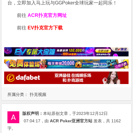
台，立即加入马上玩与GGPoker全球玩家一起同乐！
前往
ACR扑克官方网址
前往
EV扑克官方下载
所属分类：
扑克视频
版权声明：
本站原创文章，于2023年12月12日
07:04:17
，由
ACR Poker亚洲官方站
发表，共 1162
字。