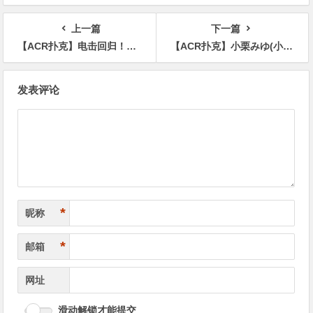
上一篇
下一篇
【ACR扑克】电击回归！曾是偶像也是大型专属女优的她被无码卖家捕获了！
【ACR扑克】小栗みゆ(小栗美优)作品MIDV-554发布！游泳社学姐遭变态学长硬上，为封口沦为全校男生们专属肉便器
文
发表评论
章
导
航
*
昵称
*
邮箱
网址
滑动解锁才能提交