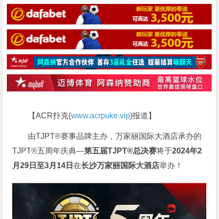
【ACR扑克(
www.acrpuke.vip
)报道】
由TJPT®赛事品牌主办，万家丽国际大酒店承办的
TJPT®五周年庆典—
第五届TJPT®总决赛
将于
2024年2
月29日至3月14日
在
长沙
万家丽国际大酒店
举办！