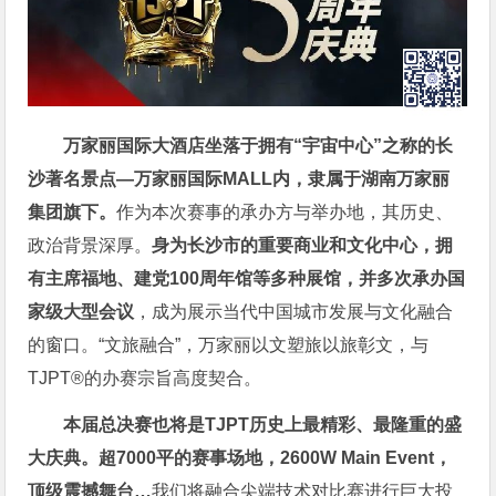
万家丽国际大酒店坐落于拥有“宇宙中心”之称的长
沙著名景点—万家丽国际MALL内，隶属于湖南万家丽
集团旗下。
作为本次赛事的承办方与举办地，其历史、
政治背景深厚。
身为长沙市的重
要商业和文化中心，拥
有主席福地、建党100周年馆等多种展馆，并多次承办国
家级大型会议
，成为展示当代中国城市发展与文化融合
的窗口。“文旅融合”，万家丽以文塑旅以旅彰文，与
TJPT®的办赛宗旨高度契合。
本届总决赛也将是TJPT历史上最精彩、最隆重的盛
大庆典。
超7000平的赛事场地，2600W Main Event，
顶级震撼舞台…
我们将融合尖端技术对比赛进行巨大投