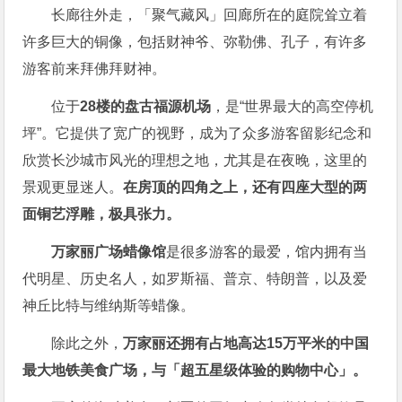
长廊往外走，「聚气藏风」回廊所在的庭院耸立着
许多巨大的铜像，包括财神爷、弥勒佛、孔子，有许多
游客前来拜佛拜财神。
位于
28楼的盘古福源机场
，是“世界最大的高空停机
坪”。它提供了宽广的视野，成为了众多游客留影纪念和
欣赏长沙城市风光的理想之地，尤其是在夜晚，这里的
景观更显迷人。
在房顶的四角之上，还有四座大型的两
面铜艺浮雕，极具张力。
万家丽广场蜡像馆
是很多游客的最爱，馆内拥有当
代明星、历史名人，如罗斯福、普京、特朗普，以及爱
神丘比特与维纳斯等蜡像。
除此之外，
万家丽还拥有占地高达15万平米的中国
最大地铁美食广场，与「超五星级体验的购物中心」。