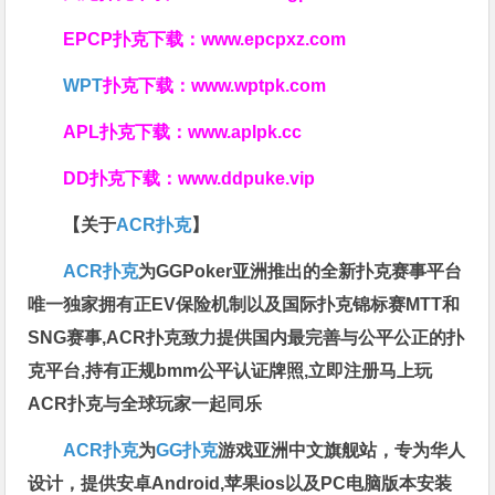
EPCP扑克下载：
www.epcpxz.com
WPT
扑克下载：
www.wptpk.com
APL扑克下载：
www.aplpk.cc
DD扑克下载：
www.ddpuke.vip
【关于
ACR扑克
】
ACR扑克
为GGPoker亚洲推出的全新扑克赛事平台
唯一独家拥有正EV保险机制以及国际扑克锦标赛MTT和
SNG赛事,ACR扑克致力提供国内最完善与公平公正的扑
克平台,持有正规bmm公平认证牌照,立即注册马上玩
ACR扑克与全球玩家一起同乐
ACR扑克
为
GG扑克
游戏亚洲中文旗舰站，专为华人
设计，提供安卓Android,苹果ios以及PC电脑版本安装