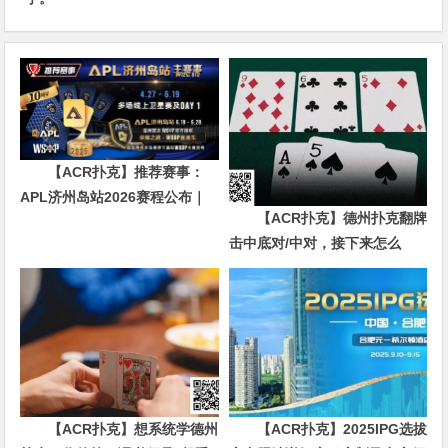
【ACR扑克】推荐赛事：
APL济州岛站2026赛程公布｜
【ACR扑克】德州扑克翻牌
₩12亿保底主赛事 + WSOP直
击中底对/中对，接下来怎么
通车 + 多场线上卫星赛
办？90%玩家都犯错的关键点！
【ACR扑克】想系统学德州
【ACR扑克】2025IPG选拔