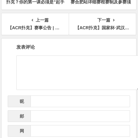
扑克？你的第一课必须是“起手
赛合肥站详细赛程赛制及参赛须
牌范围”
知发布（更新版）
上一篇
下一篇
【ACR扑克】赛事公告 | 山东潍坊Nuts俱乐部“2023年终回馈赛”赛程赛制发布（12月14日-18日）
【ACR扑克】国家杯·武汉站 | 主赛开战！442人参加预赛-甲组113人晋级，王亮48.5万记分牌成为超级CL
文
发表评论
章
导
航
昵
*
称
邮
*
箱
网