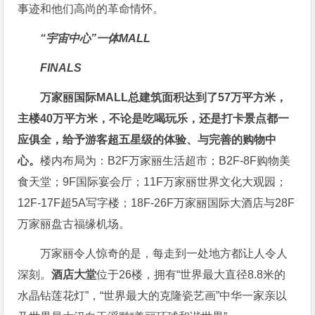
事迹和他们高尚的革命情怀。
“宇宙中心”一体MALL
FINALS
万家丽国际MALL总建筑面积达到了57万平方米，
主楼40万平方米，不论是吃喝玩乐，还是打卡景点都一
应俱全，给予游客超五星级的体验、与完善的购物中
心。
楼内布局为：B2F万家丽生活超市；B2F-8F购物美
食天堂；9F国际宴会厅；11F万家丽世界文化大观园；
12F-17F超5A写字楼；18F-26F万家丽国际大酒店与28F
万家丽盘古福缘机场。
万家丽令人惊奇的是，每走到一处地方都让人令人
深刻。
酒店大堂
位于26楼，拥有“世界最大直径8.8米的
水晶钻莲花灯”，“世界最大的克隆瓷艺画”中华一家亲以