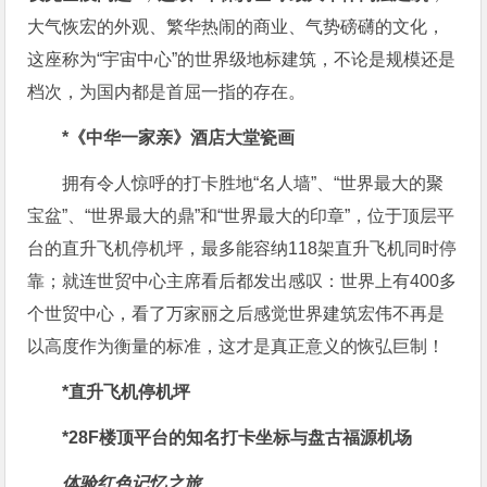
大气恢宏的外观、繁华热闹的商业、气势磅礴的文化，
这座称为“宇宙中心”的世界级地标建筑，不论是规模还是
档次，为国内都是首屈一指的存在。
*《中华一家亲》酒店大堂瓷画
拥有令人惊呼的打卡胜地“名人墙”、“世界最大的聚
宝盆”、“世界最大的鼎”和“世界最大的印章”，位于顶层平
台的直升飞机停机坪，最多能容纳118架直升飞机同时停
靠；就连世贸中心主席看后都发出感叹：世界上有400多
个世贸中心，看了万家丽之后感觉世界建筑宏伟不再是
以高度作为衡量的标准，这才是真正意义的恢弘巨制！
*直升飞机停机坪
*28F楼顶平台的知名打卡坐标与盘古福源机场
体验红色记忆之旅