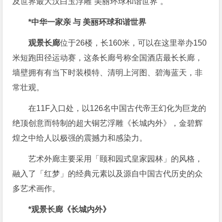
及世界最大汉白玉浮雕“美丽环球和谐世界”。
*中华一家亲 与 美丽环球和谐世界
观景长廊
位于26楼，长160米，可以在这里举办150
米短跑田径运动赛，这条长廊号称全国酒店最长长廊，
墙壁拥有有当下时装模特、清明上河图、碧海蓝天，非
常壮观。
在11F入口处，以126名中国古代帝王幻化为巨龙的
绝顶创意而特制的超大铜艺浮雕《长城内外》，金碧辉
煌之中给人以极强的震撼力和感染力。
艺术外廊主要采用「颐和园式皇家园林」的风格，
融入了「红梦」的经典元素以及源自中国古代历史的众
多艺术画作。
*观景长廊《长城内外》