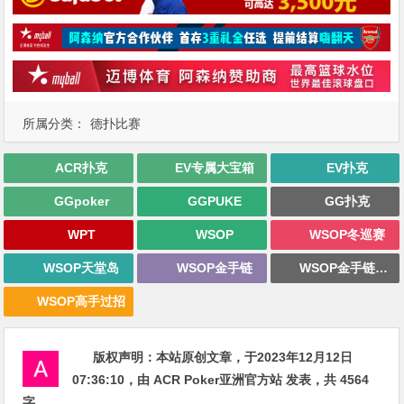
所属分类：
德扑比赛
ACR扑克
EV专属大宝箱
EV扑克
GGpoker
GGPUKE
GG扑克
WPT
WSOP
WSOP冬巡赛
WSOP天堂岛
WSOP金手链
WSOP金手链战报
WSOP高手过招
版权声明：
本站原创文章，于2023年12月12日
07:36:10
，由
ACR Poker亚洲官方站
发表，共 4564
字。