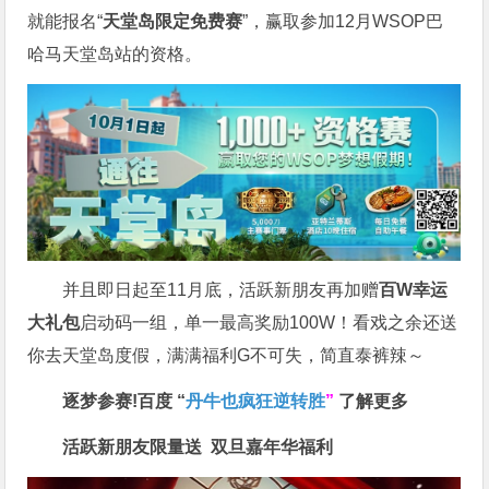
就能报名“
天堂岛限定免费赛
”，赢取参加12月WSOP巴
哈马天堂岛站的资格。
并且即日起至11月底，活跃新朋友再加赠
百W幸运
大礼包
启动码一组，单一最高奖励100W！看戏之余还送
你去天堂岛度假，满满福利G不可失，简直泰裤辣～
逐梦参赛!百度 “
丹牛也疯狂逆转胜
”
了解更多
活跃新朋友限量送
双旦嘉年华福利