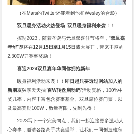
（在Mars的Twitter还能看到他和Wesley的合影）
双旦暖身活动火热登场
双旦暖身福利来袭！！
挥别2023，随着圣诞与元旦双喜佳节将至，“
双旦嘉
年华
”即将在
12月15日至1月15日
盛大展开，带来丰厚的
2,300W刀赛事奖励！
喜迎2024
双旦嘉年华同你拥抱新年
暖身福利活动来袭！！
即日起只要透过网站加入的
新朋友
独享天天抽“
百W转盘启动码
”活动资格，100%中
奖几率，内容丰富包含赛事基金、双旦席位赛门票，以
及最高奖励100W，数量有限，先到先得！
2023写下一个完美句点，我们一起迎接更多激动人
心赛事，邀请各路高手共襄盛举，让我们一同创造难忘