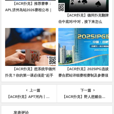
【ACR扑克】推荐赛事：
APL济州岛站2026赛程公布｜
【ACR扑克】德州扑克翻牌
₩12亿保底主赛事 + WSOP直
击中底对/中对，接下来怎么
通车 + 多场线上卫星赛
办？90%玩家都犯错的关键点！
【ACR扑克】想系统学德州
【ACR扑克】2025IPG选拔
扑克？你的第一课必须是“起手
赛合肥站详细赛程赛制及参赛须
牌范围”
知发布（更新版）
上一篇
下一篇
【ACR扑克】APT河内丨姚亚迪排名Day2 第二 ，主赛事成越南史上最大扑克赛事
【ACR扑克】野人想赌自己三个月之内学会流利说中文，你觉得可能吗？
文
发表评论