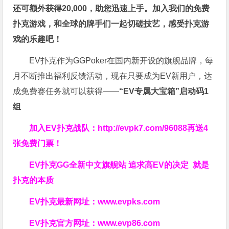
还可额外获得20,000，助您迅速上手。
加入我们的免费
扑克游戏，和全球的牌手们一起切磋技艺，感受扑克游
戏的乐趣吧！
EV扑克作为GGPoker在国内新开设的旗舰品牌，每
月不断推出福利反馈活动，现在只要成为EV新用户，达
成免费赛任务就可以获得——
“EV专属大宝箱”启动码1
组
加入EV扑克战队：
http://evpk7.com/96088
再送4
张免费门票！
EV扑克GG
全新中文旗舰站
追求高EV
的决定
就是
扑克的本质
EV扑克最新网址：
www.evpks.com
EV扑克官方网址：
www.evp86.com