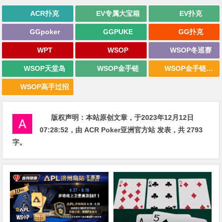
ACR扑克
EV专属大宝箱
EV扑克
GGpoker
GGPUKE
GG扑克
WPT
WSOP
WSOP冬巡赛
WSOP天堂岛
WSOP金手链
WSOP金手链战报
WSOP高手过招
版权声明：
本站原创文章，于2023年12月12日
07:28:52
，由
ACR Poker亚洲官方站
发表，共 2793
字。