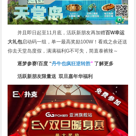
并且即日起至11月底，活跃新朋友再加赠
百W幸运
大礼包
启动码一组，单一最高奖励100W！看戏之余还送
你去天堂岛度假，满满福利G不可失，简直泰裤辣～
逐梦参赛!百度 “
丹牛也疯狂逆转胜
”
了解更多
活跃新朋友限量送
双旦嘉年华福利