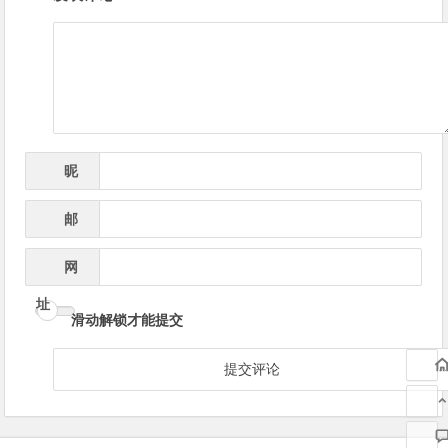
章
导
航
昵
*
称
邮
*
箱
网
址
滑动解锁才能提交