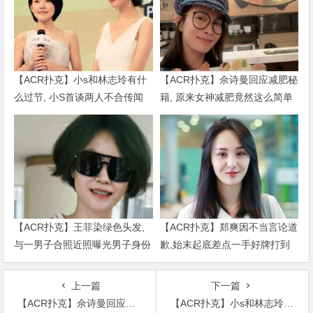
【ACR扑克】小s和林志玲有什
【ACR扑克】佘诗曼回应减肥秘
么过节, 小S首谈两人不合传闻
籍, 原来女神减肥竟然这么简单
说了什么
【ACR扑克】王菲染绿色头发,
【ACR扑克】郑爽因不当言论道
与一男子合照近照曝光男子身份
歉,始末起底差点一手好牌打到
被扒出
烂
上一篇
下一篇
【ACR扑克】佘诗曼回应减肥秘籍, 原来女神减肥竟然这么简单
【ACR扑克】小s和林志玲有什么过节, 小S首谈两人不合传闻说了什么