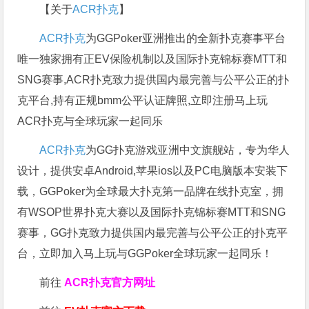
【关于
ACR扑克
】
ACR扑克
为GGPoker亚洲推出的全新扑克赛事平台
唯一独家拥有正EV保险机制以及国际扑克锦标赛MTT和
SNG赛事,ACR扑克致力提供国内最完善与公平公正的扑
克平台,持有正规bmm公平认证牌照,立即注册马上玩
ACR扑克与全球玩家一起同乐
ACR扑克
为GG扑克游戏亚洲中文旗舰站，专为华人
设计，提供安卓Android,苹果ios以及PC电脑版本安装下
载，GGPoker为全球最大扑克第一品牌在线扑克室，拥
有WSOP世界扑克大赛以及国际扑克锦标赛MTT和SNG
赛事，GG扑克致力提供国内最完善与公平公正的扑克平
台，立即加入马上玩与GGPoker全球玩家一起同乐！
前往
ACR扑克官方网址